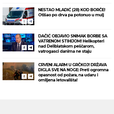
NESTAO MLADIĆ (28) KOD BORČE!
Otišao po drva pa potonuo u mulj
DAČIĆ OBJAVIO SNIMAK BORBE SA
VATRENOM STIHIJOM! Helikopteri
nad Deliblatskom peščarom,
vatrogasci danima ne staju
CRVENI ALARM U GRČKOJ! DRŽAVA
DIGLA SVE NA NOGE: Preti ogromna
opasnost od požara, na udaru i
omiljena letovališta!