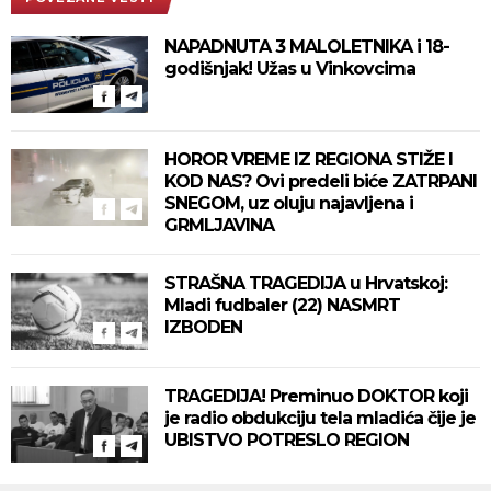
NAPADNUTA 3 MALOLETNIKA i 18-
godišnjak! Užas u Vinkovcima
HOROR VREME IZ REGIONA STIŽE I
KOD NAS? Ovi predeli biće ZATRPANI
SNEGOM, uz oluju najavljena i
GRMLJAVINA
STRAŠNA TRAGEDIJA u Hrvatskoj:
Mladi fudbaler (22) NASMRT
IZBODEN
TRAGEDIJA! Preminuo DOKTOR koji
je radio obdukciju tela mladića čije je
UBISTVO POTRESLO REGION