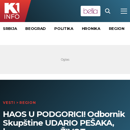
SRBIJA
BEOGRAD
POLITIKA
HRONIKA
REGION
VESTI
>
REGION
HAOS U PODGORICI! Odbornik
Skupštine UDARIO PEŠAKA,