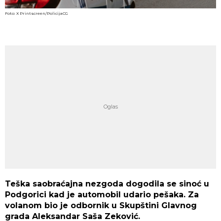
Foto: X Printscreen/PolicijaCG
Teška saobraćajna nezgoda dogodila se sinoć u
Podgorici kad je automobil udario pešaka. Za
volanom bio je odbornik u Skupštini Glavnog
grada Aleksandar Saša Zeković.