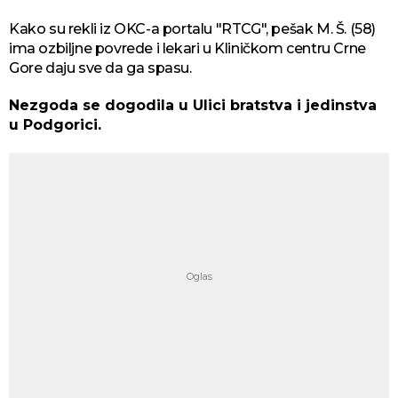
Kako su rekli iz OKC-a portalu "RTCG", pešak M. Š. (58)
ima ozbiljne povrede i lekari u Kliničkom centru Crne
Gore daju sve da ga spasu.
Nezgoda se dogodila u Ulici bratstva i jedinstva
u Podgorici.