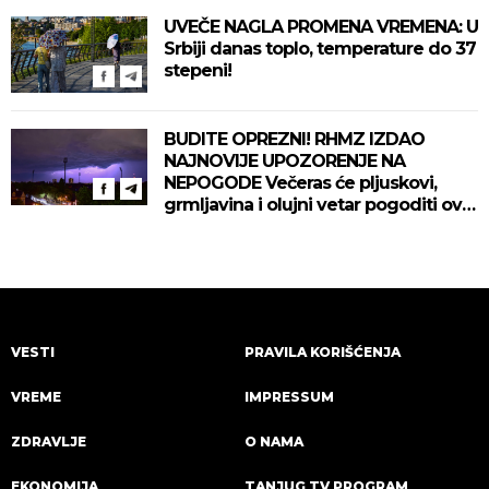
UVEČE NAGLA PROMENA VREMENA: U
Srbiji danas toplo, temperature do 37
stepeni!
BUDITE OPREZNI! RHMZ IZDAO
NAJNOVIJE UPOZORENJE NA
NEPOGODE Večeras će pljuskovi,
grmljavina i olujni vetar pogoditi ove
delove zemlje!
VESTI
PRAVILA KORIŠĆENJA
VREME
IMPRESSUM
ZDRAVLJE
O NAMA
EKONOMIJA
TANJUG TV PROGRAM