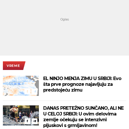
VREME
EL NINJO MENJA ZIMU U SRBIJI: Evo
šta prve prognoze najavljuju za
predstojeću zimu
DANAS PRETEŽNO SUNČANO, ALI NE
U CELOJ SRBIJI: U ovim delovima
zemlje očekuju se intenzivni
pljuskovi s grmljavinom!