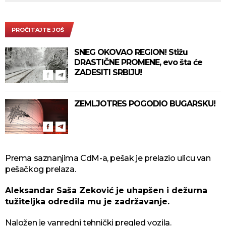
PROČITAJTE JOŠ
SNEG OKOVAO REGION! Stižu
DRASTIČNE PROMENE, evo šta će
ZADESITI SRBIJU!
ZEMLJOTRES POGODIO BUGARSKU!
Prema saznanjima CdM-a, pešak je prelazio ulicu van
pešačkog prelaza.
Aleksandar Saša Zeković je uhapšen i dežurna
tužiteljka odredila mu je zadržavanje.
Naložen je vanredni tehnički pregled vozila.