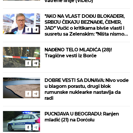
vatrene linije (VIDEO)
"AKO NA VLAST DOĐU BLOKADERI,
SRBIJU ČEKAJU BEZNAĐE, ČEMER,
JAD" Vučić o kritikama bivše vlasti i
susretu sa Zelenskim: "Ništa nismo
izgubili, ne uvodimo sankcije Rusiji"
(VIDEO)
NAĐENO TELO MLADIĆA (28)!
Tragične vesti iz Borče
DOBRE VESTI SA DUNAVA: Nivo vode
u blagom porastu, drugi blok
rumunske nuklearke nastavlja da
radi
PUCNJAVA U BEOGRADU: Ranjen
mladić (21) na Dorćolu