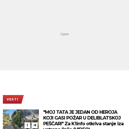
VESTI
"MOJ TATA JE JEDAN OD HEROJA
KOJI GASI POŽAR U DELIBLATSKOJ
PEŠČARI" Za K1info otkriva stanje iza