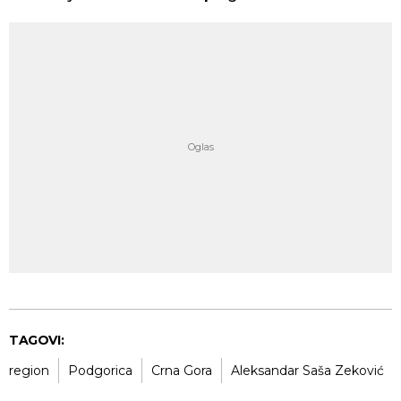
TAGOVI:
region
Podgorica
Crna Gora
Aleksandar Saša Zeković