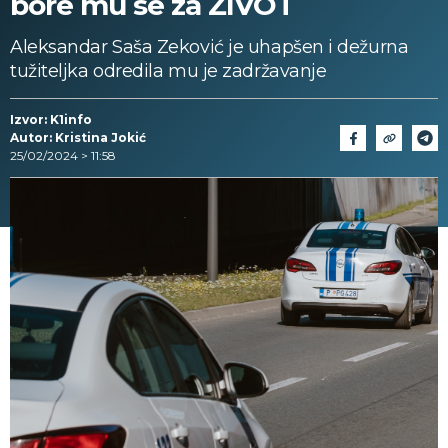
bore mu se za ŽIVOT
Aleksandar Saša Zeković je uhapšen i dežurna
tužiteljka odredila mu je zadržavanje
Izvor: K1info
Autor: Kristina Jokić
25/02/2024 > 11:58