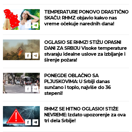
TEMPERATURE PONOVO DRASTIČNO
SKAČU: RHMZ objavio kakvo nas
vreme očekuje narednih dana!
OGLASIO SE RHMZ! STIŽU OPASNI
DANI ZA SRBIJU Visoke temperature
stvaraju idealne uslove za izbijanje i
širenje požara!
PONEGDE OBLAČNO SA
PLJUSKOVIMA: U Srbiji danas
sunčano i toplo, najviše do 36
stepeni!
RHMZ SE HITNO OGLASIO! STIŽE
NEVREME: Izdato upozorenje za ova
tri dela Srbije!