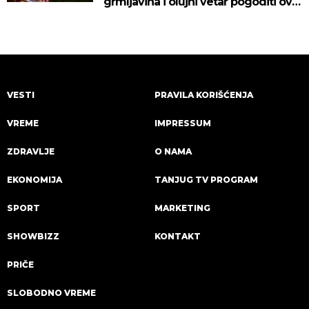
grmljavina i olujni vetar pogoditi ove
delove zemlje!
VESTI
PRAVILA KORIŠĆENJA
VREME
IMPRESSUM
ZDRAVLJE
O NAMA
EKONOMIJA
TANJUG TV PROGRAM
SPORT
MARKETING
SHOWBIZZ
KONTAKT
PRIČE
SLOBODNO VREME