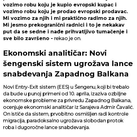
vozimo robu koju je kupio evropski kupac i
vozimo robu koju je prodao evropski prodavac.
Mi vozimo za njih i mi praktično radimo za njih.
Mi jesmo prekogranični radnici i to je nekakav
put da se sedne i nađe prihvatljivo tumačenje i
sve bilo završeno -
rekao je on.
Ekonomski analitičar: Novi
šengenski sistem ugrožava lance
snabdevanja Zapadnog Balkana
Novi Entry-Exit sistem (EES) u Šengenu, koji bi trebalo
da bude u punoj primeni od 10. aprila, izaziva ozbiljne
ekonomske probleme za privredu Zapadnog Balkana,
ocenjuje ekonomski analitičar iz Sarajeva Admir Čavalić.
On ističe da sistem, prvobitno osmišljen radi kontrole
migracija, paradoksalno ugrožava slobodan protok
roba i dugoročne lance snabdevanja.