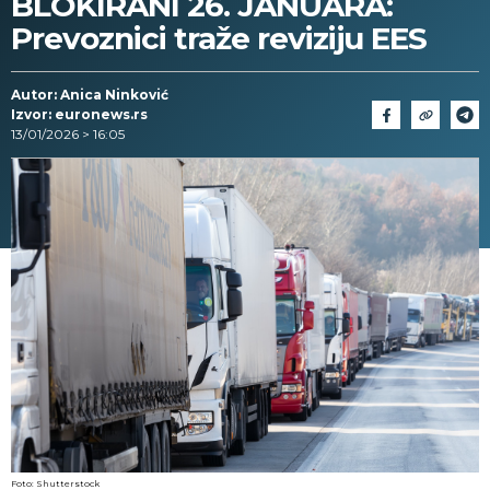
BLOKIRANI 26. JANUARA:
Prevoznici traže reviziju EES
Autor: Anica Ninković
Izvor: euronews.rs
13/01/2026 > 16:05
Foto: Shutterstock