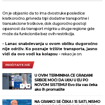
On je objasnio da to ima dvostruke posledice:
kratkoročno, privreda trpi dodatne transportne i
transakcione troškove, dok dugoročno postoji
opasnost da transport migrira u druge regione gde
može da funkcioniše bez ovih restrikcija.
- Lanac snabdevanja u ovom obliku dugoročno
nije održiv. Ko poznaje tržište transporta, jasno
vidi da ovo vodi ka kolapsu -
rekao je on.
PROČITAJTE JOŠ
U OVIM TERMINIMA ĆE GRAĐANI
SRBIJE MOĆI DA UĐU U EU PO
NOVOM SISTEMU! Evo šta vas čeka
ako ih promašite
NA GRANICI SE ČEKA I 15 SATI, NISMO