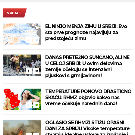
VREME
EL NINJO MENJA ZIMU U SRBIJI: Evo
šta prve prognoze najavljuju za
predstojeću zimu
DANAS PRETEŽNO SUNČANO, ALI NE
U CELOJ SRBIJI: U ovim delovima
zemlje očekuju se intenzivni
pljuskovi s grmljavinom!
TEMPERATURE PONOVO DRASTIČNO
SKAČU: RHMZ objavio kakvo nas
vreme očekuje narednih dana!
OGLASIO SE RHMZ! STIŽU OPASNI
DANI ZA SRBIJU Visoke temperature
stvaraju idealne uslove za izbijanje i