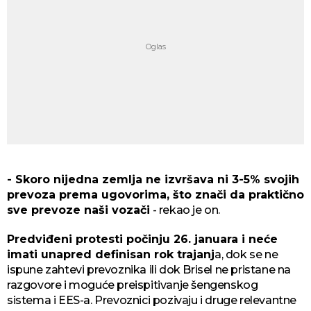
- Skoro nijedna zemlja ne izvršava ni 3-5% svojih
prevoza prema ugovorima, što znači da praktično
sve prevoze naši vozači
- rekao je on.
Predviđeni protesti počinju 26. januara i neće
imati unapred definisan rok trajanj
a, dok se ne
ispune zahtevi prevoznika ili dok Brisel ne pristane na
razgovore i moguće preispitivanje šengenskog
sistema i EES-a. Prevoznici pozivaju i druge relevantne