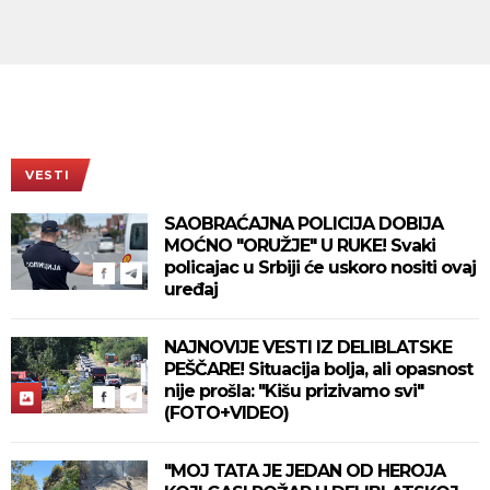
VESTI
SAOBRAĆAJNA POLICIJA DOBIJA
MOĆNO "ORUŽJE" U RUKE! Svaki
policajac u Srbiji će uskoro nositi ovaj
uređaj
NAJNOVIJE VESTI IZ DELIBLATSKE
PEŠČARE! Situacija bolja, ali opasnost
nije prošla: "Kišu prizivamo svi"
(FOTO+VIDEO)
"MOJ TATA JE JEDAN OD HEROJA