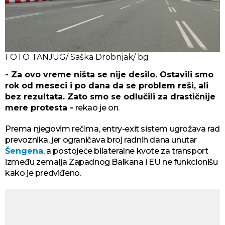
FOTO TANJUG/ Saška Drobnjak/ bg
- Za ovo vreme ništa se nije desilo. Ostavili smo
rok od meseci i po dana da se problem reši, ali
bez rezultata. Zato smo se odlučili za drastičnije
mere protesta -
rekao je on.
Prema njegovim rečima, entry-exit sistem ugrožava rad
prevoznika, jer ograničava broj radnih dana unutar
Šengena
, a postojeće bilateralne kvote za transport
između zemalja Zapadnog Balkana i EU ne funkcionišu
kako je predviđeno.