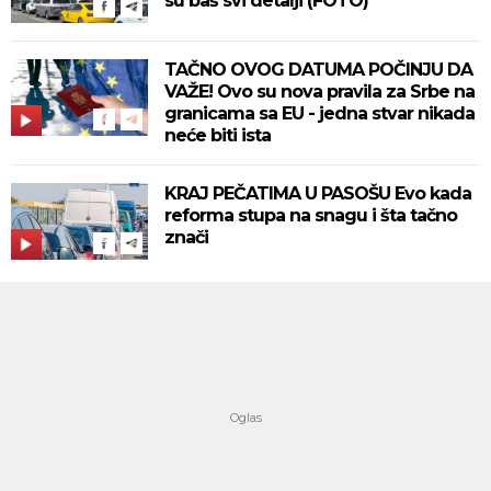
su baš svi detalji (FOTO)
TAČNO OVOG DATUMA POČINJU DA
VAŽE! Ovo su nova pravila za Srbe na
granicama sa EU - jedna stvar nikada
neće biti ista
KRAJ PEČATIMA U PASOŠU Evo kada
reforma stupa na snagu i šta tačno
znači