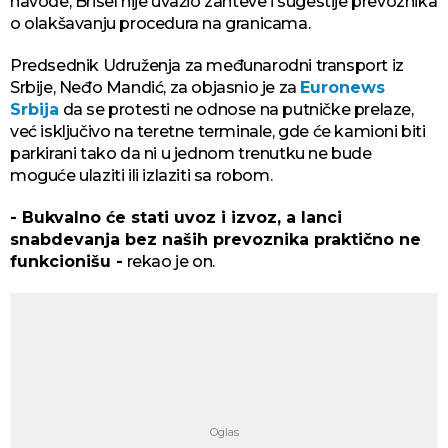
navode, Brisel nije uvažio zahteve i sugestije prevoznika
o olakšavanju procedura na granicama.
Predsednik Udruženja za međunarodni transport iz
Srbije, Neđo Mandić, za objasnio je za
Euronews
Srbija
da se protesti ne odnose na putničke prelaze,
već isključivo na teretne terminale, gde će kamioni biti
parkirani tako da ni u jednom trenutku ne bude
moguće ulaziti ili izlaziti sa robom.
- Bukvalno će stati uvoz i izvoz, a lanci
snabdevanja bez naših prevoznika praktično ne
funkcionišu -
rekao je on.