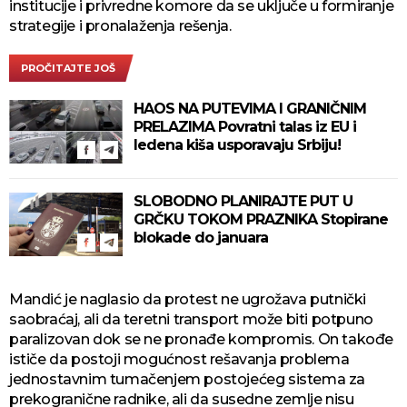
institucije i privredne komore da se uključe u formiranje
strategije i pronalaženja rešenja.
PROČITAJTE JOŠ
HAOS NA PUTEVIMA I GRANIČNIM
PRELAZIMA Povratni talas iz EU i
ledena kiša usporavaju Srbiju!
SLOBODNO PLANIRAJTE PUT U
GRČKU TOKOM PRAZNIKA Stopirane
blokade do januara
Mandić je naglasio da protest ne ugrožava putnički
saobraćaj, ali da teretni transport može biti potpuno
paralizovan dok se ne pronađe kompromis. On takođe
ističe da postoji mogućnost rešavanja problema
jednostavnim tumačenjem postojećeg sistema za
prekogranične radnike, ali da susedne zemlje nisu