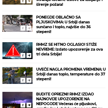
širenje požara!
PONEGDE OBLAČNO SA
PLJUSKOVIMA: U Srbiji danas
sunčano i toplo, najviše do 36
stepeni!
RHMZ SE HITNO OGLASIO! STIŽE
NEVREME: Izdato upozorenje za ova
tri dela Srbije!
UVEČE NAGLA PROMENA VREMENA: U
Srbiji danas toplo, temperature do 37
stepeni!
BUDITE OPREZNI! RHMZ IZDAO
NAJNOVIJE UPOZORENJE NA
NEPOGODE Večeras će pljuskovi,