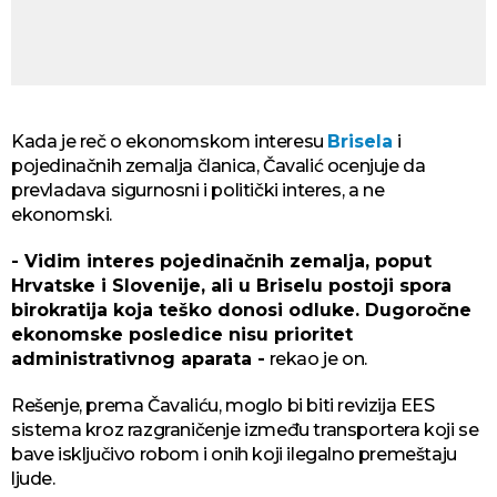
Kada je reč o ekonomskom interesu
Brisela
i
pojedinačnih zemalja članica, Čavalić ocenjuje da
prevladava sigurnosni i politički interes, a ne
ekonomski.
- Vidim interes pojedinačnih zemalja, poput
Hrvatske i Slovenije, ali u Briselu postoji spora
birokratija koja teško donosi odluke. Dugoročne
ekonomske posledice nisu prioritet
administrativnog aparata -
rekao je on.
Rešenje, prema Čavaliću, moglo bi biti revizija EES
sistema kroz razgraničenje između transportera koji se
bave isključivo robom i onih koji ilegalno premeštaju
ljude.