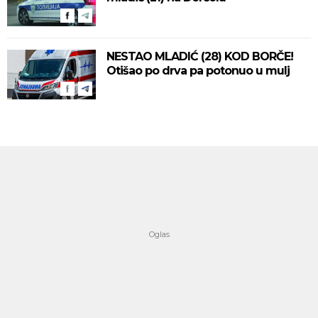
NESTAO MLADIĆ (28) KOD BORČE!
Otišao po drva pa potonuo u mulj