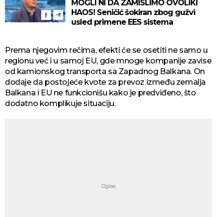
MOGLI NI DA ZAMISLIMO OVOLIKI
HAOS! Seničić šokiran zbog gužvi
usled primene EES sistema
Prema njegovim rečima, efekti će se osetiti ne samo u
regionu već i u samoj EU, gde mnoge kompanije zavise
od kamionskog transporta sa Zapadnog Balkana. On
dodaje da postojeće kvote za prevoz između zemalja
Balkana i EU ne funkcionišu kako je predviđeno, što
dodatno komplikuje situaciju.