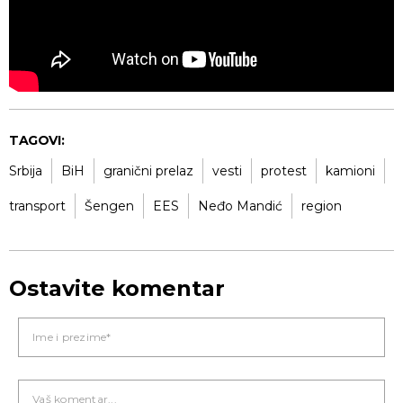
TAGOVI:
Srbija
BiH
granični prelaz
vesti
protest
kamioni
transport
Šengen
EES
Neđo Mandić
region
Ostavite komentar