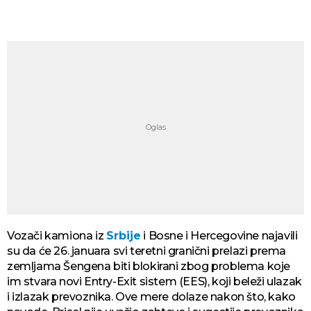
Vozači kamiona iz
Srbije
i Bosne i Hercegovine najavili
su da će 26. januara svi teretni granični prelazi prema
zemljama Šengena biti blokirani zbog problema koje
im stvara novi Entry-Exit sistem (EES), koji beleži ulazak
i izlazak prevoznika. Ove mere dolaze nakon što, kako