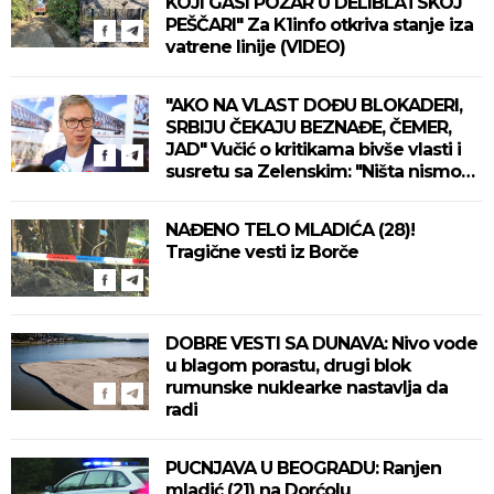
KOJI GASI POŽAR U DELIBLATSKOJ
PEŠČARI" Za K1info otkriva stanje iza
vatrene linije (VIDEO)
"AKO NA VLAST DOĐU BLOKADERI,
SRBIJU ČEKAJU BEZNAĐE, ČEMER,
JAD" Vučić o kritikama bivše vlasti i
susretu sa Zelenskim: "Ništa nismo
izgubili, ne uvodimo sankcije Rusiji"
(VIDEO)
NAĐENO TELO MLADIĆA (28)!
Tragične vesti iz Borče
DOBRE VESTI SA DUNAVA: Nivo vode
u blagom porastu, drugi blok
rumunske nuklearke nastavlja da
radi
PUCNJAVA U BEOGRADU: Ranjen
mladić (21) na Dorćolu