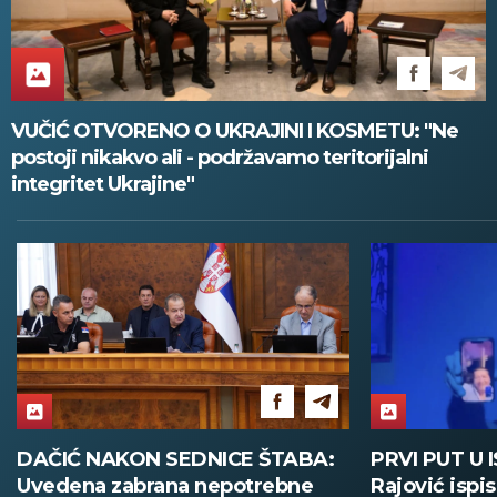
VUČIĆ OTVORENO O UKRAJINI I KOSMETU: "Ne
postoji nikakvo ali - podržavamo teritorijalni
integritet Ukrajine"
DAČIĆ NAKON SEDNICE ŠTABA:
PRVI PUT U 
Uvedena zabrana nepotrebne
Rajović ispi