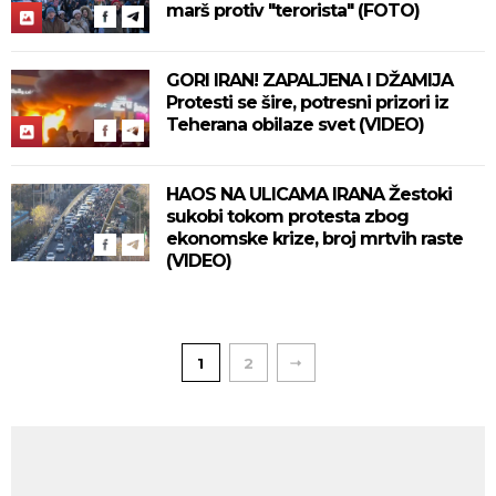
marš protiv "terorista" (FOTO)
GORI IRAN! ZAPALJENA I DŽAMIJA
Protesti se šire, potresni prizori iz
Teherana obilaze svet (VIDEO)
HAOS NA ULICAMA IRANA Žestoki
sukobi tokom protesta zbog
ekonomske krize, broj mrtvih raste
(VIDEO)
1
2