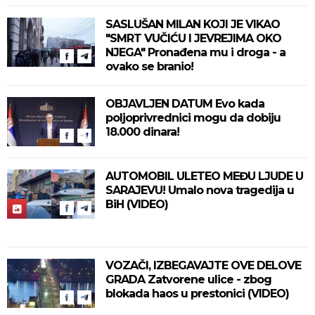
SASLUŠAN MILAN KOJI JE VIKAO
"SMRT VUČIĆU I JEVREJIMA OKO
NJEGA" Pronađena mu i droga - a
ovako se branio!
OBJAVLJEN DATUM Evo kada
poljoprivrednici mogu da dobiju
18.000 dinara!
AUTOMOBIL ULETEO MEĐU LJUDE U
SARAJEVU! Umalo nova tragedija u
BiH (VIDEO)
VOZAČI, IZBEGAVAJTE OVE DELOVE
GRADA Zatvorene ulice - zbog
blokada haos u prestonici (VIDEO)