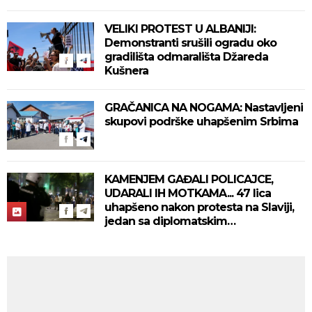
VELIKI PROTEST U ALBANIJI:
Demonstranti srušili ogradu oko
gradilišta odmarališta Džareda
Kušnera
GRAČANICA NA NOGAMA: Nastavljeni
skupovi podrške uhapšenim Srbima
KAMENJEM GAĐALI POLICAJCE,
UDARALI IH MOTKAMA... 47 lica
uhapšeno nakon protesta na Slaviji,
jedan sa diplomatskim
dokumentom!