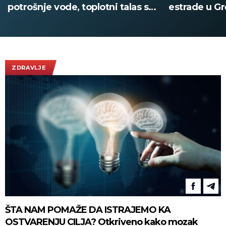
potrošnje vode, toplotni talas se
estrade u Gr
nastavlja
nastupa poz
(VIDEO)
ZDRAVLJE
ŠTA NAM POMAŽE DA ISTRAJEMO KA
OSTVARENJU CILJA? Otkriveno kako mozak