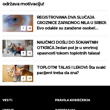
održava motivaciju!
REGISTROVANA DVA SLUČAJA
GROZNICE ZAPADNOG NILA U SRBIJI:
Evo odakle su zaražene osobe!
Pročitajte na vreme savete "Batuta"
za zaštitu!
NAUČNICI DOŠLI DO ŠOKANTNIH
OTKRIĆA Jedan pol je u smrtnoj
opasnosti tokom toplotnih talasa!
TOPLOTNI TALAS I LEKOVI: Šta svaki
pacijent treba da zna?
VESTI
PRAVILA KORIŠĆENJA