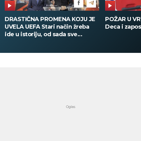
DRASTIČNA PROMENA KOJU JE
POŽAR U V
UVELA UEFA Stari način žreba
Deca i zapos
ide u istoriju, od sada sve
digitalno