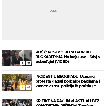
VUČIĆ POSLAO HITNU PORUKU
BLOKADERIMA: Na kraju uvek Srbija
pobeđuje! (VIDEO)
INCIDENT U BEOGRADU: Učesnici
protesta gađali policajce bakljama i
kamenicama, policija ih potiskuje
KRITIKE NA RAČUN VLASTI, ALI BEZ
KONKRETNIH REŠENJA! Završen