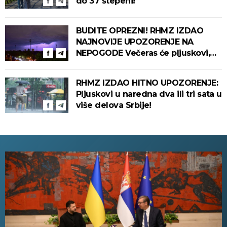
do 37 stepeni!
BUDITE OPREZNI! RHMZ IZDAO
NAJNOVIJE UPOZORENJE NA
NEPOGODE Večeras će pljuskovi,
grmljavina i olujni vetar pogoditi
ove delove zemlje!
RHMZ IZDAO HITNO UPOZORENJE:
Pljuskovi u naredna dva ili tri sata u
više delova Srbije!