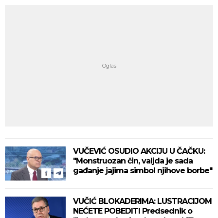
VUČEVIĆ OSUDIO AKCIJU U ČAČKU:
"Monstruozan čin, valjda je sada
gađanje jajima simbol njihove borbe"
VUČIĆ BLOKADERIMA: LUSTRACIJOM
NEĆETE POBEDITI Predsednik o