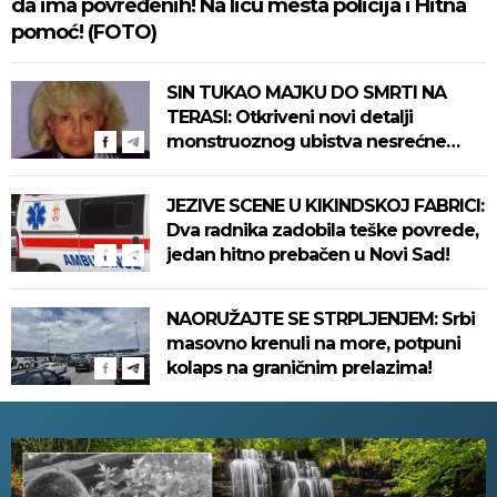
da ima povređenih! Na licu mesta policija i Hitna
pomoć! (FOTO)
SIN TUKAO MAJKU DO SMRTI NA
TERASI: Otkriveni novi detalji
monstruoznog ubistva nesrećne
žene na Novom Beogradu! Evo kako
se ubica branio!
JEZIVE SCENE U KIKINDSKOJ FABRICI:
Dva radnika zadobila teške povrede,
jedan hitno prebačen u Novi Sad!
NAORUŽAJTE SE STRPLJENJEM: Srbi
masovno krenuli na more, potpuni
kolaps na graničnim prelazima!