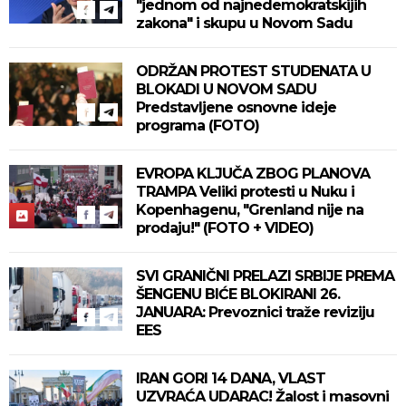
"jednom od najnedemokratskijih
zakona" i skupu u Novom Sadu
ODRŽAN PROTEST STUDENATA U
BLOKADI U NOVOM SADU
Predstavljene osnovne ideje
programa (FOTO)
EVROPA KLJUČA ZBOG PLANOVA
TRAMPA Veliki protesti u Nuku i
Kopenhagenu, "Grenland nije na
prodaju!" (FOTO + VIDEO)
SVI GRANIČNI PRELAZI SRBIJE PREMA
ŠENGENU BIĆE BLOKIRANI 26.
JANUARA: Prevoznici traže reviziju
EES
IRAN GORI 14 DANA, VLAST
UZVRAĆA UDARAC! Žalost i masovni