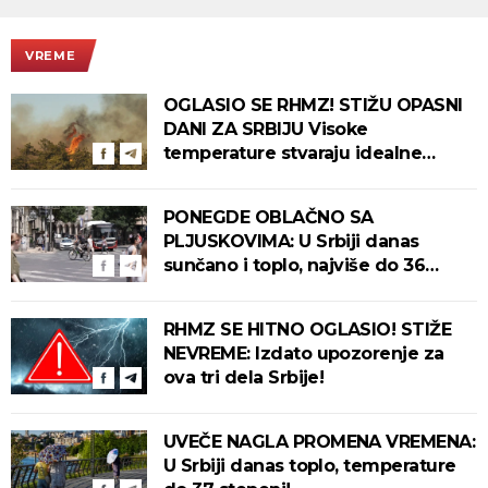
VREME
OGLASIO SE RHMZ! STIŽU OPASNI
DANI ZA SRBIJU Visoke
temperature stvaraju idealne
uslove za izbijanje i širenje požara!
PONEGDE OBLAČNO SA
PLJUSKOVIMA: U Srbiji danas
sunčano i toplo, najviše do 36
stepeni!
RHMZ SE HITNO OGLASIO! STIŽE
NEVREME: Izdato upozorenje za
ova tri dela Srbije!
UVEČE NAGLA PROMENA VREMENA:
U Srbiji danas toplo, temperature