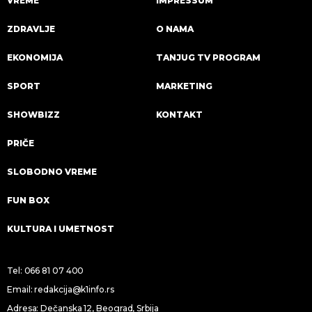
VREME
IMPRESSUM
ZDRAVLJE
O NAMA
EKONOMIJA
TANJUG TV PROGRAM
SPORT
MARKETING
SHOWBIZZ
KONTAKT
PRIČE
SLOBODNO VREME
FUN BOX
KULTURA I UMETNOST
Tel:
066 81 07 400
Email:
redakcija@k1info.rs
Adresa: Dečanska 12, Beograd, Srbija