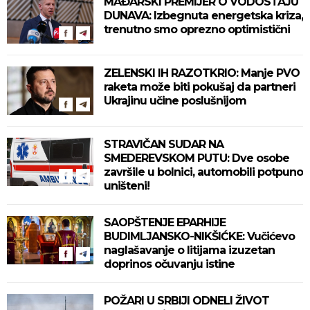
MAĐARSKI PREMIJER O VODOSTAJU
DUNAVA: Izbegnuta energetska kriza,
trenutno smo oprezno optimistični
ZELENSKI IH RAZOTKRIO: Manje PVO
raketa može biti pokušaj da partneri
Ukrajinu učine poslušnijom
STRAVIČAN SUDAR NA
SMEDEREVSKOM PUTU: Dve osobe
završile u bolnici, automobili potpuno
uništeni!
SAOPŠTENJE EPARHIJE
BUDIMLJANSKO-NIKŠIĆKE: Vučićevo
naglašavanje o litijama izuzetan
doprinos očuvanju istine
POŽARI U SRBIJI ODNELI ŽIVOT