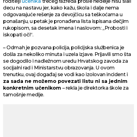
roditelji
učenika
trećeg razreda prošle nedelje nisu slali
decu na nastavu jer, kako kažu, škola i dalje nema
odgovarajuće rešenje za devojčicu sa teškoćama u
ponašanju, u petak je pronađena lista ispisana dečjim
rukopisom, sa desetak imena i naslovom: „Probosti i
iskopati oči“.
– Odmah je pozvana policija, policijska službenica je
došla za nekoliko minuta i uzela izjave. Prijavili smo šta
se dogodilo i nadležnom uredu Hrvatskog zavoda za
socijalni rad i Ministarstvu obrazovanja. U ovom
trenutku, ovaj događaj se vodi kao izolovan incident i
za sada ne možemo povezati listu ni sa jednim
konkretnim učenikom
– rekla je direktorka škole za
tamošnje medije.