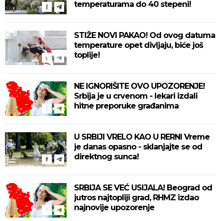
temperaturama do 40 stepeni!
STIŽE NOVI PAKAO! Od ovog datuma
temperature opet divljaju, biće još
toplije!
NE IGNORIŠITE OVO UPOZORENJE!
Srbija je u crvenom - lekari izdali
hitne preporuke građanima
U SRBIJI VRELO KAO U RERNI Vreme
je danas opasno - sklanjajte se od
direktnog sunca!
SRBIJA SE VEĆ USIJALA! Beograd od
jutros najtopliji grad, RHMZ izdao
najnovije upozorenje