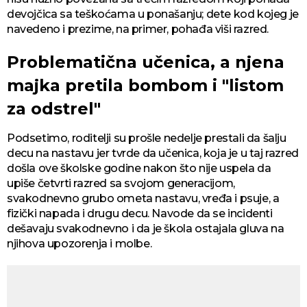
devojčica sa teškoćama u ponašanju; dete kod kojeg je
navedeno i prezime, na primer, pohađa viši razred.
Problematična učenica, a njena
majka pretila bombom i "listom
za odstrel"
Podsetimo, roditelji su prošle nedelje prestali da šalju
decu na nastavu jer tvrde da učenica, koja je u taj razred
došla ove školske godine nakon što nije uspela da
upiše četvrti razred sa svojom generacijom,
svakodnevno grubo ometa nastavu, vređa i psuje, a
fizički napada i drugu decu. Navode da se incidenti
dešavaju svakodnevno i da je škola ostajala gluva na
njihova upozorenja i molbe.