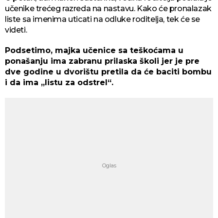
učenike trećeg razreda na nastavu. Kako će pronalazak
liste sa imenima uticati na odluke roditelja, tek će se
videti.
Podsetimo, majka učenice sa teškoćama u
ponašanju ima zabranu prilaska školi jer je pre
dve godine u dvorištu pretila da će baciti bombu
i da ima „listu za odstrel“.