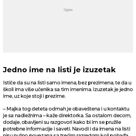
Jedno ime na listi je izuzetak
Ističe da su na listi samo imena, bez prezimena, te da u
školi ima više učenika sa tim imenima. Izuzetak je jedno
ime, uz koje stoji i prezime.
– Majka tog deteta odmah je obaveštena i u kontaktu
je sa nadležnima – kaže direktorka. Sa ostalom decom,
dodaje, obavljeni su razgovori kako bi im se pružile
potrebne informacije i saveti. Navodi i da imena na listi
nisu nužno povezana sa trećim razredom koji pohađa