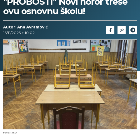
"PROBOSTI" Novi horor trese
ovu osnovnu školu!
Autor: Ana Avramović
16/11/2025 > 10:02
Foto: RINA