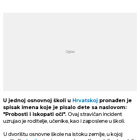
U jednoj osnovnoj školi u
Hrvatskoj
pronađen je
spisak imena koje je pisalo dete sa naslovom:
"Probosti i iskopati oči".
Ovaj stravičan incident
uzrujao je roditelje, učenike, kao i zaposlene u školi.
U dvorištu osnovne škole na istoku zemlje, u kojoj