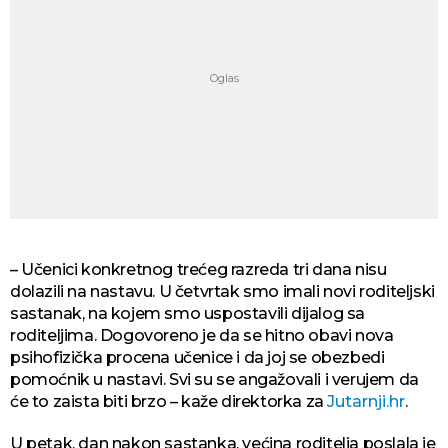
– Učenici konkretnog trećeg razreda tri dana nisu
dolazili na nastavu. U četvrtak smo imali novi roditeljski
sastanak, na kojem smo uspostavili dijalog sa
roditeljima. Dogovoreno je da se hitno obavi nova
psihofizička procena učenice i da joj se obezbedi
pomoćnik u nastavi. Svi su se angažovali i verujem da
će to zaista biti brzo – kaže direktorka za
Jutarnji.hr
.
U petak, dan nakon sastanka, većina roditelja poslala je