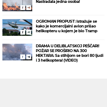
Nastradala jedna osoba!
OGROMAN PROPUST: Istražuje se
kako je komercijalni avion prišao
helikopteru u kojem je bio Tramp
DRAMA U DELIBLATSKOJ PEŠČARI!
POŽAR SE PROŠIRIO NA 300
HEKTARA: Sa stihijom se bori 80 ljudi
i 3 helikoptera! (VIDEO)