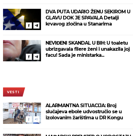
DVA PUTA UDARIO ŽENU SEKIROM U
GLAVU DOK JE SPAVALA Detalji
krvavog zločina u Stanarima
NEVIĐENI SKANDAL U BIH: U toaletu
ubrizgavala filere ženi i unakazila joj
facu! Sada je ministarka...
VESTI
ALARMANTNA SITUACIJA: Broj
slučajeva ebole udvostručio se u
izolovanim žarištima u DR Kongu