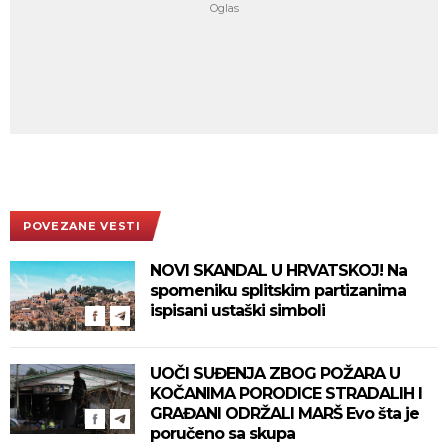
POVEZANE VESTI
NOVI SKANDAL U HRVATSKOJ! Na
spomeniku splitskim partizanima
ispisani ustaški simboli
UOČI SUĐENJA ZBOG POŽARA U
KOČANIMA PORODICE STRADALIH I
GRAĐANI ODRŽALI MARŠ Evo šta je
poručeno sa skupa