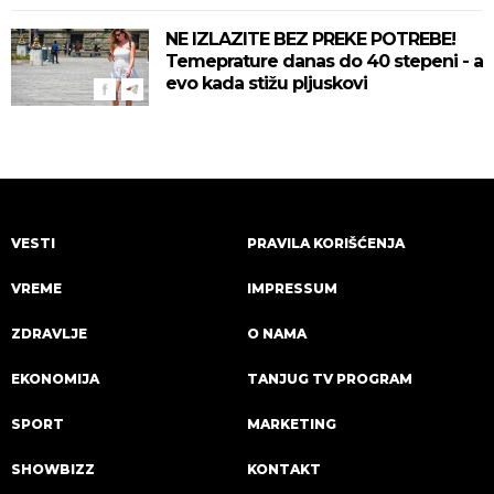
NE IZLAZITE BEZ PREKE POTREBE!
Temeprature danas do 40 stepeni - a
evo kada stižu pljuskovi
VESTI
PRAVILA KORIŠĆENJA
VREME
IMPRESSUM
ZDRAVLJE
O NAMA
EKONOMIJA
TANJUG TV PROGRAM
SPORT
MARKETING
SHOWBIZZ
KONTAKT