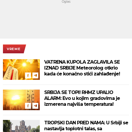
VREME
VATRENA KUPOLA ZAGLAVILA SE
IZNAD SRBIJE Meteorolog otkrio
kada će konačno stići zahlađenje!
SRBIJA SE TOPI! RHMZ UPALIO
ALARM: Evo u kojim gradovima je
izmerena najviša temperatura!
TROPSKI DAN PRED NAMA: U Srbiji se
nastavlja toplotni talas, sa