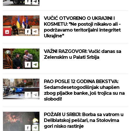
VUČIĆ OTVORENO O UKRAJINI I
KOSMETU: "Ne postoji nikakvo ali -
podržavamo teritorijalni integritet
Ukrajine"
VAŽNI RAZGOVORI: Vučić danas sa
Zelenskim u Palati Srbija
PAO POSLE 12 GODINA BEKSTVA:
Sedamdesetogodišnjak uhapšen
zbog pljačke banke, još trojica su na
slobodi!
POŽARI U SRBIJI: Borba sa vatrom u
Deliblatskoj peščari, na Stolovima
gori nisko rastinje