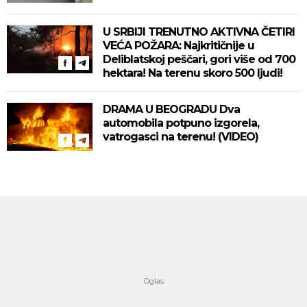
U SRBIJI TRENUTNO AKTIVNA ČETIRI
VEĆA POŽARA: Najkritičnije u
Deliblatskoj peščari, gori više od 700
hektara! Na terenu skoro 500 ljudi!
DRAMA U BEOGRADU Dva
automobila potpuno izgorela,
vatrogasci na terenu! (VIDEO)