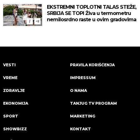
EKSTREMNI TOPLOTNI TALAS STEŽE,
SRBIJA SE TOPI Živa u termometru
nemilosrdno raste u ovim gradovima
VESTI
PRAVILA KORIŠĆENJA
VREME
IMPRESSUM
ZDRAVLJE
O NAMA
EKONOMIJA
TANJUG TV PROGRAM
SPORT
MARKETING
SHOWBIZZ
KONTAKT