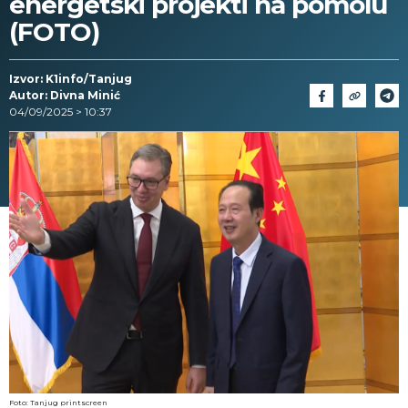
energetski projekti na pomolu
(FOTO)
Izvor: K1info/Tanjug
Autor: Divna Minić
04/09/2025 > 10:37
Foto: Tanjug printscreen