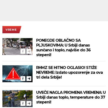
VREME
PONEGDE OBLAČNO SA
PLJUSKOVIMA: U Srbiji danas
sunčano i toplo, najviše do 36
stepeni!
RHMZ SE HITNO OGLASIO! STIŽE
NEVREME: Izdato upozorenje za ova
tri dela Srbije!
UVEČE NAGLA PROMENA VREMENA: U
Srbiji danas toplo, temperature do 37
stepeni!