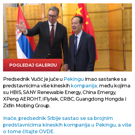
POGLEDAJ GALERIJU
Tanjug printscreen
Predsednik Vučić je juče u
Pekingu
imao sastanke sa
predstavnicima više kineskih
kompanija,
među kojima
su HBIS, SANY Renewable Energy, China Emergy,
XPeng AEROHT, iFlytek, CRBC, Guangdong Hongda i
Ziđin Mobing Group.
Inače, predsednik Srbije sastao se sa brojnim
predstavnicima kineskih kompanija u Pekingu, a više
o tome čitajte OVDE.