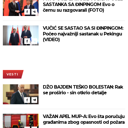
SASTANKA SA ĐINPINGOM Evo o
čemu su razgovarali (FOTO)
VUČIĆ SE SASTAO SA SI ĐINPINGOM:
Počeo najvažniji sastanak u Pekingu
(VIDEO)
VESTI
DŽO BAJDEN TEŠKO BOLESTAN: Rak
se proširio - sin otkrio detalje
VAŽAN APEL MUP-A: Evo šta poručuju
građanima zbog opasnosti od požara