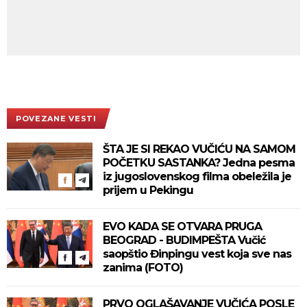
POVEZANE VESTI
ŠTA JE SI REKAO VUČIĆU NA SAMOM
POČETKU SASTANKA? Jedna pesma
iz jugoslovenskog filma obeležila je
prijem u Pekingu
EVO KADA SE OTVARA PRUGA
BEOGRAD - BUDIMPEŠTA Vučić
saopštio Đinpingu vest koja sve nas
zanima (FOTO)
PRVO OGLAŠAVANJE VUČIĆA POSLE