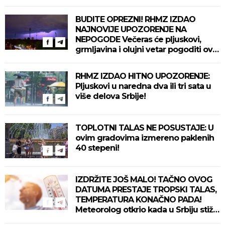
BUDITE OPREZNI! RHMZ IZDAO
NAJNOVIJE UPOZORENJE NA
NEPOGODE Večeras će pljuskovi,
grmljavina i olujni vetar pogoditi ove
delove zemlje!
RHMZ IZDAO HITNO UPOZORENJE:
Pljuskovi u naredna dva ili tri sata u
više delova Srbije!
TOPLOTNI TALAS NE POSUSTAJE: U
ovim gradovima izmereno paklenih
40 stepeni!
IZDRŽITE JOŠ MALO! TAČNO OVOG
DATUMA PRESTAJE TROPSKI TALAS,
TEMPERATURA KONAČNO PADA!
Meteorolog otkrio kada u Srbiju stiže
zahlađenje!