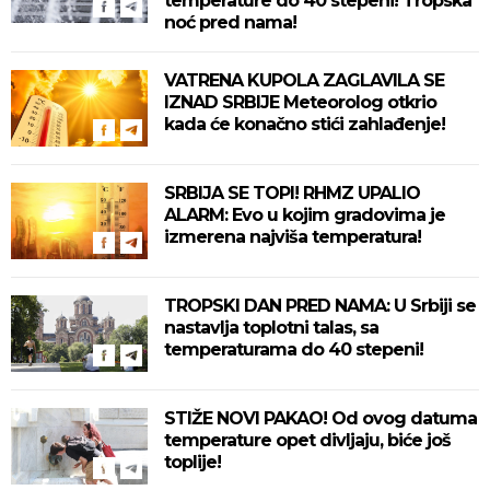
temperature do 40 stepeni! Tropska
noć pred nama!
VATRENA KUPOLA ZAGLAVILA SE
IZNAD SRBIJE Meteorolog otkrio
kada će konačno stići zahlađenje!
SRBIJA SE TOPI! RHMZ UPALIO
ALARM: Evo u kojim gradovima je
izmerena najviša temperatura!
TROPSKI DAN PRED NAMA: U Srbiji se
nastavlja toplotni talas, sa
temperaturama do 40 stepeni!
STIŽE NOVI PAKAO! Od ovog datuma
temperature opet divljaju, biće još
toplije!