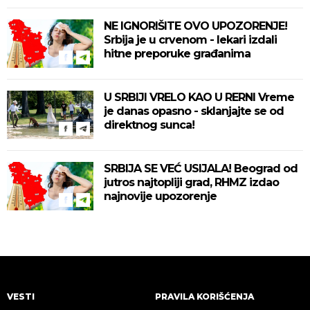
NE IGNORIŠITE OVO UPOZORENJE!
Srbija je u crvenom - lekari izdali
hitne preporuke građanima
U SRBIJI VRELO KAO U RERNI Vreme
je danas opasno - sklanjajte se od
direktnog sunca!
SRBIJA SE VEĆ USIJALA! Beograd od
jutros najtopliji grad, RHMZ izdao
najnovije upozorenje
VESTI
PRAVILA KORIŠĆENJA