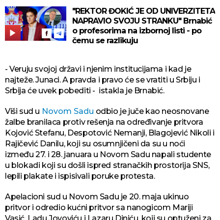
"REKTOR ĐOKIĆ JE OD UNIVERZITETA
NAPRAVIO SVOJU STRANKU" Brnabić
o profesorima na izbornoj listi - po
čemu se razlikuju
- Veruju svojoj državi i njenim institucijama i kad je
najteže. Junaci. A pravda i pravo će se vratiti u Srbiju i
Srbija će uvek pobediti - istakla je Brnabić.
Viši sud u
Novom Sadu
odbio je juče kao neosnovane
žalbe branilaca protiv rešenja na određivanje pritvora
Kojović Stefanu, Despotović Nemanji, Blagojević Nikoli i
Rajičević Danilu, koji su osumnjičeni da su u noći
između 27. i 28. januara u Novom Sadu napali studente
u blokadi koji su došli ispred stranačkih prostorija SNS,
lepili plakate i ispisivali poruke protesta.
Apelacioni sud u Novom Sadu je 20. maja ukinuo
pritvor i odredio kućni pritvor sa nanogicom Mariji
Vasić, Ladu Jovoviću i Lazaru Diniću, koji su optuženi za