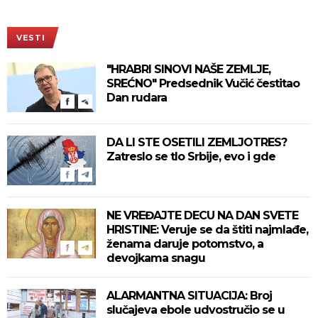
VESTI
"HRABRI SINOVI NAŠE ZEMLJE,
SREĆNO" Predsednik Vučić čestitao
Dan rudara
DA LI STE OSETILI ZEMLJOTRES?
Zatreslo se tlo Srbije, evo i gde
NE VREĐAJTE DECU NA DAN SVETE
HRISTINE: Veruje se da štiti najmlađe,
ženama daruje potomstvo, a
devojkama snagu
ALARMANTNA SITUACIJA: Broj
slučajeva ebole udvostručio se u