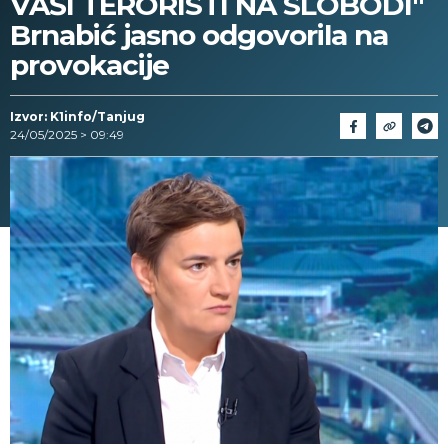
VAŠI TERORISTI NA SLOBODI"
Brnabić jasno odgovorila na
provokacije
Izvor: K1info/Tanjug
24/05/2025 > 09:49