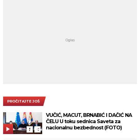
PROČITAJTE JOŠ
VUČIĆ, MACUT, BRNABIĆ I DAČIĆ NA
ČELU U toku sednica Saveta za
nacionalnu bezbednost (FOTO)