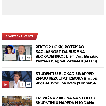
POVEZANE VESTI
REKTOR ĐOKIĆ POTPISAO
SAGLASNOST DA BUDE NA
BLOKADERSKOJ LISTI Ana Brnabić
zahteva njegovu ostavku! (FOTO)
STUDENTI U BLOKADI UNAPRED
ZNAJU REZULTAT IZBORA Brnabić:
Priča se svodi na novo pumpanje
TRI VAŽNA ZAKONA NA STOLU U
SKUPŠTINI U NAREDNIH 10 DANA