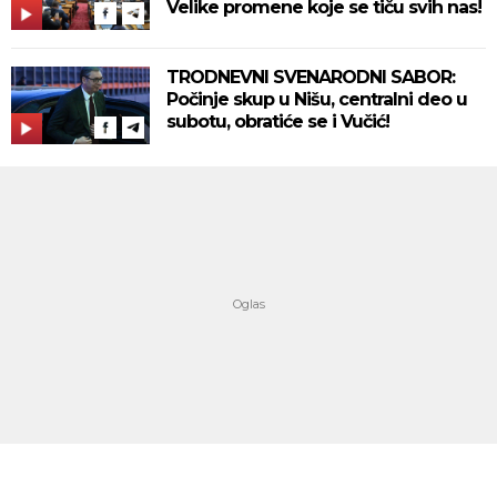
Velike promene koje se tiču svih nas!
TRODNEVNI SVENARODNI SABOR:
Počinje skup u Nišu, centralni deo u
subotu, obratiće se i Vučić!