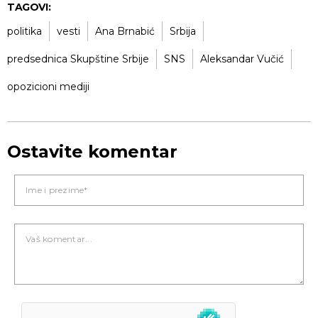
TAGOVI:
politika
vesti
Ana Brnabić
Srbija
predsednica Skupštine Srbije
SNS
Aleksandar Vučić
opozicioni mediji
Ostavite komentar