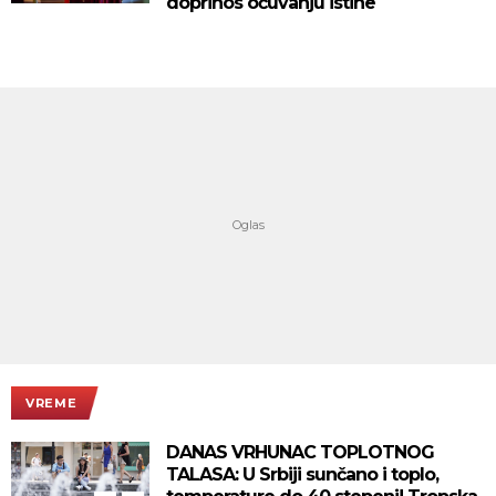
doprinos očuvanju istine
VREME
DANAS VRHUNAC TOPLOTNOG
TALASA: U Srbiji sunčano i toplo,