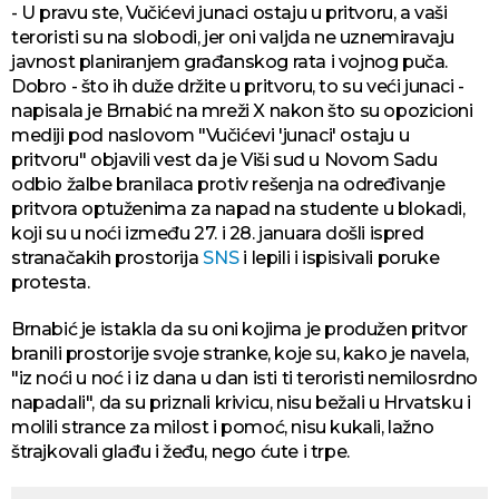
- U pravu ste, Vučićevi junaci ostaju u pritvoru, a vaši
teroristi su na slobodi, jer oni valjda ne uznemiravaju
javnost planiranjem građanskog rata i vojnog puča.
Dobro - što ih duže držite u pritvoru, to su veći junaci -
napisala je Brnabić na mreži X nakon što su opozicioni
mediji pod naslovom "Vučićevi 'junaci' ostaju u
pritvoru" objavili vest da je Viši sud u Novom Sadu
odbio žalbe branilaca protiv rešenja na određivanje
pritvora optuženima za napad na studente u blokadi,
koji su u noći između 27. i 28. januara došli ispred
stranačakih prostorija
SNS
i lepili i ispisivali poruke
protesta.
Brnabić je istakla da su oni kojima je produžen pritvor
branili prostorije svoje stranke, koje su, kako je navela,
"iz noći u noć i iz dana u dan isti ti teroristi nemilosrdno
napadali", da su priznali krivicu, nisu bežali u Hrvatsku i
molili strance za milost i pomoć, nisu kukali, lažno
štrajkovali glađu i žeđu, nego ćute i trpe.