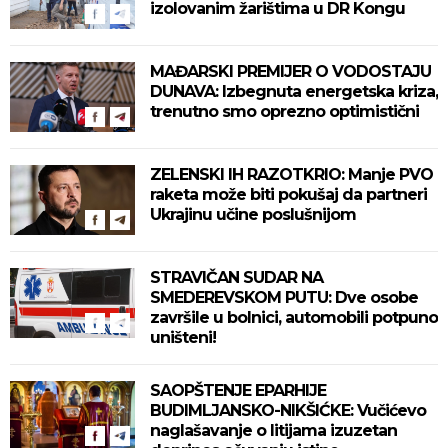
izolovanim žarištima u DR Kongu
MAĐARSKI PREMIJER O VODOSTAJU
DUNAVA: Izbegnuta energetska kriza,
trenutno smo oprezno optimistični
ZELENSKI IH RAZOTKRIO: Manje PVO
raketa može biti pokušaj da partneri
Ukrajinu učine poslušnijom
STRAVIČAN SUDAR NA
SMEDEREVSKOM PUTU: Dve osobe
završile u bolnici, automobili potpuno
uništeni!
SAOPŠTENJE EPARHIJE
BUDIMLJANSKO-NIKŠIĆKE: Vučićevo
naglašavanje o litijama izuzetan