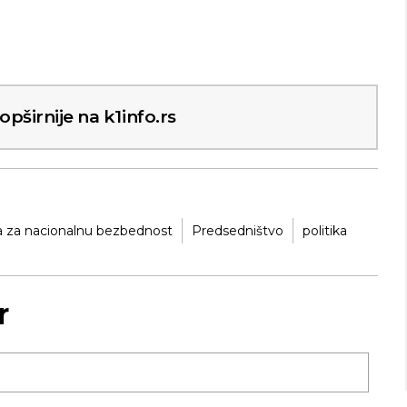
pširnije na k1info.rs
a za nacionalnu bezbednost
Predsedništvo
politika
r