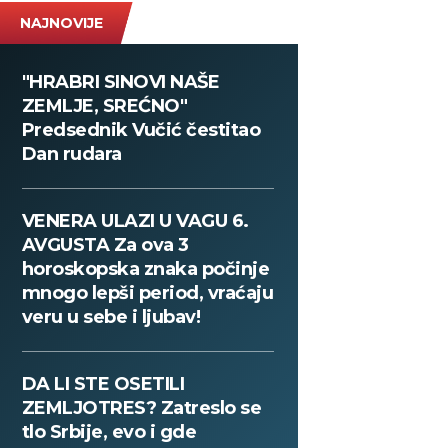
NAJNOVIJE
"HRABRI SINOVI NAŠE
ZEMLJE, SREĆNO"
Predsednik Vučić čestitao
Dan rudara
VENERA ULAZI U VAGU 6.
AVGUSTA Za ova 3
horoskopska znaka počinje
mnogo lepši period, vraćaju
veru u sebe i ljubav!
DA LI STE OSETILI
ZEMLJOTRES? Zatreslo se
tlo Srbije, evo i gde