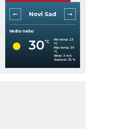
Novi Sad
Niš
Vedro nebo
Vedro nebo
30
30
Min temp:
23
°C
°C
°C
Max temp:
39
°C
Vetar:
3
m/s
%
Vlažnost:
35
%