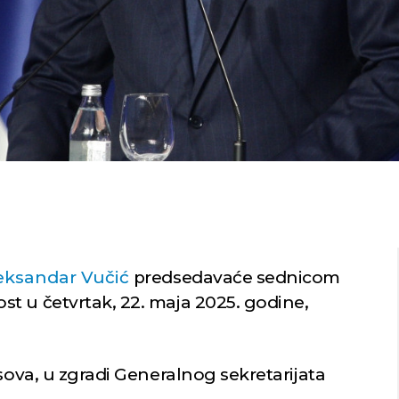
eksandar Vučić
predsedavaće sednicom
t u četvrtak, 22. maja 2025. godine,
asova, u zgradi Generalnog sekretarijata