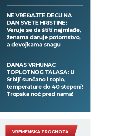
NE VREĐAJTE DECU NA
DAN SVETE HRISTINE:
Veruje se da štiti najmlađe,
ženama daruje potomstvo,
a devojkama snagu
DANAS VRHUNAC
TOPLOTNOG TALASA: U
Srbiji sunčano i toplo,
temperature do 40 stepeni!
Tropska noć pred nama!
VREMENSKA PROGNOZA