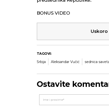
predsednika Republike.
BONUS VIDEO
Uskoro o
TAGOVI:
Srbija
Aleksandar Vučić
sednica savet
Ostavite komenta