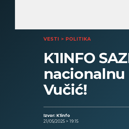
VESTI
>
POLITIKA
K1INFO SAZN
nacionalnu
Vučić!
Izvor: K1info
21/05/2025 > 19:15