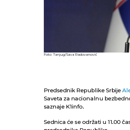
Foto: Tanjug/Sava Radovanović
Predsednik Republike Srbije
Al
Saveta za nacionalnu bezbednos
saznaje K1info.
Sednica će se održati u 11.00 č