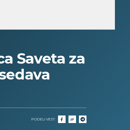
a Saveta za
dsedava
PODELI VEST: