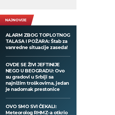
NAJNOVIJE
ALARM ZBOG TOPLOTNOG
TALASA I POŽARA: Štab za
vanredne situacije zaseda!
OVDE SE ŽIVI JEFTINIJE
NEGO U BEOGRADU: Ovo
su gradovi u Srbiji sa
najnižim troškovima, jedan
je nadomak prestonice
OVO SMO SVI ČEKALI:
Meteorolog RHMZ-a otkrio