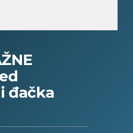
AŽNE
red
i đačka