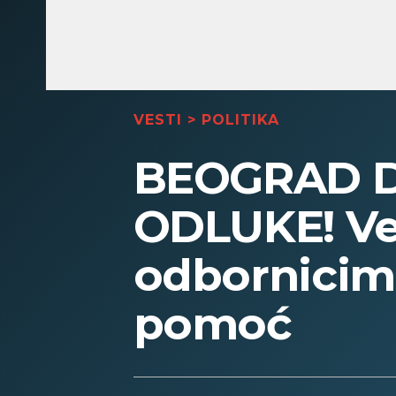
VESTI
>
POLITIKA
BEOGRAD D
ODLUKE! Vel
odbornicim
pomoć