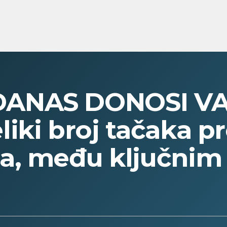
ANAS DONOSI V
iki broj tačaka p
a, među ključnim 