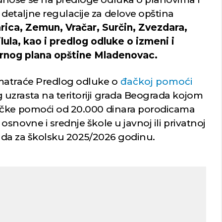
etaljne regulacije za delove opština
ica, Zemun, Vračar, Surčin, Zvezdara,
lula, kao i predlog odluke o izmeni i
ornog plana opštine Mladenovac.
matraće Predlog odluke o
đačkoj pomoći
uzrasta na teritoriji grada Beograda kojom
ačke pomoći od 20.000 dinara porodicama
snovne i srednje škole u javnoj ili privatnoj
grada za školsku 2025/2026 godinu.