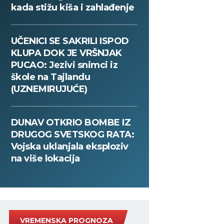
kada stižu kiša i zahlađenje
UČENICI SE SAKRILI ISPOD
KLUPA DOK JE VRŠNJAK
PUCAO: Jezivi snimci iz
škole na Tajlandu
(UZNEMIRUJUĆE)
DUNAV OTKRIO BOMBE IZ
DRUGOG SVETSKOG RATA:
Vojska uklanjala eksploziv
na više lokacija
VREMENSKA PROGNOZA