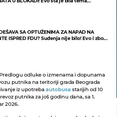
TA U BLOKADI! Evo šta je bila tema
a koji je trajao skoro 6 sati
 DEŠAVA SA OPTUŽENIMA ZA NAPAD NA
E ISPRED FDU? Suđenja nije bilo! Evo i zbog
 o Predlogu odluke o izmenama i dopunama
ozu putnika na teritoriji grada Beograda
civanje iz upotreba
autobusa
starijih od 10
 prevoz putnika za još godinu dana, sa 1.
ar 2026.