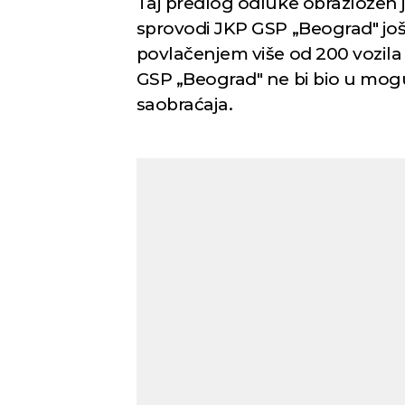
Taj predlog odluke obrazložen 
sprovodi JKP GSP „Beograd" još 
Novi Sad
povlačenjem više od 200 vozila
GSP „Beograd" ne bi bio u mog
saobraćaja.
Vedro nebo
Mest
33
Min temp:
23
°C
°C
Max temp:
37
°C
Vetar:
2
m/s
Vlažnost:
33
%