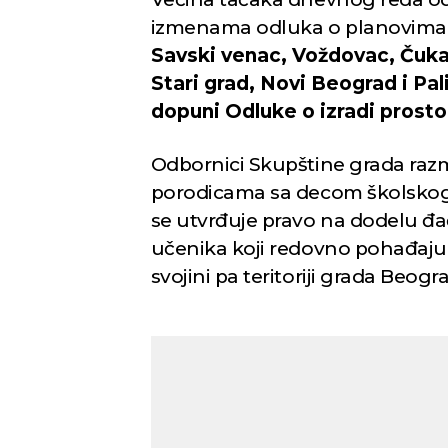
izmenama odluka o planovima d
Savski venac, Voždovac, Čukar
Stari grad, Novi Beograd i Pali
dopuni Odluke o izradi prost
Odbornici Skupštine grada raz
porodicama sa decom školskog 
se utvrđuje pravo na dodelu đ
učenika koji redovno pohađaju o
svojini pa teritoriji grada Beo