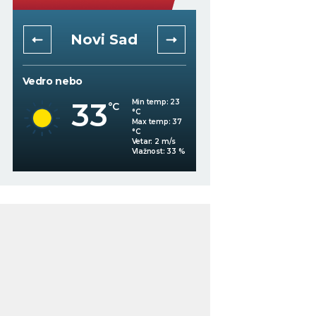
Novi Sad
Niš
Vedro nebo
Mestimično oblačno
33
Min temp:
23
°C
°C
30
°C
Max temp:
37
°C
Vetar:
2
m/s
%
Vlažnost:
33
%