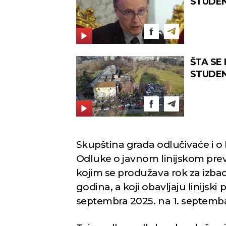
STUDENA
razgovor
ŠTA SE
STUDENT
čega
Skupština grada odlučivaće i
Odluke o javnom linijskom prev
kojim se produžava rok za izba
godina, a koji obavljaju linijski
septembra 2025. na 1. septemb