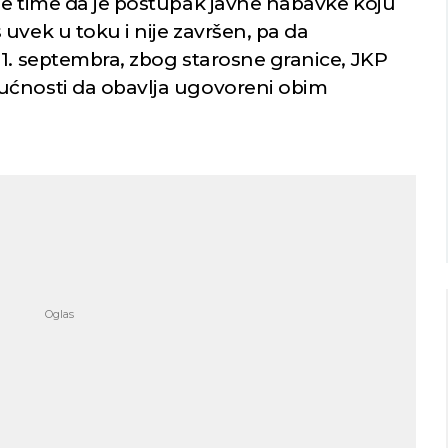
je time da je postupak javne nabavke koju
uvek u toku i nije završen, pa da
Niš
Beograd
 1. septembra, zbog starosne granice, JKP
ućnosti da obavlja ugovoreni obim
imično oblačno
Vedro nebo
30
Min temp:
22
Min temp:
23
°C
°C
°C
30
°C
Max temp:
36
Max temp:
37
°C
°C
Vetar:
1
m/s
Vetar:
1
m/s
Vlažnost:
37
%
Vlažnost:
53