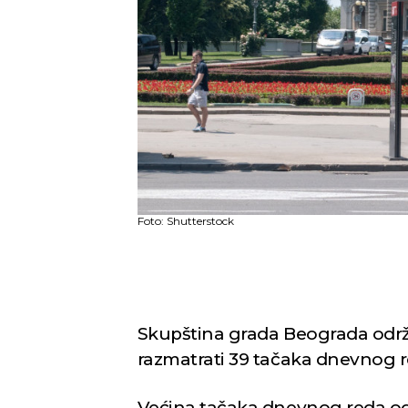
Foto: Shutterstock
Skupština grada Beograda održ
razmatrati 39 tačaka dnevnog r
Većina tačaka dnevnog reda od