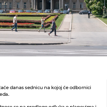
aće danas sednicu na kojoj će odbornici
eda.
nose se na predloge odluka o planovima i