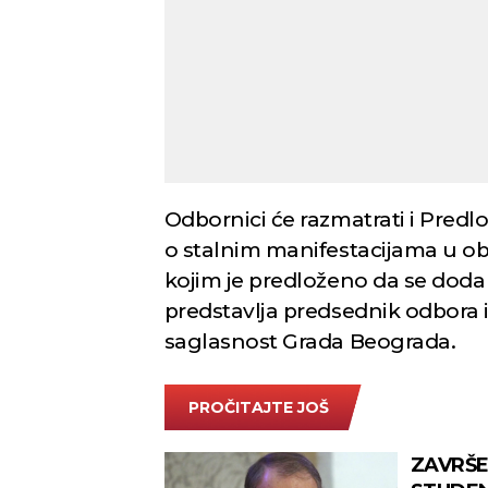
Odbornici će razmatrati i Pre
o stalnim manifestacijama u ob
kojim je predloženo da se doda
predstavlja predsednik odbora il
saglasnost Grada Beograda.
PROČITAJTE JOŠ
ZAVRŠE