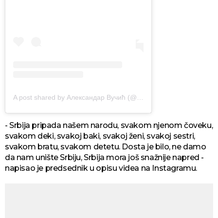
A post shared by Александар Вучић (@avucic)
- Srbija pripada našem narodu, svakom njenom čoveku,
svakom deki, svakoj baki, svakoj ženi, svakoj sestri,
svakom bratu, svakom detetu. Dosta je bilo, ne damo
da nam unište Srbiju, Srbija mora još snažnije napred -
napisao je predsednik u opisu videa na Instagramu.