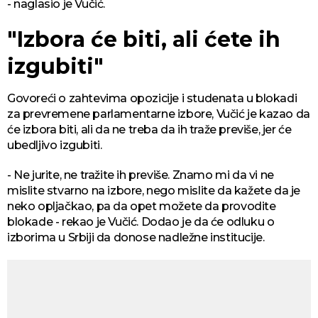
- naglasio je Vučić.
"Izbora će biti, ali ćete ih
izgubiti"
Govoreći o zahtevima opozicije i studenata u blokadi
za prevremene parlamentarne izbore, Vučić je kazao da
će izbora biti, ali da ne treba da ih traže previše, jer će
ubedljivo izgubiti.
- Ne jurite, ne tražite ih previše. Znamo mi da vi ne
mislite stvarno na izbore, nego mislite da kažete da je
neko opljačkao, pa da opet možete da provodite
blokade - rekao je Vučić. Dodao je da će odluku o
izborima u Srbiji da donose nadležne institucije.