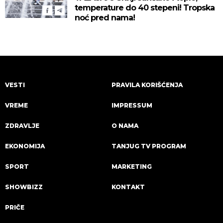
temperature do 40 stepeni! Tropska
noć pred nama!
VESTI
PRAVILA KORIŠĆENJA
VREME
IMPRESSUM
ZDRAVLJE
O NAMA
EKONOMIJA
TANJUG TV PROGRAM
SPORT
MARKETING
SHOWBIZZ
KONTAKT
PRIČE