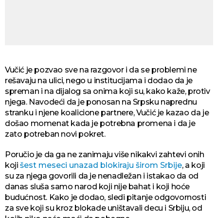
Vučić je pozvao sve na razgovor i da se problemi ne
rešavaju na ulici, nego u institucijama i dodao da je
spreman i na dijalog sa onima koji su, kako kaže, protiv
njega. Navodeći da je ponosan na Srpsku naprednu
stranku i njene koalicione partnere, Vučić je kazao da je
došao momenat kada je potrebna promena i da je
zato potreban novi pokret.
Poručio je da ga ne zanimaju više nikakvi zahtevi onih
koji
šest meseci unazad blokiraju širom Srbije
, a koji
su za njega govorili da je nenadležan i istakao da od
danas sluša samo narod koji nije bahat i koji hoće
budućnost. Kako je dodao, sledi pitanje odgovornosti
za sve koji su kroz blokade uništavali decu i Srbiju, od