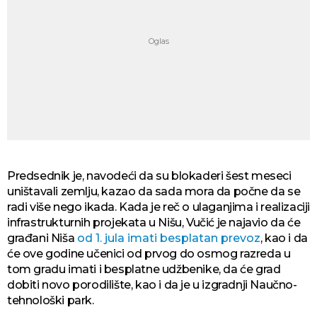
Predsednik je, navodeći da su blokaderi šest meseci
uništavali zemlju, kazao da sada mora da počne da se
radi više nego ikada. Kada je reč o ulaganjima i realizaciji
infrastrukturnih projekata u Nišu, Vučić je najavio da će
građani Niša
od 1. jula imati besplatan prevoz
, kao i da
će ove godine učenici od prvog do osmog razreda u
tom gradu imati i besplatne udžbenike, da će grad
dobiti novo porodilište, kao i da je u izgradnji Naučno-
tehnološki park.