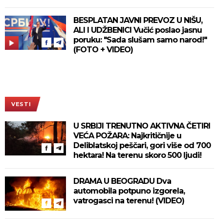
BESPLATAN JAVNI PREVOZ U NIŠU,
ALI I UDŽBENICI Vučić poslao jasnu
poruku: "Sada slušam samo narod!"
(FOTO + VIDEO)
VESTI
U SRBIJI TRENUTNO AKTIVNA ČETIRI
VEĆA POŽARA: Najkritičnije u
Deliblatskoj peščari, gori više od 700
hektara! Na terenu skoro 500 ljudi!
DRAMA U BEOGRADU Dva
automobila potpuno izgorela,
vatrogasci na terenu! (VIDEO)