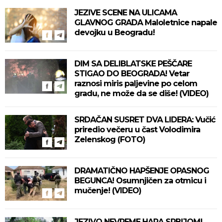
JEZIVE SCENE NA ULICAMA
GLAVNOG GRADA Maloletnice napale
devojku u Beogradu!
DIM SA DELIBLATSKE PEŠČARE
STIGAO DO BEOGRADA! Vetar
raznosi miris paljevine po celom
gradu, ne može da se diše! (VIDEO)
SRDAČAN SUSRET DVA LIDERA: Vučić
priredio večeru u čast Volodimira
Zelenskog (FOTO)
DRAMATIČNO HAPŠENJE OPASNOG
BEGUNCA! Osumnjičen za otmicu i
mučenje! (VIDEO)
JEZIVO NEVREME HARA SRBIJOM!