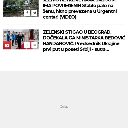
IMA POVREĐENIH Stablo palo na
ženu, hitno prevezena u Urgentni
centar! (VIDEO)
ZELENSKI STIGAO U BEOGRAD,
DOČEKALA GA MINISTARKA ĐEDOVIĆ
HANDANOVIĆ: Predsednik Ukrajine
prvi put u poseti Srbiji - sutra
sastanak sa Vučićem! (FOTO/VIDEO)