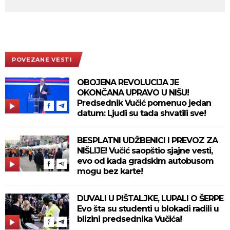
POVEZANE VESTI
OBOJENA REVOLUCIJA JE
OKONČANA UPRAVO U NIŠU!
Predsednik Vučić pomenuo jedan
datum: Ljudi su tada shvatili sve!
BESPLATNI UDŽBENICI I PREVOZ ZA
NIŠLIJE! Vučić saopštio sjajne vesti,
evo od kada gradskim autobusom
mogu bez karte!
DUVALI U PIŠTALJKE, LUPALI O ŠERPE
Evo šta su studenti u blokadi radili u
blizini predsednika Vučića!