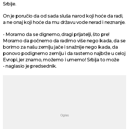
Srbije.
On je poručio da od sada sluša narod koji hoće da radi,
a ne onaj koji hoće da mu državu vode nerad i neznanje.
- Moramo da se dignemo, dragi prijatelji, što pre!
Moramo da počnemo da radimo više nego ikada, da se
borimo za našu zemlju jače i snažnije nego ikada, da
ponovo podignemo zemlju i da rastemo najbrže u celoj
Evropi, jer znamo, možemo i umemo! Srbija to može
- naglasio je predsednik.