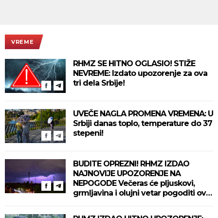
VREME
RHMZ SE HITNO OGLASIO! STIŽE
NEVREME: Izdato upozorenje za ova
tri dela Srbije!
UVEČE NAGLA PROMENA VREMENA: U
Srbiji danas toplo, temperature do 37
stepeni!
BUDITE OPREZNI! RHMZ IZDAO
NAJNOVIJE UPOZORENJE NA
NEPOGODE Večeras će pljuskovi,
grmljavina i olujni vetar pogoditi ove
delove zemlje!