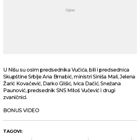
U Nišu su osim predsednika Vučića, bili i predsednica
Skupštine Srbije Ana Brnabić, ministri Siniša Mali, Jelena
Žarić Kovačević, Darko Glišić, Ivica Dačić, Snežana
Paunović, predsednik SNS Miloš Vučević i drugi
zvaničnici.
BONUS VIDEO
TAGOVI: