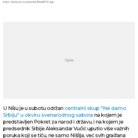
Foto: TANJUG/ VLADIMIR ŠPORČIĆ/ bg
U Nišu je u subotu održan
centralni skup "Ne damo
Srbiju" u okviru svenarodnog sabora
na kojem je
predstavljen Pokret za narod i državu, i na kojem je
predsednik Srbije Aleksandar Vučić uputio više važnih
poruka koji se tiču, ne samo Nišlija, već svih građana