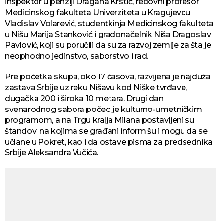
inspektor u penziji Dragana Krstić, redovni profesor
Medicinskog fakulteta Univerziteta u Kragujevcu
Vladislav Volarević, studentkinja Medicinskog fakulteta
u Nišu Marija Stanković i gradonačelnik Niša Dragoslav
Pavlović, koji su poručili da su za razvoj zemlje za šta je
neophodno jedinstvo, saborstvo i rad.
Pre početka skupa, oko 17 časova, razvijena je najduža
zastava Srbije uz reku Nišavu kod Niške tvrđave,
dugačka 200 i široka 10 metara. Drugi dan
svenarodnog sabora počeo je kulturno-umetničkim
programom, a na Trgu kralja Milana postavljeni su
štandovi na kojima se građani informišu i mogu da se
učlane u Pokret, kao i da ostave pisma za predsednika
Srbije Aleksandra Vučića.