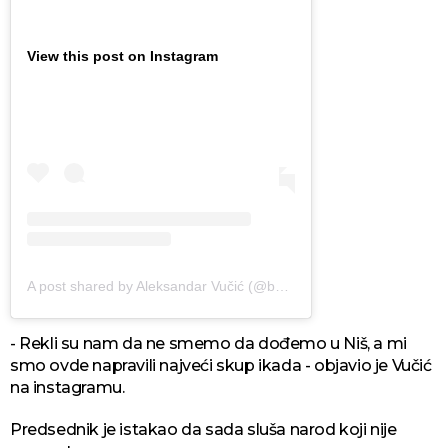
View this post on Instagram
A post shared by Aleksandar Vučić (@buducnostsrbijeav)
- Rekli su nam da ne smemo da dođemo u Niš, a mi
smo ovde napravili najveći skup ikada - objavio je Vučić
na instagramu.
Predsednik je istakao da sada sluša narod koji nije