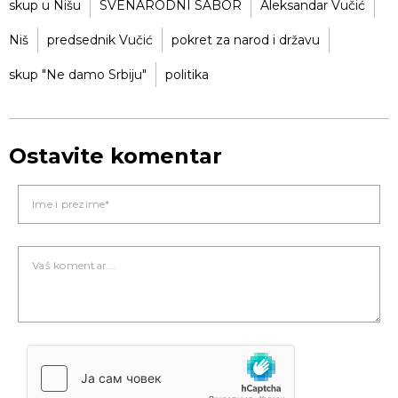
skup u Nišu
SVENARODNI SABOR
Aleksandar Vučić
Niš
predsednik Vučić
pokret za narod i državu
skup "Ne damo Srbiju"
politika
Ostavite komentar