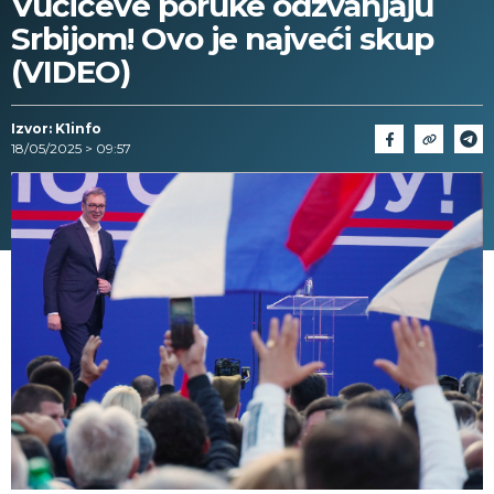
Vučićeve poruke odzvanjaju
Srbijom! Ovo je najveći skup
(VIDEO)
Izvor: K1info
18/05/2025 > 09:57