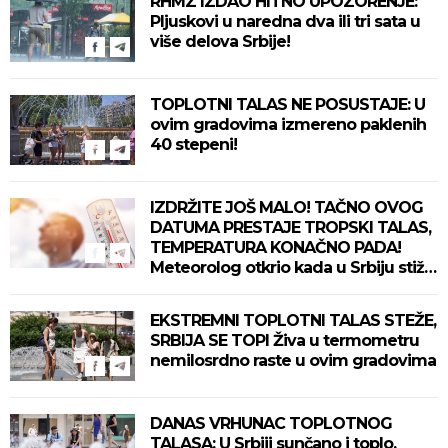
RHMZ IZDAO HITNO UPOZORENJE:
Pljuskovi u naredna dva ili tri sata u
više delova Srbije!
TOPLOTNI TALAS NE POSUSTAJE: U
ovim gradovima izmereno paklenih
40 stepeni!
IZDRŽITE JOŠ MALO! TAČNO OVOG
DATUMA PRESTAJE TROPSKI TALAS,
TEMPERATURA KONAČNO PADA!
Meteorolog otkrio kada u Srbiju stiže
zahlađenje!
EKSTREMNI TOPLOTNI TALAS STEŽE,
SRBIJA SE TOPI Živa u termometru
nemilosrdno raste u ovim gradovima
DANAS VRHUNAC TOPLOTNOG
TALASA: U Srbiji sunčano i toplo,