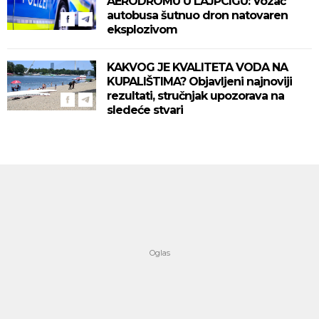
AERODROMU U LAJPCIGU: Vozač
autobusa šutnuo dron natovaren
eksplozivom
KAKVOG JE KVALITETA VODA NA
KUPALIŠTIMA? Objavljeni najnoviji
rezultati, stručnjak upozorava na
sledeće stvari