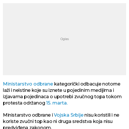
Ministarstvo odbrane
kategorički odbacuje notorne
laži i neistine koje su iznete u pojedinim medijima i
izjavama pojedinaca o upotrebi zvučnog topa tokom
protesta održanog
15. marta.
Ministarstvo odbrane i
Vojska Srbije
nisu koristili i ne
koriste zvučni top kao ni druga sredstva koja nisu
predviđena zakonom.