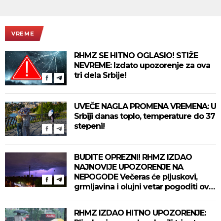
VREME
RHMZ SE HITNO OGLASIO! STIŽE
NEVREME: Izdato upozorenje za ova
tri dela Srbije!
UVEČE NAGLA PROMENA VREMENA: U
Srbiji danas toplo, temperature do 37
stepeni!
BUDITE OPREZNI! RHMZ IZDAO
NAJNOVIJE UPOZORENJE NA
NEPOGODE Večeras će pljuskovi,
grmljavina i olujni vetar pogoditi ove
delove zemlje!
RHMZ IZDAO HITNO UPOZORENJE: