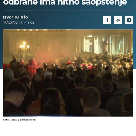
odbrane ima hitno saopštenje
Izvor: K1info
16/03/2025 > 11:34
Foto: Tanjug printscreen