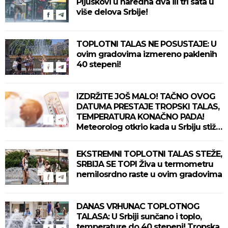
Pljuskovi u naredna dva ili tri sata u
više delova Srbije!
TOPLOTNI TALAS NE POSUSTAJE: U
ovim gradovima izmereno paklenih
40 stepeni!
IZDRŽITE JOŠ MALO! TAČNO OVOG
DATUMA PRESTAJE TROPSKI TALAS,
TEMPERATURA KONAČNO PADA!
Meteorolog otkrio kada u Srbiju stiže
zahlađenje!
EKSTREMNI TOPLOTNI TALAS STEŽE,
SRBIJA SE TOPI Živa u termometru
nemilosrdno raste u ovim gradovima
DANAS VRHUNAC TOPLOTNOG
TALASA: U Srbiji sunčano i toplo,
temperature do 40 stepeni! Tropska