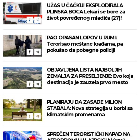
UŽAS U ČAČKU! EKSPLODIRALA
PLINSKA BOCA Lekari se bore za
život povređenog mladića (27)!
PAO OPASAN LOPOV U RUMI:
Terorisao meštane krađama, pa
pokušao da pobegne policiji
OBJAVLJENA LISTA NAJBOLJIH
ZEMALJA ZA PRESELJENJE: Evo koja
destinacija je zauzela prvo mesto
PLANIRAJU DA ZASADE MILION
STABALA: Nova strategija u borbi sa
klimatskim promenama
SPREČEN TERORISTIČKI NAPAD NA