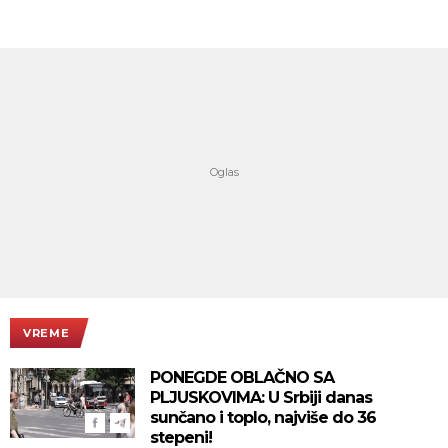
VREME
PONEGDE OBLAČNO SA
PLJUSKOVIMA: U Srbiji danas
sunčano i toplo, najviše do 36
stepeni!