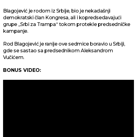
Blagojević je rodom iz Srbije, bio je nekadašnji
demokratski član Kongresa, ali i kopredsedavajući
grupe „Srbi za Trampa“ tokom protekle predsedničke
kampanje.
Rod Blagojević je ranije ove sedmice boravio u Srbiji,
gde se sastao sa predsednikom Aleksandrom
Vučićem.
BONUS VIDEO: