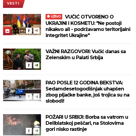
VESTI
VUČIĆ OTVORENO O
UŽIVO
UKRAJINI I KOSMETU: "Ne postoji
nikakvo ali - podržavamo teritorijalni
integritet Ukrajine"
VAŽNI RAZGOVORI: Vučić danas sa
Zelenskim u Palati Srbija
PAO POSLE 12 GODINA BEKSTVA:
Sedamdesetogodišnjak uhapšen
zbog pljačke banke, još trojica su na
slobodi!
POŽARI U SRBIJI: Borba sa vatrom u
Deliblatskoj peščari, na Stolovima
gori nisko rastinje