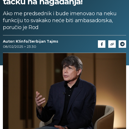
tačku na nagađanja!
Ako me predsednik i bude imenovao na neku
funkciju to svakako neće biti ambasadorska,
poručio je Rod
Autor: K1info/Serbijan Tajms
08/02/2025 > 23:30