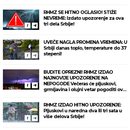
RHMZ SE HITNO OGLASIO! STIŽE
NEVREME: Izdato upozorenje za ova
tri dela Srbije!
UVEČE NAGLA PROMENA VREMENA: U
Srbiji danas toplo, temperature do 37
stepeni!
BUDITE OPREZNI! RHMZ IZDAO
NAJNOVIJE UPOZORENJE NA
NEPOGODE Večeras će pljuskovi,
grmljavina i olujni vetar pogoditi ove
delove zemlje!
RHMZ IZDAO HITNO UPOZORENJE:
Pljuskovi u naredna dva ili tri sata u
više delova Srbije!