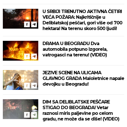
U SRBIJI TRENUTNO AKTIVNA ČETIRI
VEĆA POŽARA: Najkritičnije u
Deliblatskoj peščari, gori više od 700
hektara! Na terenu skoro 500 ljudi!
DRAMA U BEOGRADU Dva
automobila potpuno izgorela,
vatrogasci na terenu! (VIDEO)
JEZIVE SCENE NA ULICAMA
GLAVNOG GRADA Maloletnice napale
devojku u Beogradu!
DIM SA DELIBLATSKE PEŠČARE
STIGAO DO BEOGRADA! Vetar
raznosi miris paljevine po celom
gradu, ne može da se diše! (VIDEO)