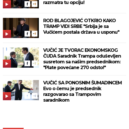
razmatra tu opciju!
ROD BLAGOJEVIĆ OTKRIO KAKO
TRAMP VIDI SRBE "Srbija je sa
Vučićem postala država u usponu"
VUČIĆ JE TVORAC EKONOMSKOG
ČUDA Saradnik Trampa oduševljen
susretom sa našim predsednikom:
"Plate povećane 270 odsto!"
VUČIĆ SA PONOSNIM ŠUMADINCEM
Evo o čemu je predsednik
razgovarao sa Trampovim
saradnikom