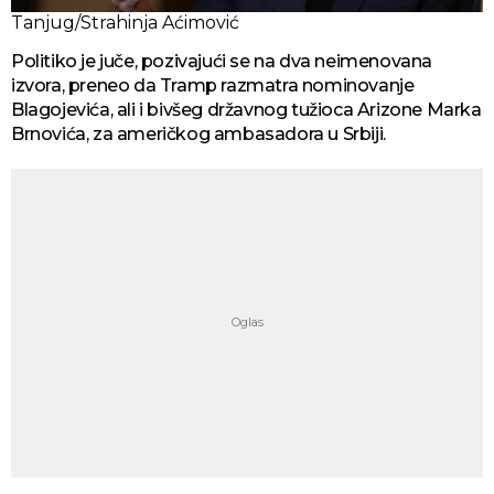
Tanjug/Strahinja Aćimović
Politiko je juče, pozivajući se na dva neimenovana
izvora, preneo da Tramp razmatra nominovanje
Blagojevića, ali i bivšeg državnog tužioca Arizone Marka
Brnovića, za američkog ambasadora u Srbiji.