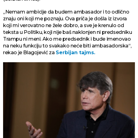
„Nemam ambicije da budem ambasador i to odlično
znaju oni koji me poznaju. Ova priča je došla iz izvora
koji mi verovatno ne žele dobro, a sve je krenulo od
teksta u Politiku, koji nije baš naklonjen ni predsedniku
Trampu ni meni. Ako me predsednik i bude imenovao
na neku funkciju to svakako neće biti ambasadorska“,
rekao je Blagojević za
Serbijan tajms.