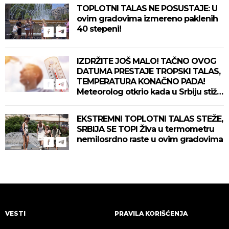
TOPLOTNI TALAS NE POSUSTAJE: U
ovim gradovima izmereno paklenih
40 stepeni!
IZDRŽITE JOŠ MALO! TAČNO OVOG
DATUMA PRESTAJE TROPSKI TALAS,
TEMPERATURA KONAČNO PADA!
Meteorolog otkrio kada u Srbiju stiže
zahlađenje!
EKSTREMNI TOPLOTNI TALAS STEŽE,
SRBIJA SE TOPI Živa u termometru
nemilosrdno raste u ovim gradovima
VESTI
PRAVILA KORIŠĆENJA