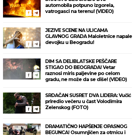
automobila potpuno izgorela,
vatrogasci na terenu! (VIDEO)
JEZIVE SCENE NA ULICAMA
GLAVNOG GRADA Maloletnice napale
devojku u Beogradu!
DIM SA DELIBLATSKE PEŠČARE
STIGAO DO BEOGRADA! Vetar
raznosi miris paljevine po celom
gradu, ne može da se diše! (VIDEO)
SRDAČAN SUSRET DVA LIDERA: Vučić
priredio večeru u čast Volodimira
Zelenskog (FOTO)
DRAMATIČNO HAPŠENJE OPASNOG
BEGUNCA! Osumnjičen za otmicu i