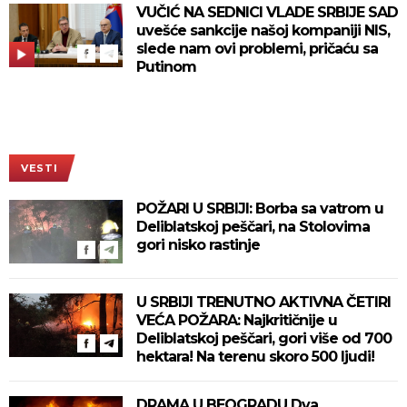
VUČIĆ NA SEDNICI VLADE SRBIJE SAD
uvešće sankcije našoj kompaniji NIS,
slede nam ovi problemi, pričaću sa
Putinom
VESTI
POŽARI U SRBIJI: Borba sa vatrom u
Deliblatskoj peščari, na Stolovima
gori nisko rastinje
U SRBIJI TRENUTNO AKTIVNA ČETIRI
VEĆA POŽARA: Najkritičnije u
Deliblatskoj peščari, gori više od 700
hektara! Na terenu skoro 500 ljudi!
DRAMA U BEOGRADU Dva