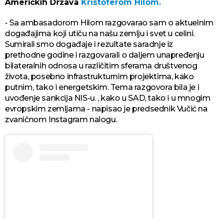
Američkih Država
Kristoferom Hilom.
- Sa ambasadorom Hilom razgovarao sam o aktuelnim
događajima koji utiču na našu zemlju i svet u celini.
Sumirali smo događaje i rezultate saradnje iz
prethodne godine i razgovarali o daljem unapređenju
bilateralnih odnosa u različitim sferama društvenog
života, posebno infrastrukturnim projektima, kako
putnim, tako i energetskim. Tema razgovora bila je i
uvođenje sankcija NIS-u. , kako u SAD, tako i u mnogim
evropskim zemljama - napisao je predsednik Vučić na
zvaničnom Instagram nalogu.