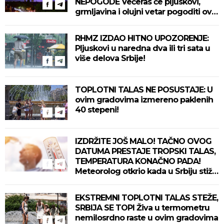
NEPOGODE Večeras će pljuskovi,
grmljavina i olujni vetar pogoditi ove
delove zemlje!
RHMZ IZDAO HITNO UPOZORENJE:
Pljuskovi u naredna dva ili tri sata u
više delova Srbije!
TOPLOTNI TALAS NE POSUSTAJE: U
ovim gradovima izmereno paklenih
40 stepeni!
IZDRŽITE JOŠ MALO! TAČNO OVOG
DATUMA PRESTAJE TROPSKI TALAS,
TEMPERATURA KONAČNO PADA!
Meteorolog otkrio kada u Srbiju stiže
zahlađenje!
EKSTREMNI TOPLOTNI TALAS STEŽE,
SRBIJA SE TOPI Živa u termometru
nemilosrdno raste u ovim gradovima