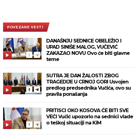
POVEZANE VESTI
DANAŠNJU SEDNICE OBELEŽIO I
UPAD SINIŠE MALOG, VUČEVIĆ
ZAKAZAO NOVU Ovo će biti glavne
teme
SUTRA JE DAN ŽALOSTI ZBOG
TRAGEDIJE U CRNOJ GORI Usvojen
predlog predsednika Vučića, ovo su
pravila ponašanja
PRITISCI OKO KOSOVA ĆE BITI SVE
VEĆI Vučić upozorio na sednici vlade
o teškoj situaciji na KiM