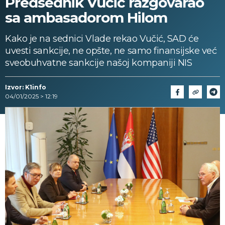
Predsednik Vučić razgovarao
sa ambasadorom Hilom
Kako je na sednici Vlade rekao Vučić, SAD će
uvesti sankcije, ne opšte, ne samo finansijske već
sveobuhvatne sankcije našoj kompaniji NIS
Izvor: K1info
04/01/2025 > 12:19