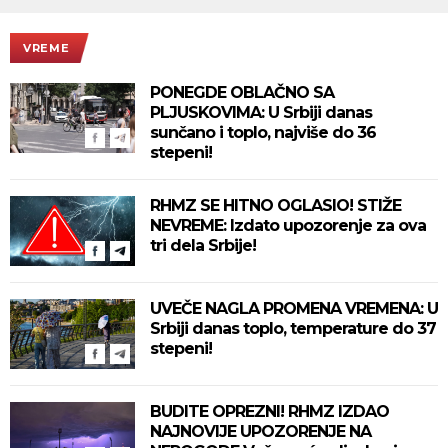
VREME
PONEGDE OBLAČNO SA
PLJUSKOVIMA: U Srbiji danas
sunčano i toplo, najviše do 36
stepeni!
RHMZ SE HITNO OGLASIO! STIŽE
NEVREME: Izdato upozorenje za ova
tri dela Srbije!
UVEČE NAGLA PROMENA VREMENA: U
Srbiji danas toplo, temperature do 37
stepeni!
BUDITE OPREZNI! RHMZ IZDAO
NAJNOVIJE UPOZORENJE NA