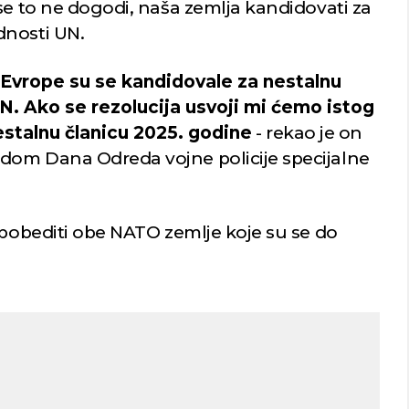
se to ne dogodi, naša zemlja kandidovati za
dnosti UN.
 Evrope su se kandidovale za nestalnu
. Ako se rezolucija usvoji mi ćemo istog
stalnu članicu 2025. godine
- rekao je on
dom Dana Odreda vojne policije specijalne
 pobediti obe NATO zemlje koje su se do