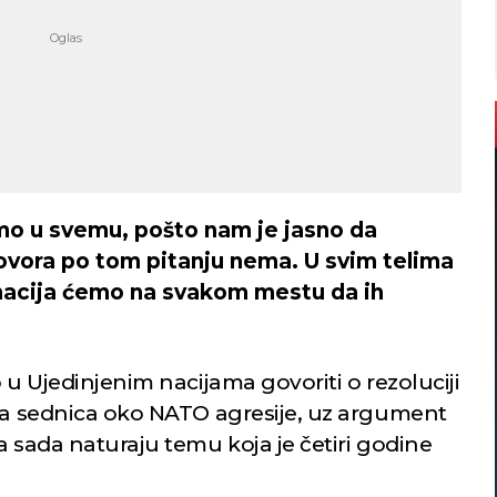
mo u svemu, pošto nam je jasno da
vora po tom pitanju nema. U svim telima
 nacija ćemo na svakom mestu da ih
 u Ujedinjenim nacijama govoriti o rezoluciji
ena sednica oko NATO agresije, uz argument
a sada naturaju temu koja je četiri godine