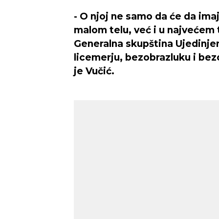
- O njoj ne samo da će da ima
malom telu, već i u najvećem t
Generalna skupština Ujedinjen
licemerju, bezobrazluku i bez
je Vučić.