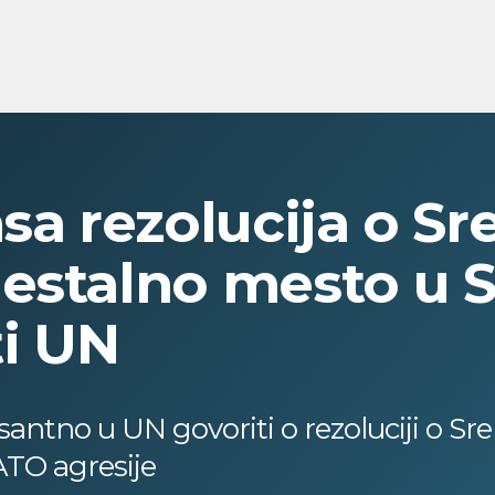
sa rezolucija o Sr
estalno mesto u 
i UN
santno u UN govoriti o rezoluciji o Sre
TO agresije