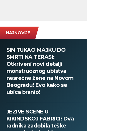
NAJNOVIJE
SIN TUKAO MAJKU DO
SMRTI NA TERASI:
Otkriveni novi detalji
monstruoznog ubistva
nesrećne žene na Novom
Beogradu! Evo kako se
ubica branio!
JEZIVE SCENE U
KIKINDSKOJ FABRICI: Dva
radnika zadobila teške