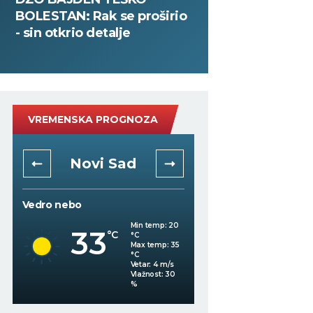
BOLESTAN: Rak se proširio
- sin otkrio detalje
VREMENSKA PROGNOZA
Novi Sad
Niš
Vedro nebo
Mestimično oblačno
Min temp:
20
33
°C
°C
34
°C
Max temp:
35
°C
Vetar:
4
m/s
%
Vlažnost:
30
%