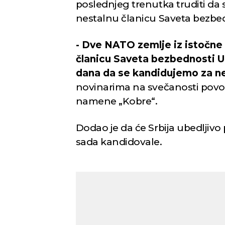
poslednjeg trenutka truditi da 
nestalnu članicu Saveta bezbe
- Dve NATO zemlje iz istočne
članicu Saveta bezbednosti UN
dana da se kandidujemo za ne
novinarima na svečanosti povo
namene „Kobre“.
Dodao je da će Srbija ubedljivo
sada kandidovale.