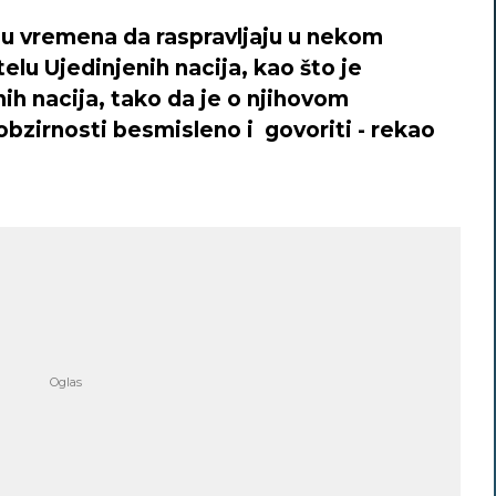
ju vremena da raspravljaju u nekom
elu Ujedinjenih nacija, kao što je
ih nacija, tako da je o njihovom
obzirnosti besmisleno i govoriti - rekao