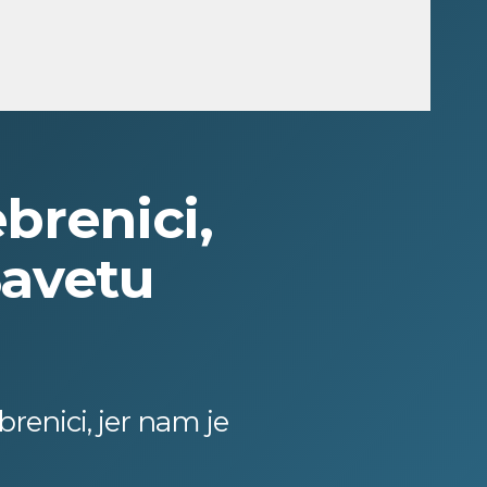
ebrenici,
Savetu
brenici, jer nam je