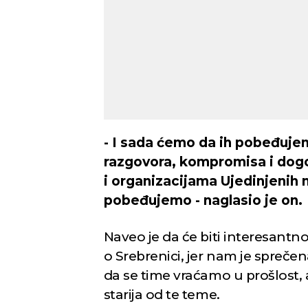
- I sada ćemo da ih pobeđuje
razgovora, kompromisa i dogo
i organizacijama Ujedinjenih
pobeđujemo - naglasio je on.
Naveo je da će biti interesantno
o Srebrenici, jer nam je spreč
da se time vraćamo u prošlost, 
starija od te teme.