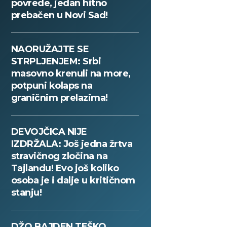
povrede, jedan hitno
prebačen u Novi Sad!
NAORUŽAJTE SE
STRPLJENJEM: Srbi
masovno krenuli na more,
potpuni kolaps na
graničnim prelazima!
DEVOJČICA NIJE
IZDRŽALA: Još jedna žrtva
stravičnog zločina na
Tajlandu! Evo još koliko
osoba je i dalje u kritičnom
stanju!
DŽO BAJDEN TEŠKO