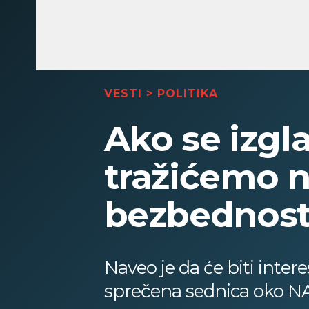
VESTI
>
POLITIKA
Ako se izgla
tražićemo n
bezbednost
Naveo je da će biti intere
sprečena sednica oko NA