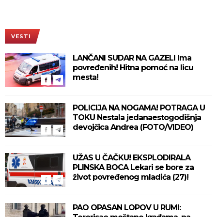
VESTI
LANČANI SUDAR NA GAZELI Ima
povređenih! Hitna pomoć na licu
mesta!
POLICIJA NA NOGAMA! POTRAGA U
TOKU Nestala jedanaestogodišnja
devojčica Andrea (FOTO/VIDEO)
UŽAS U ČAČKU! EKSPLODIRALA
PLINSKA BOCA Lekari se bore za
život povređenog mladića (27)!
PAO OPASAN LOPOV U RUMI: