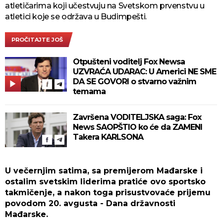
atletičarima koji učestvuju na Svetskom prvenstvu u
atletici koje se održava u Budimpešti.
PROČITAJTE JOŠ
Otpušteni voditelj Fox Newsa
UZVRAĆA UDARAC: U Americi NE SME
DA SE GOVORI o stvarno važnim
temama
Završena VODITELJSKA saga: Fox
News SAOPŠTIO ko će da ZAMENI
Takera KARLSONA
U večernjim satima, sa premijerom Mađarske i
ostalim svetskim liderima pratiće ovo sportsko
takmičenje, a nakon toga prisustvovaće prijemu
povodom 20. avgusta - Dana državnosti
Mađarske.