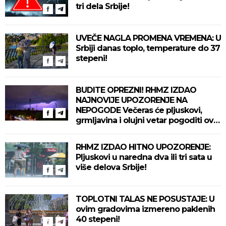
tri dela Srbije!
UVEČE NAGLA PROMENA VREMENA: U
Srbiji danas toplo, temperature do 37
stepeni!
BUDITE OPREZNI! RHMZ IZDAO
NAJNOVIJE UPOZORENJE NA
NEPOGODE Večeras će pljuskovi,
grmljavina i olujni vetar pogoditi ove
delove zemlje!
RHMZ IZDAO HITNO UPOZORENJE:
Pljuskovi u naredna dva ili tri sata u
više delova Srbije!
TOPLOTNI TALAS NE POSUSTAJE: U
ovim gradovima izmereno paklenih
40 stepeni!