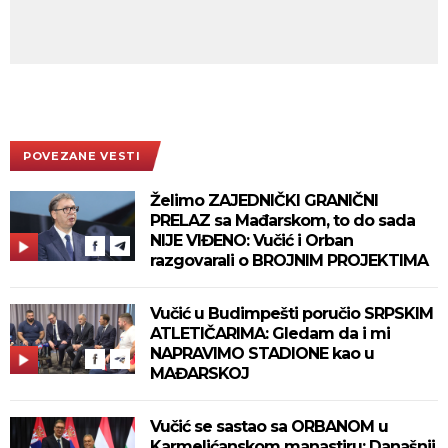
POVEZANE VESTI
Želimo ZAJEDNIČKI GRANIČNI
PRELAZ sa Mađarskom, to do sada
NIJE VIĐENO: Vučić i Orban
razgovarali o BROJNIM PROJEKTIMA
Vučić u Budimpešti poručio SRPSKIM
ATLETIČARIMA: Gledam da i mi
NAPRAVIMO STADIONE kao u
MAĐARSKOJ
Vučić se sastao sa ORBANOM u
Karmelićanskom manastiru: Današnji