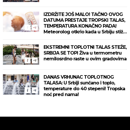
IZDRŽITE JOŠ MALO! TAČNO OVOG
DATUMA PRESTAJE TROPSKI TALAS,
TEMPERATURA KONAČNO PADA!
Meteorolog otkrio kada u Srbiju stiže
zahlađenje!
EKSTREMNI TOPLOTNI TALAS STEŽE,
SRBIJA SE TOPI Živa u termometru
nemilosrdno raste u ovim gradovima
DANAS VRHUNAC TOPLOTNOG
TALASA: U Srbiji sunčano i toplo,
temperature do 40 stepeni! Tropska
noć pred nama!