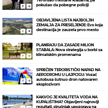
Terorisao meštane krađama, pa
pokušao da pobegne policiji
OBJAVLJENA LISTA NAJBOLJIH
ZEMALJA ZA PRESELJENJE: Evo koja
destinacija je zauzela prvo mesto
PLANIRAJU DA ZASADE MILION
STABALA: Nova strategija u borbi sa
klimatskim promenama
SPREČEN TERORISTIČKI NAPAD NA
AERODROMU U LAJPCIGU: Vozač
autobusa šutnuo dron natovaren
eksplozivom
KAKVOG JE KVALITETA VODA NA
KUPALIŠTIMA? Objavljeni najnoviji
rezultati, stručnjak upozorava na