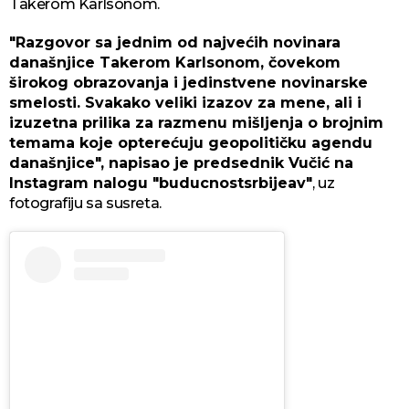
Takerom Karlsonom.
"Razgovor sa jednim od najvećih novinara
današnjice Takerom Karlsonom, čovekom
širokog obrazovanja i jedinstvene novinarske
smelosti. Svakako veliki izazov za mene, ali i
izuzetna prilika za razmenu mišljenja o brojnim
temama koje opterećuju geopolitičku agendu
današnjice", napisao je predsednik Vučić na
Instagram nalogu "buducnostsrbijeav"
, uz
fotografiju sa susreta.