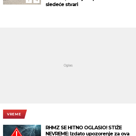
sledeće stvari
VREME
RHMZ SE HITNO OGLASIO! STIŽE
NEVREME: Izdato upozorenje za ova