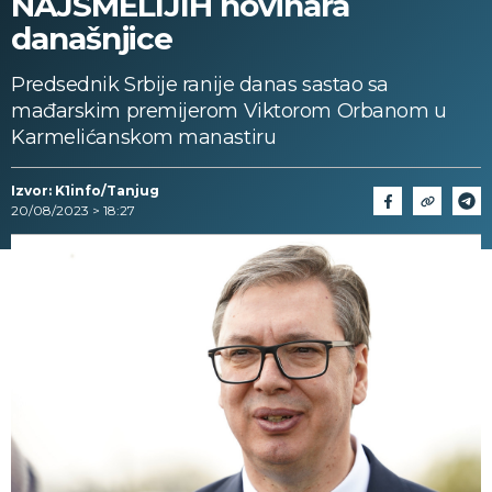
NAJSMELIJIH novinara
današnjice
Predsednik Srbije ranije danas sastao sa
mađarskim premijerom Viktorom Orbanom u
Karmelićanskom manastiru
Izvor: K1info/Tanjug
20/08/2023 > 18:27