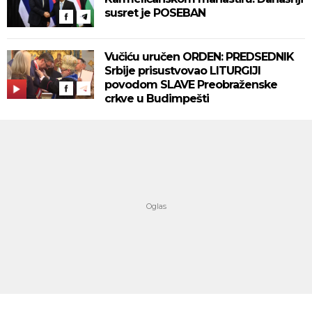
susret je POSEBAN
Vučiću uručen ORDEN: PREDSEDNIK
Srbije prisustvovao LITURGIJI
povodom SLAVE Preobraženske
crkve u Budimpešti