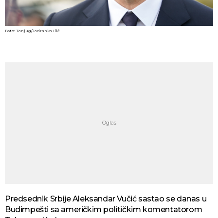
Foto: Tanjug/Jadranka Ilić
Predsednik Srbije Aleksandar Vučić sastao se danas u
Budimpešti sa američkim političkim komentatorom