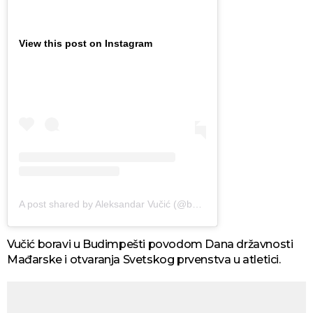
View this post on Instagram
A post shared by Aleksandar Vučić (@buducnostsrbijeav)
Vučić boravi u Budimpešti povodom Dana državnosti
Mađarske i otvaranja Svetskog prvenstva u atletici.