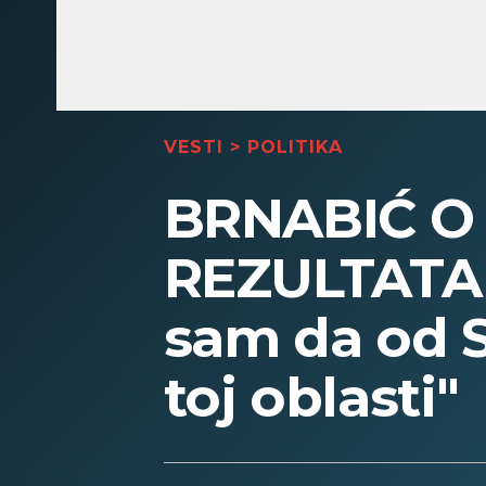
VESTI
>
POLITIKA
BRNABIĆ O
REZULTATA 
sam da od Sr
toj oblasti"