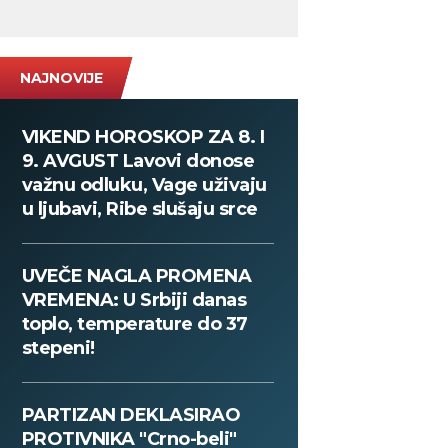
NAJNOVIJE
VIKEND HOROSKOP ZA 8. I
9. AVGUST Lavovi donose
važnu odluku, Vage uživaju
u ljubavi, Ribe slušaju srce
UVEČE NAGLA PROMENA
VREMENA: U Srbiji danas
toplo, temperature do 37
stepeni!
PARTIZAN DEKLASIRAO
PROTIVNIKA "Crno-beli"