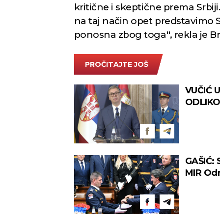
kritične i skeptične prema Srbij
na taj način opet predstavimo 
ponosna zbog toga'', rekla je B
PROČITAJTE JOŠ
VUČIĆ 
ODLIKO
biće isp
GAŠIĆ:
MIR Odr
školovan