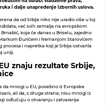
okusom na oblast vladavine prava,
ka i dalje unapređenje izbornih uslova.
rena da od Srbije niko nije uradio više u toj
ndidata, već svih zemalja na evropskom
k Brnabić, koja će danas u Briselu, zajedno
, Markom Đurićem i Nemanjom Starovićem
 procesa i napretka koji je Srbija ostvarila
 uniji.
U znaju rezultate Srbije,
nice
la da mnogi u EU, posebno iz Evropske
isani, ali da, s druge strane, nisu mnogi iz
oji odlučuju o otvaranju i zatvaranja