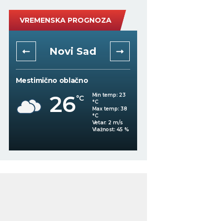
VREMENSKA PROGNOZA
Novi Sad
Niš
Mestimično oblačno
Vedro nebo
26
Min temp:
23
°C
°C
24
°C
Max temp:
38
°C
Vetar:
2
m/s
Vlažnost:
45
%