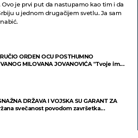
i. Ovo je prvi put da nastupamo kao tim i da
Srbiju u jednom drugačijem svetlu. Ja sam
rnabić.
URUČIO ORDEN OCU POSTHUMNO
VANOG MILOVANA JOVANOVIĆA "Tvoje ime
isano u istoriji tvoje Srbije" (VIDEO)
 SNAŽNA DRŽAVA I VOJSKA SU GARANT ZA
žana svečanost povodom završetka
ja 15. klase VSBO i oficira 69. klase GŠU