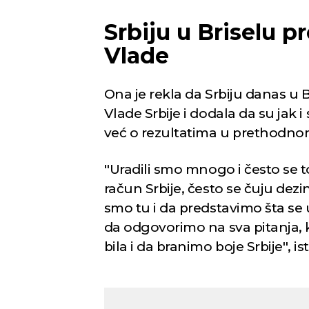
Srbiju u Briselu p
Vlade
Novi Sad
Ona je rekla da Srbiju danas u B
Vlade Srbije i dodala da su jak 
Mestimično oblačno
Vedr
već o rezultatima u prethodno
26
Min temp:
23
°C
°C
Max temp:
38
°C
''Uradili smo mnogo i često se t
Vetar:
2
m/s
Vlažnost:
45
%
račun Srbije, često se čuju dezin
smo tu i da predstavimo šta se u
da odgovorimo na sva pitanja, k
bila i da branimo boje Srbije'', is