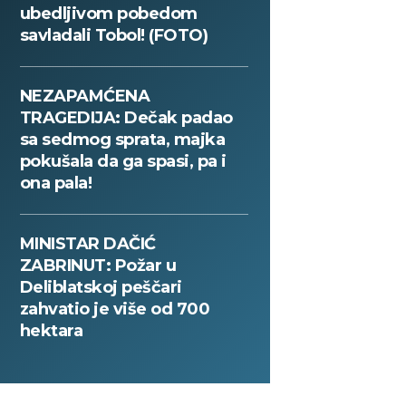
ubedljivom pobedom
savladali Tobol! (FOTO)
NEZAPAMĆENA
TRAGEDIJA: Dečak padao
sa sedmog sprata, majka
pokušala da ga spasi, pa i
ona pala!
MINISTAR DAČIĆ
ZABRINUT: Požar u
Deliblatskoj peščari
zahvatio je više od 700
hektara