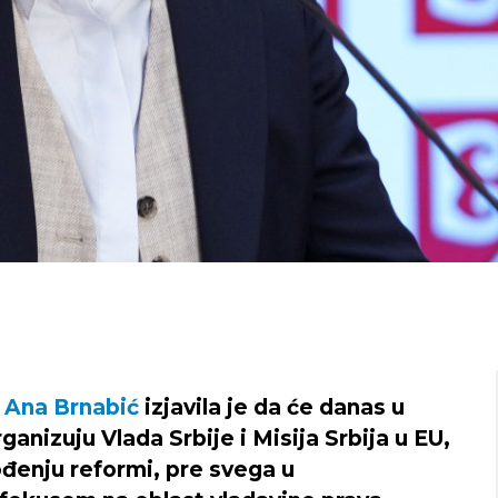
e
Ana Brnabić
izjavila je da će danas u
rganizuju Vlada Srbije i Misija Srbija u EU,
ođenju reformi, pre svega u