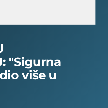
U
: "Sigurna
dio više u