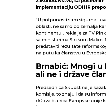
zakonodavstvu, sa posebnim f
implementaciju ODIHR preporu
''U potpunosti sam sigurna i uve
oblasti, ne samo od zemalja ka
kontinentu'', rekla je za TV Pin
sa ministarima Sinišom Malim
predstaviti rezultate reformskog
na putu ka članstvu u Evropskoj
Brnabić: Mnogi u E
ali ne i države čla
Predsednica Skupštine je kaza
komisije, to znaju i da su inform
država članica Evropske unije k