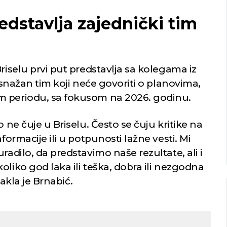
redstavlja zajednički tim
Niš
Beograd
riselu prvi put predstavlja sa kolegama iz
i snažan tim koji neće govoriti o planovima,
o nebo
Mestimično oblačno
m periodu, sa fokusom na 2026. godinu.
Min temp:
20
Min temp:
24
23
°C
°C
°C
24
°C
Max temp:
37
Max temp:
37
°C
°C
o ne čuje u Briselu. Često se čuju kritike na
Vetar:
0
m/s
Vetar:
3
m/s
Vlažnost:
62
%
Vlažnost:
70
formacije ili u potpunosti lažne vesti. Mi
%
radilo, da predstavimo naše rezultate, ali i
oliko god laka ili teška, dobra ili nezgodna
takla je Brnabić.