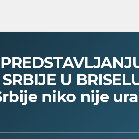
 PREDSTAVLJANJ
SRBIJE U BRISELU
bije niko nije ura