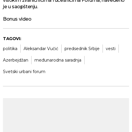
visokim zvaničnicima i učesnicima Foruma, navedeno
je u saopštenju.
Bonus video
TAGOVI:
politika
Aleksandar Vučić
predsednik Srbije
vesti
Azerbejdžan
međunarodna saradnja
Svetski urbani forum