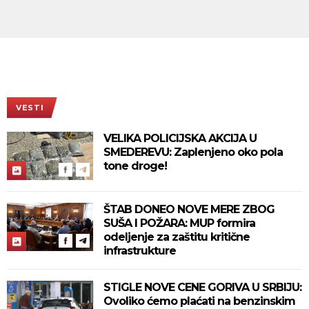
VESTI
VELIKA POLICIJSKA AKCIJA U
SMEDEREVU: Zaplenjeno oko pola
tone droge!
ŠTAB DONEO NOVE MERE ZBOG
SUŠA I POŽARA: MUP formira
odeljenje za zaštitu kritične
infrastrukture
STIGLE NOVE CENE GORIVA U SRBIJU:
Ovoliko ćemo plaćati na benzinskim