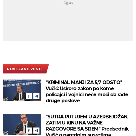
POVEZANE VESTI
"KRIMINAL MANJI ZA 5,7 ODSTO"
Vučić: Uskoro zakon po kome
policajci i vojnici neće moći da rade
druge poslove
"SUTRA PUTUJEM U AZERBEJDŽAN,
ZATIM U KINU NA VAŽNE
RAZGOVORE SA SIJEM" Predsednik
Vučić o narednim susretima