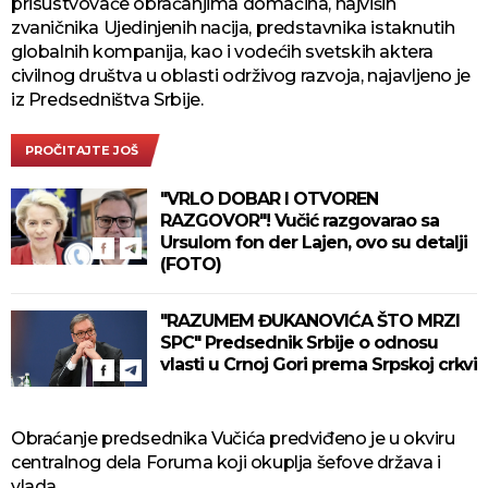
prisustvovaće obraćanjima domaćina, najviših
zvaničnika Ujedinjenih nacija, predstavnika istaknutih
globalnih kompanija, kao i vodećih svetskih aktera
civilnog društva u oblasti održivog razvoja, najavljeno je
iz Predsedništva Srbije.
PROČITAJTE JOŠ
"VRLO DOBAR I OTVOREN
RAZGOVOR"! Vučić razgovarao sa
Ursulom fon der Lajen, ovo su detalji
(FOTO)
"RAZUMEM ĐUKANOVIĆA ŠTO MRZI
SPC" Predsednik Srbije o odnosu
vlasti u Crnoj Gori prema Srpskoj crkvi
Obraćanje predsednika Vučića predviđeno je u okviru
centralnog dela Foruma koji okuplja šefove država i
vlada.