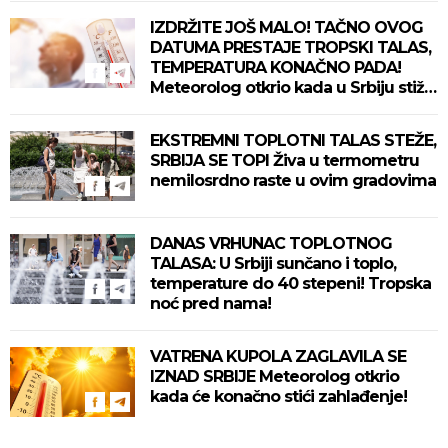
IZDRŽITE JOŠ MALO! TAČNO OVOG
DATUMA PRESTAJE TROPSKI TALAS,
TEMPERATURA KONAČNO PADA!
Meteorolog otkrio kada u Srbiju stiže
zahlađenje!
EKSTREMNI TOPLOTNI TALAS STEŽE,
SRBIJA SE TOPI Živa u termometru
nemilosrdno raste u ovim gradovima
DANAS VRHUNAC TOPLOTNOG
TALASA: U Srbiji sunčano i toplo,
temperature do 40 stepeni! Tropska
noć pred nama!
VATRENA KUPOLA ZAGLAVILA SE
IZNAD SRBIJE Meteorolog otkrio
kada će konačno stići zahlađenje!