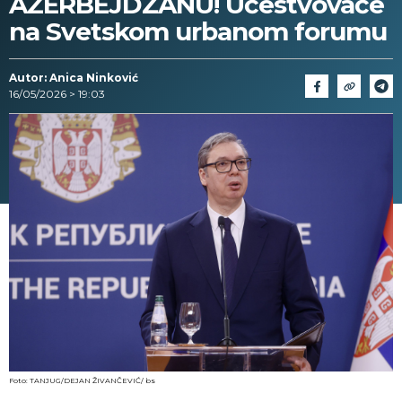
AZERBEJDŽANU! Učestvovaće
na Svetskom urbanom forumu
Autor: Anica Ninković
16/05/2026 > 19:03
Foto: TANJUG/DEJAN ŽIVANČEVIĆ/ bs