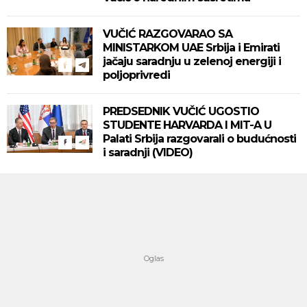
VUČIĆ RAZGOVARAO SA
MINISTARKOM UAE Srbija i Emirati
jačaju saradnju u zelenoj energiji i
poljoprivredi
PREDSEDNIK VUČIĆ UGOSTIO
STUDENTE HARVARDA I MIT-A U
Palati Srbija razgovarali o budućnosti
i saradnji (VIDEO)