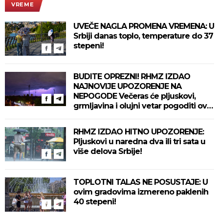
VREME
UVEČE NAGLA PROMENA VREMENA: U
Srbiji danas toplo, temperature do 37
stepeni!
BUDITE OPREZNI! RHMZ IZDAO
NAJNOVIJE UPOZORENJE NA
NEPOGODE Večeras će pljuskovi,
grmljavina i olujni vetar pogoditi ove
delove zemlje!
RHMZ IZDAO HITNO UPOZORENJE:
Pljuskovi u naredna dva ili tri sata u
više delova Srbije!
TOPLOTNI TALAS NE POSUSTAJE: U
ovim gradovima izmereno paklenih
40 stepeni!