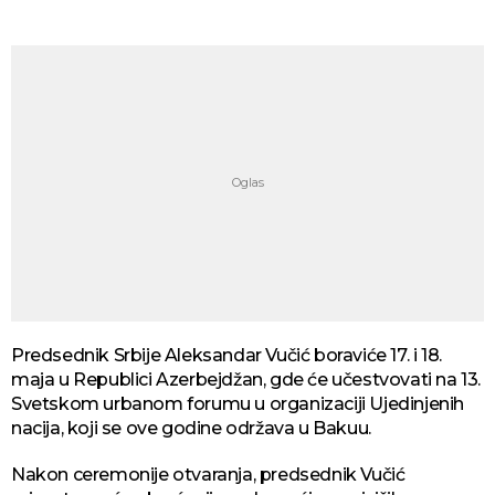
Predsednik Srbije Aleksandar Vučić boraviće 17. i 18.
maja u Republici Azerbejdžan, gde će učestvovati na 13.
Svetskom urbanom forumu u organizaciji Ujedinjenih
nacija, koji se ove godine održava u Bakuu.
Nakon ceremonije otvaranja, predsednik Vučić