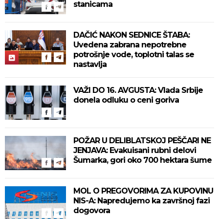
stanicama
DAČIĆ NAKON SEDNICE ŠTABA:
Uvedena zabrana nepotrebne
potrošnje vode, toplotni talas se
nastavlja
VAŽI DO 16. AVGUSTA: Vlada Srbije
donela odluku o ceni goriva
POŽAR U DELIBLATSKOJ PEŠČARI NE
JENJAVA: Evakuisani rubni delovi
Šumarka, gori oko 700 hektara šume
MOL O PREGOVORIMA ZA KUPOVINU
NIS-A: Napredujemo ka završnoj fazi
dogovora