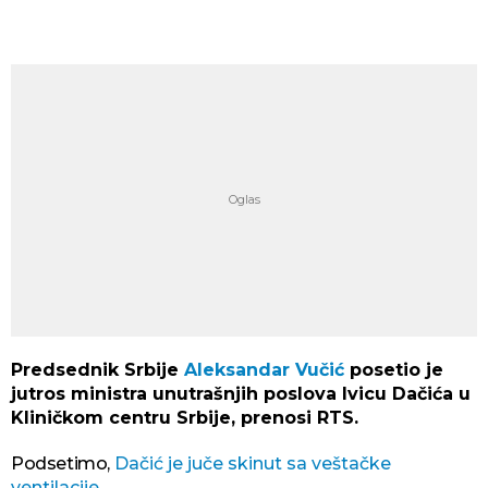
Predsednik Srbije
Aleksandar Vučić
posetio je
jutros ministra unutrašnjih poslova Ivicu Dačića u
Kliničkom centru Srbije, prenosi RTS.
Podsetimo,
Dačić je juče skinut sa veštačke
ventilacije
.