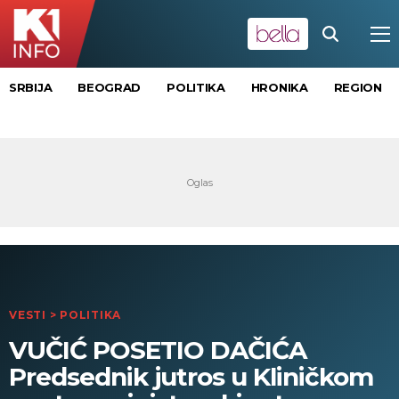
SRBIJA
BEOGRAD
POLITIKA
HRONIKA
REGION
VESTI
>
POLITIKA
VUČIĆ POSETIO DAČIĆA
Predsednik jutros u Kliničkom