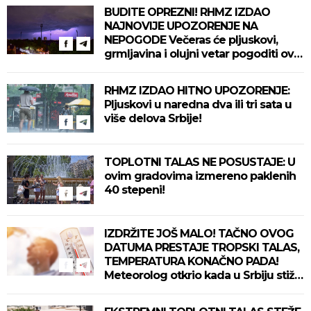
BUDITE OPREZNI! RHMZ IZDAO
NAJNOVIJE UPOZORENJE NA
NEPOGODE Večeras će pljuskovi,
grmljavina i olujni vetar pogoditi ove
delove zemlje!
RHMZ IZDAO HITNO UPOZORENJE:
Pljuskovi u naredna dva ili tri sata u
više delova Srbije!
TOPLOTNI TALAS NE POSUSTAJE: U
ovim gradovima izmereno paklenih
40 stepeni!
IZDRŽITE JOŠ MALO! TAČNO OVOG
DATUMA PRESTAJE TROPSKI TALAS,
TEMPERATURA KONAČNO PADA!
Meteorolog otkrio kada u Srbiju stiže
zahlađenje!