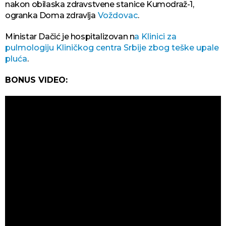
nakon obilaska zdravstvene stanice Kumodraž-1,
ogranka Doma zdravlja
Voždovac
.
Ministar Dačić je hospitalizovan n
a Klinici za
pulmologiju Kliničkog centra Srbije zbog teške upale
pluća
.
BONUS VIDEO: