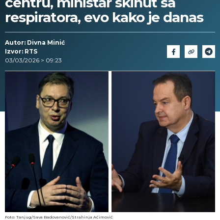
centru, ministar skinut sa
respiratora, evo kako je danas
Autor: Divna Minić
Izvor: RTS
03/03/2026 > 09:23
Foto: Tanjug/Sava Radovanović/Strahinja Aćimović