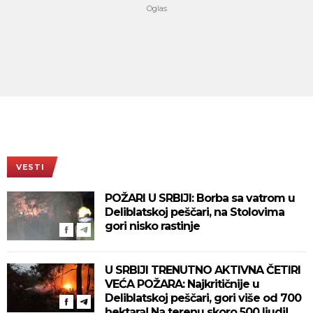
VESTI
POŽARI U SRBIJI: Borba sa vatrom u
Deliblatskoj peščari, na Stolovima
gori nisko rastinje
U SRBIJI TRENUTNO AKTIVNA ČETIRI
VEĆA POŽARA: Najkritičnije u
Deliblatskoj peščari, gori više od 700
hektara! Na terenu skoro 500 ljudi!