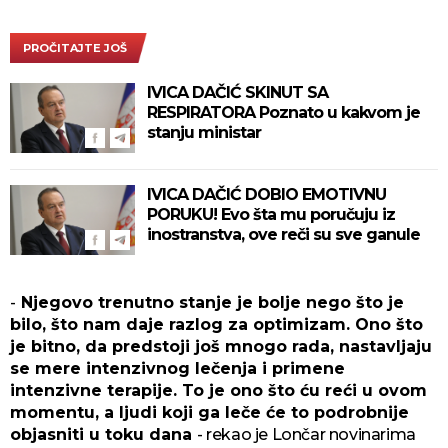
PROČITAJTE JOŠ
IVICA DAČIĆ SKINUT SA
RESPIRATORA Poznato u kakvom je
stanju ministar
IVICA DAČIĆ DOBIO EMOTIVNU
PORUKU! Evo šta mu poručuju iz
inostranstva, ove reči su sve ganule
-
Njegovo trenutno stanje je bolje nego što je
bilo, što nam daje razlog za optimizam. Ono što
je bitno, da predstoji još mnogo rada, nastavljaju
se mere intenzivnog lečenja i primene
intenzivne terapije. To je ono što ću reći u ovom
momentu, a ljudi koji ga leče će to podrobnije
objasniti u toku dana
- rekao je Lončar novinarima