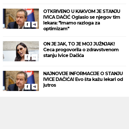
OTKRIVENO U KAKVOM JE STANJU
IVICA DAČIĆ Oglasio se njegov tim
lekara: "Imamo razloga za
optimizam"
ON JE JAK, TO JE MOJ JUŽNJAK!
Ceca progovorila o zdravstvenom
stanju Ivice Dačića
NAJNOVIJE INFORMACIJE O STANJU
IVICE DAČIĆA! Evo šta kažu lekari od
jutros