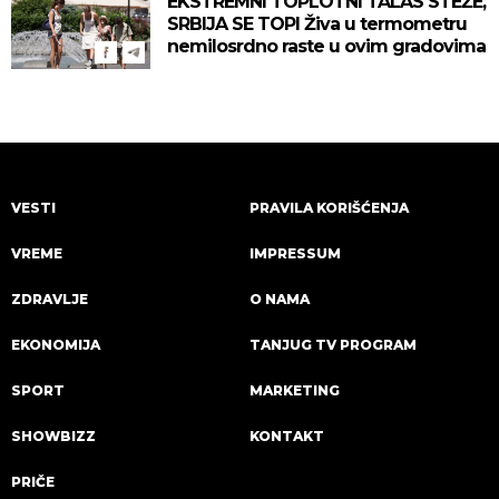
EKSTREMNI TOPLOTNI TALAS STEŽE,
SRBIJA SE TOPI Živa u termometru
nemilosrdno raste u ovim gradovima
VESTI
PRAVILA KORIŠĆENJA
VREME
IMPRESSUM
ZDRAVLJE
O NAMA
EKONOMIJA
TANJUG TV PROGRAM
SPORT
MARKETING
SHOWBIZZ
KONTAKT
PRIČE