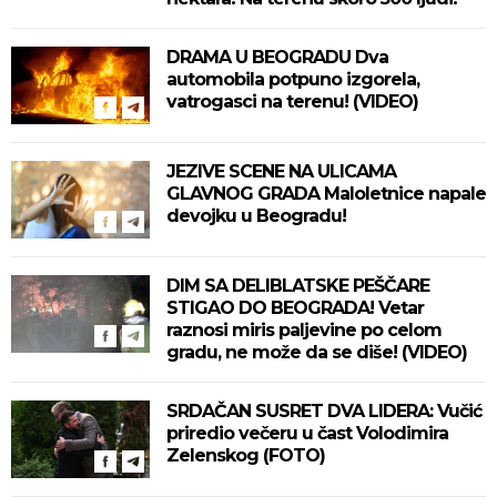
DRAMA U BEOGRADU Dva
automobila potpuno izgorela,
vatrogasci na terenu! (VIDEO)
JEZIVE SCENE NA ULICAMA
GLAVNOG GRADA Maloletnice napale
devojku u Beogradu!
DIM SA DELIBLATSKE PEŠČARE
STIGAO DO BEOGRADA! Vetar
raznosi miris paljevine po celom
gradu, ne može da se diše! (VIDEO)
SRDAČAN SUSRET DVA LIDERA: Vučić
priredio večeru u čast Volodimira
Zelenskog (FOTO)