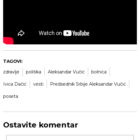
TAGOVI:
zdravlje
politika
Aleksandar Vučić
bolnica
Ivica Dačić
vesti
Predsednik Srbije Aleksandar Vučić
poseta
Ostavite komentar