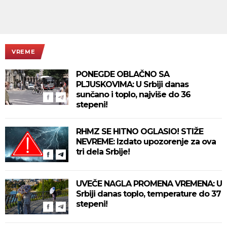
VREME
PONEGDE OBLAČNO SA
PLJUSKOVIMA: U Srbiji danas
sunčano i toplo, najviše do 36
stepeni!
RHMZ SE HITNO OGLASIO! STIŽE
NEVREME: Izdato upozorenje za ova
tri dela Srbije!
UVEČE NAGLA PROMENA VREMENA: U
Srbiji danas toplo, temperature do 37
stepeni!