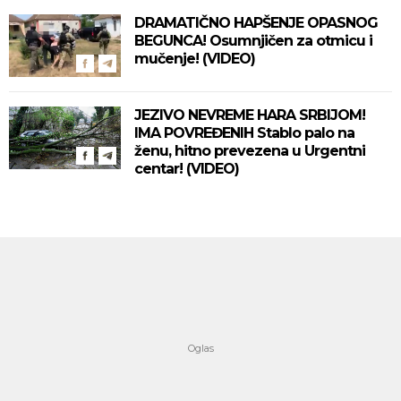
DRAMATIČNO HAPŠENJE OPASNOG
BEGUNCA! Osumnjičen za otmicu i
mučenje! (VIDEO)
JEZIVO NEVREME HARA SRBIJOM!
IMA POVREĐENIH Stablo palo na
ženu, hitno prevezena u Urgentni
centar! (VIDEO)