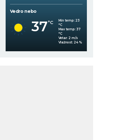
Vedro nebo
Mestimično oblačno
37
Min temp:
23
°C
°C
34
°C
Max temp:
37
°C
Vetar:
2
m/s
%
Vlažnost:
24
%