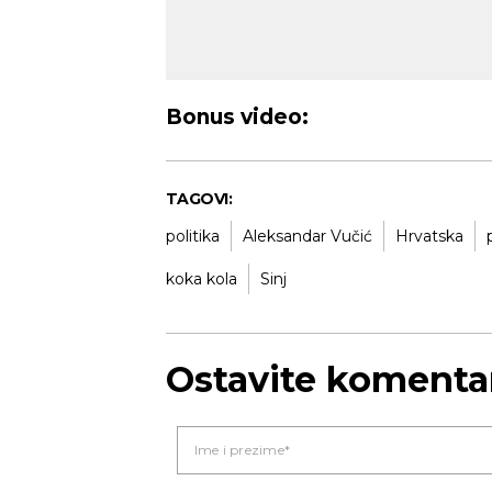
Bonus video:
TAGOVI:
politika
Aleksandar Vučić
Hrvatska
koka kola
Sinj
Ostavite komenta