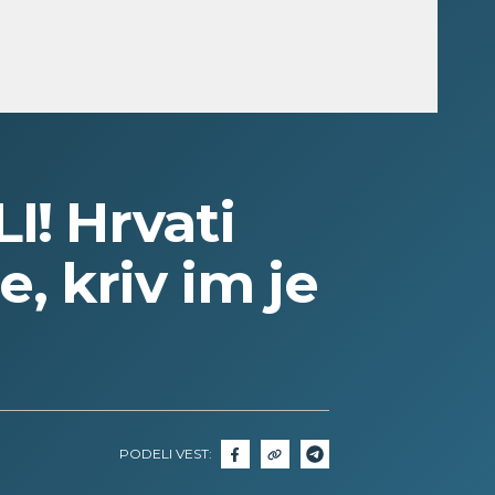
! Hrvati
, kriv im je
PODELI VEST: