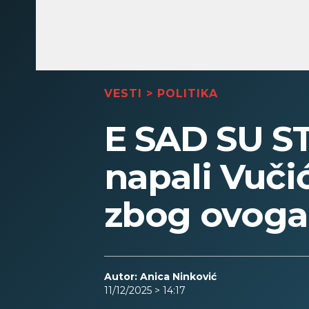
VESTI
>
POLITIKA
E SAD SU S
napali Vučić
zbog ovoga.
Autor: Anica Ninković
11/12/2025 > 14:17