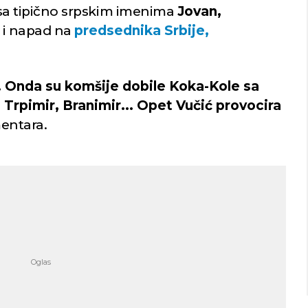
e sa tipično srpskim imenima
Jovan,
io i napad na
predsednika Srbije,
. Onda su komšije dobile Koka-Kole sa
 Trpimir, Branimir... Opet Vučić provocira
entara.