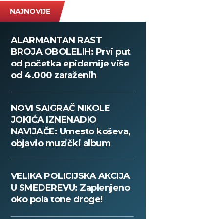
NAJNOVIJE
ALARMANTAN RAST
BROJA OBOLELIH: Prvi put
od početka epidemije više
od 4.000 zaraženih
NOVI SAIGRAČ NIKOLE
JOKIĆA IZNENADIO
NAVIJAČE: Umesto koševa,
objavio muzički album
VELIKA POLICIJSKA AKCIJA
U SMEDEREVU: Zaplenjeno
oko pola tone droge!