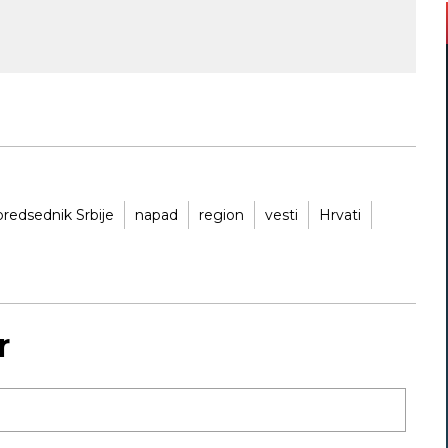
predsednik Srbije
napad
region
vesti
Hrvati
r