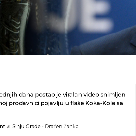
dnjih dana postao je viralan video snimljen
noj prodavnici pojavljuju flaše Koka-Kole sa
nt
♬ Sinju Grade - Dražen Žanko