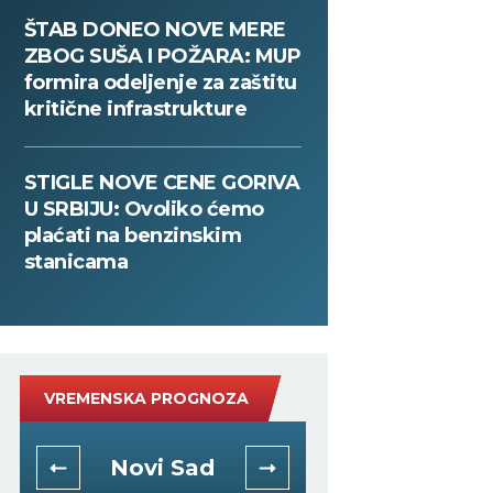
ŠTAB DONEO NOVE MERE
ZBOG SUŠA I POŽARA: MUP
formira odeljenje za zaštitu
kritične infrastrukture
STIGLE NOVE CENE GORIVA
U SRBIJU: Ovoliko ćemo
plaćati na benzinskim
stanicama
VREMENSKA PROGNOZA
Novi Sad
Niš