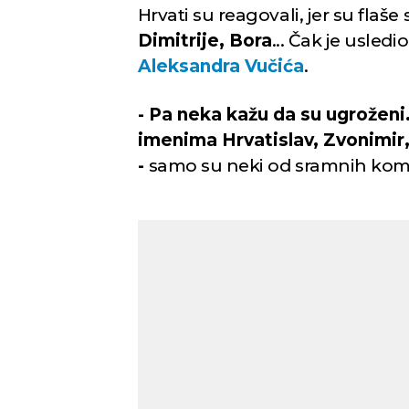
Hrvati su reagovali, jer su flaš
Dimitrije, Bora
... Čak je usled
Aleksandra Vučića
.
- Pa neka kažu da su ugroženi
imenima Hrvatislav, Zvonimir,
-
samo su neki od sramnih kom