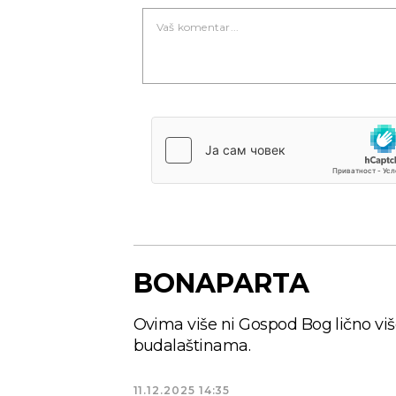
BONAPARTA
Ovima više ni Gospod Bog lično v
budalaštinama.
Novi Sad
11.12.2025
14:35