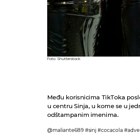
Foto: Shutterstock
Među korisnicima TikToka posle
u centru Sinja, u kome se u jed
odštampanim imenima.
@maliante689
#sinj
#cocacola
#adve