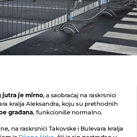
 jutra je mirno
, a saobraćaj na raskrsnici
ara kralja Aleksandra, koju su prethodnih
upe građana
, funkcioniše normalno.
e, na raskrsnici Takovske i Bulevara kralja