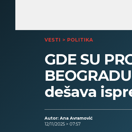
VESTI
>
POLITIKA
GDE SU PRO
BEOGRADU D
dešava ispr
Autor: Ana Avramović
12/11/2025 > 07:57