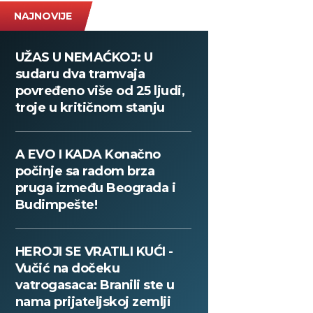
NAJNOVIJE
UŽAS U NEMAĆKOJ: U
sudaru dva tramvaja
povređeno više od 25 ljudi,
troje u kritičnom stanju
A EVO I KADA Konačno
počinje sa radom brza
pruga između Beograda i
Budimpešte!
HEROJI SE VRATILI KUĆI -
Vučić na dočeku
vatrogasaca: Branili ste u
nama prijateljskoj zemlji