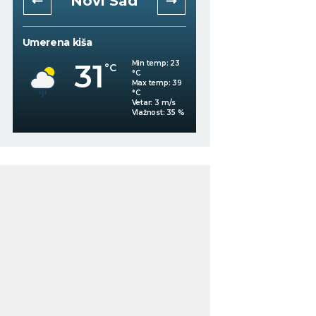
Novi Sad
Niš
Umerena kiša
Mestimično oblačno
31
Min temp:
23
°C
°C
30
°C
Max temp:
39
°C
Vetar:
3
m/s
%
Vlažnost:
35
%