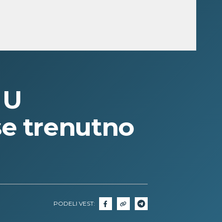
 U
e trenutno
PODELI VEST: