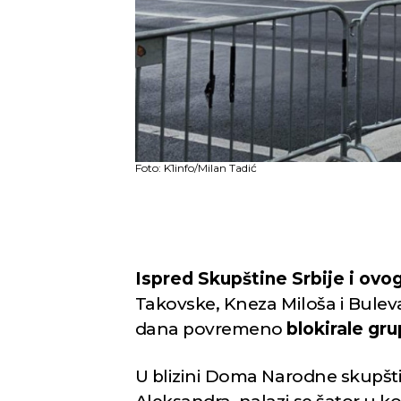
Foto: K1info/Milan Tadić
Ispred Skupštine Srbije i ovog
Takovske, Kneza Miloša i Bulev
dana povremeno
blokirale gr
U blizini Doma Narodne skupštin