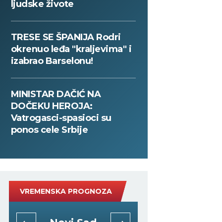
ljudske živote
TRESE SE ŠPANIJA Rodri
okrenuo leđa "kraljevima" i
izabrao Barselonu!
MINISTAR DAČIĆ NA
DOČEKU HEROJA:
Vatrogasci-spasioci su
ponos cele Srbije
VREMENSKA PROGNOZA