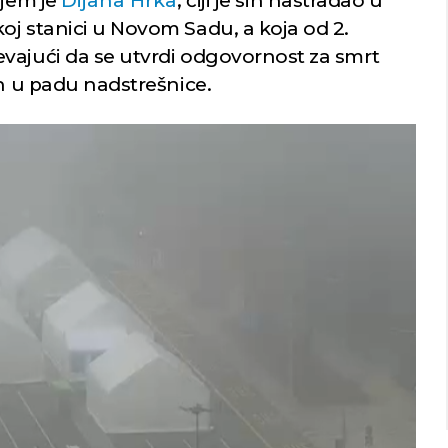
ojem je
Dijana Hrka
, čiji je sin nastradao u
oj stanici u Novom Sadu, a koja od 2.
vajući da se utvrdi odgovornost za smrt
ih u padu nadstrešnice.