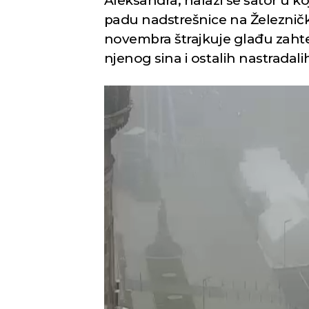
Aleksandra, nalazi se šator u k
padu nadstrešnice na Železničk
novembra štrajkuje glađu zahte
njenog sina i ostalih nastradal