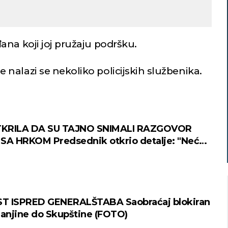
ana koji joj pružaju podršku.
nalazi se nekoliko policijskih službenika.
KRILA DA SU TAJNO SNIMALI RAZGOVOR
SA HRKOM Predsednik otkrio detalje: "Neću
i"
T ISPRED GENERALŠTABA Saobraćaj blokiran
njine do Skupštine (FOTO)