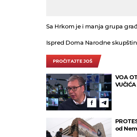
Sa Hrkom je i manja grupa građ
Ispred Doma Narodne skupštine 
PROČITAJTE JOŠ
VOA OT
VUČIĆA 
ih gonit
PROTES
od Nema