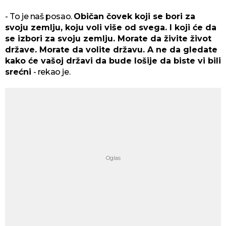
- To je naš posao.
Običan čovek koji se bori za
svoju zemlju, koju voli više od svega. I koji će da
se izbori za svoju zemlju. Morate da živite život
države. Morate da volite državu. A ne da gledate
kako će vašoj državi da bude lošije da biste vi bili
srećni
- rekao je.