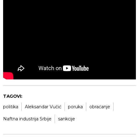
TAGOVI:
politika
Aleksandar Vučić
poruka
obraćanje
Naftna industrija Srbije
sankcije