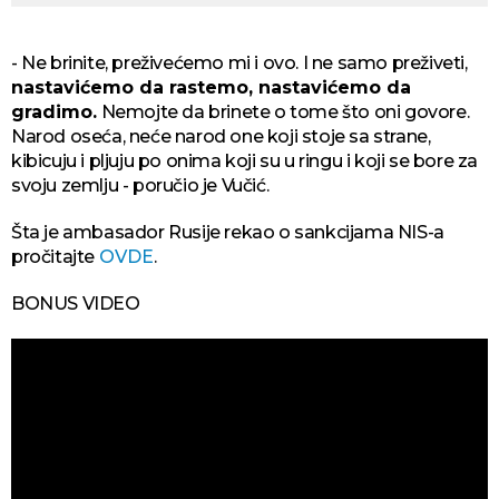
- Ne brinite, preživećemo mi i ovo. I ne samo preživeti,
nastavićemo da rastemo, nastavićemo da
gradimo.
Nemojte da brinete o tome što oni govore.
Narod oseća, neće narod one koji stoje sa strane,
kibicuju i pljuju po onima koji su u ringu i koji se bore za
svoju zemlju - poručio je Vučić.
Šta je ambasador Rusije rekao o sankcijama NIS-a
pročitajte
OVDE
.
BONUS VIDEO