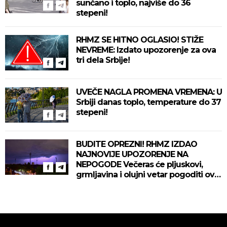
sunčano i toplo, najviše do 36
stepeni!
RHMZ SE HITNO OGLASIO! STIŽE
NEVREME: Izdato upozorenje za ova
tri dela Srbije!
UVEČE NAGLA PROMENA VREMENA: U
Srbiji danas toplo, temperature do 37
stepeni!
BUDITE OPREZNI! RHMZ IZDAO
NAJNOVIJE UPOZORENJE NA
NEPOGODE Večeras će pljuskovi,
grmljavina i olujni vetar pogoditi ove
delove zemlje!