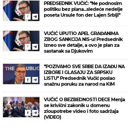
PREDSEDNIK VUČIĆ: "Ne podnosim
politiku bez plana...sledeće nedelje
poseta Ursule fon der Lajen Srbiji"
VUČIĆ UPUTIO APEL GRAĐANIMA
ZBOG SANKCIJA NIS-u! Predsednik
izneo sve detalje, a ovo je plan za
sastanak sa Djukovim
"POZIVAMO SVE SRBE DA IZAĐU NA
IZBORE I GLASAJU ZA SRPSKU
LISTU" Predsednik Vučić poslao
snažnu poruku za narod na KiM
VUČIĆ O BEZBEDNOSTI DECE Menja
se krivični zakonik u domenu
zloupotrebe video i foto sadržaja
(VIDEO)