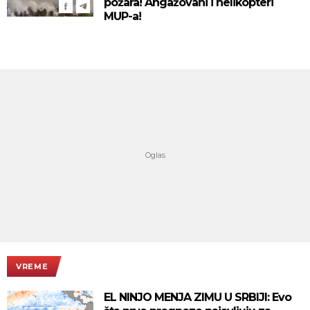
požara! Angažovani i helikopteri
MUP-a!
VREME
EL NINJO MENJA ZIMU U SRBIJI: Evo