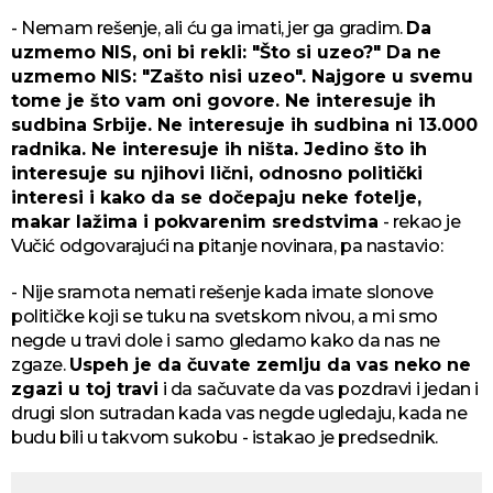
- Nemam rešenje, ali ću ga imati, jer ga gradim.
Da
uzmemo NIS, oni bi rekli: "Što si uzeo?" Da ne
uzmemo NIS: "Zašto nisi uzeo". Najgore u svemu
tome je što vam oni govore. Ne interesuje ih
sudbina Srbije. Ne interesuje ih sudbina ni 13.000
radnika. Ne interesuje ih ništa. Jedino što ih
interesuje su njihovi lični, odnosno politički
interesi i kako da se dočepaju neke fotelje,
makar lažima i pokvarenim sredstvima
- rekao je
Vučić odgovarajući na pitanje novinara, pa nastavio:
- Nije sramota nemati rešenje kada imate slonove
političke koji se tuku na svetskom nivou, a mi smo
negde u travi dole i samo gledamo kako da nas ne
zgaze.
Uspeh je da čuvate zemlju da vas neko ne
zgazi u toj travi
i da sačuvate da vas pozdravi i jedan i
drugi slon sutradan kada vas negde ugledaju, kada ne
budu bili u takvom sukobu - istakao je predsednik.