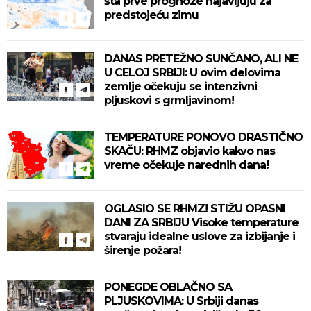
šta prve prognoze najavljuju za
predstojeću zimu
DANAS PRETEŽNO SUNČANO, ALI NE
U CELOJ SRBIJI: U ovim delovima
zemlje očekuju se intenzivni
pljuskovi s grmljavinom!
TEMPERATURE PONOVO DRASTIČNO
SKAČU: RHMZ objavio kakvo nas
vreme očekuje narednih dana!
OGLASIO SE RHMZ! STIŽU OPASNI
DANI ZA SRBIJU Visoke temperature
stvaraju idealne uslove za izbijanje i
širenje požara!
PONEGDE OBLAČNO SA
PLJUSKOVIMA: U Srbiji danas