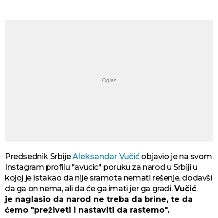
Predsednik Srbije
Aleksandar Vučić
objavio je na svom
Instagram profilu "avucic" poruku za narod u Srbiji u
kojoj je istakao da nije sramota nemati rešenje, dodavši
da ga on nema, ali da će ga imati jer ga gradi.
Vučić
je naglasio da narod ne treba da brine, te da
ćemo "preživeti i nastaviti da rastemo".