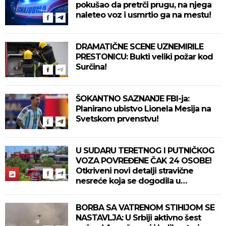
pokušao da pretrči prugu, na njega
naleteo voz i usmrtio ga na mestu!
DRAMATIČNE SCENE UZNEMIRILE
PRESTONICU: Bukti veliki požar kod
Surčina!
ŠOKANTNO SAZNANJE FBI-ja:
Planirano ubistvo Lionela Mesija na
Svetskom prvenstvu!
U SUDARU TERETNOG I PUTNIČKOG
VOZA POVREĐENE ČAK 24 OSOBE!
Otkriveni novi detalji stravične
nesreće koja se dogodila u
Bjelovaru! (FOTO)
BORBA SA VATRENOM STIHIJOM SE
NASTAVLJA: U Srbiji aktivno šest