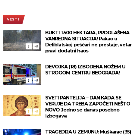
VESTI
BUKTI 1.500 HEKTARA, PROGLAŠENA
VANREDNA SITUACIJA! Pakao u
Deliblatskoj peščari ne prestaje, vetar
pravi dodatni haos
DEVOJKA (18) IZBODENA NOŽEM U
STROGOM CENTRU BEOGRADA!
SVETI PANTELIJA – DAN KADA SE
VERUJE DA TREBA ZAPOČETI NEŠTO
NOVO Jedno se danas posebno
izbegava
TRAGEDIJA U ZEMUNU: Muškarac (35)