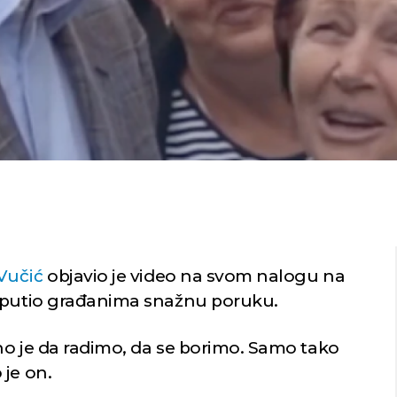
Vučić
objavio je video na svom nalogu na
 uputio građanima snažnu poruku.
no je da radimo, da se borimo. Samo tako
 je on.