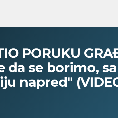
TIO PORUKU GRA
e da se borimo, s
ju napred" (VIDE