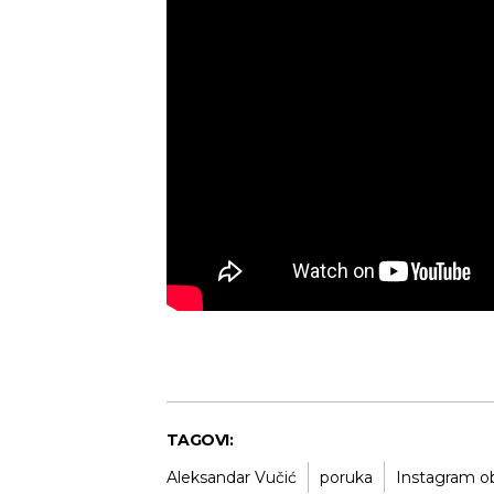
Novi Sad
Mestimično oblačno
Vedr
Min temp:
23
°C
22
°C
Max temp:
38
°C
Vetar:
0
m/s
Vlažnost:
53
%
TAGOVI:
Aleksandar Vučić
poruka
Instagram o