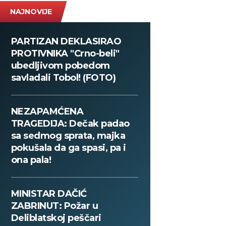
NAJNOVIJE
PARTIZAN DEKLASIRAO
PROTIVNIKA "Crno-beli"
ubedljivom pobedom
savladali Tobol! (FOTO)
NEZAPAMĆENA
TRAGEDIJA: Dečak padao
sa sedmog sprata, majka
pokušala da ga spasi, pa i
ona pala!
MINISTAR DAČIĆ
ZABRINUT: Požar u
Deliblatskoj peščari