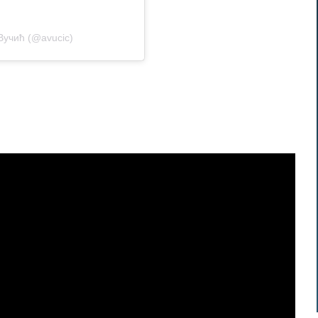
Вучић (@avucic)