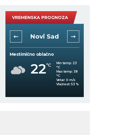
VREMENSKA PROGNOZA
Novi Sad
Niš
Mestimično oblačno
Vedro nebo
22
Min temp:
23
°C
°C
21
Max temp:
38
°C
°C
Vetar:
0
m/s
%
Vlažnost:
53
%