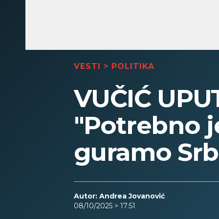
VESTI
>
POLITIKA
VUČIĆ UPU
"Potrebno j
guramo Srbi
Autor: Andrea Jovanović
08/10/2025 > 17:51