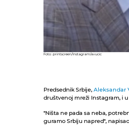
Foto: printscreen/Instagram/avucic
Predsednik Srbije,
Aleksandar 
društvenoj mreži Instagram, i
"Ništa ne pada sa neba, potreb
guramo Srbiju napred", napisao