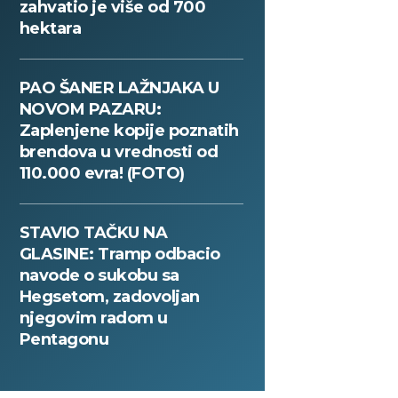
zahvatio je više od 700
hektara
PAO ŠANER LAŽNJAKA U
NOVOM PAZARU:
Zaplenjene kopije poznatih
brendova u vrednosti od
110.000 evra! (FOTO)
STAVIO TAČKU NA
GLASINE: Tramp odbacio
navode o sukobu sa
Hegsetom, zadovoljan
njegovim radom u
Pentagonu