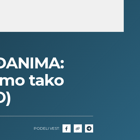
ĐANIMA:
amo tako
O)
PODELI VEST: