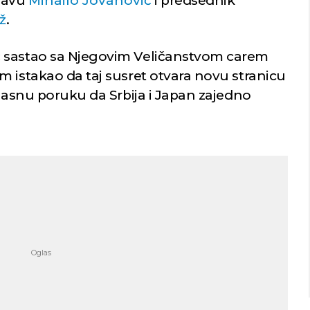
pravu
Mihailo Jovanović
i predsednik
ž
.
 sastao sa Njegovim Veličanstvom carem
m istakao da taj susret otvara novu stranicu
 jasnu poruku da Srbija i Japan zajedno