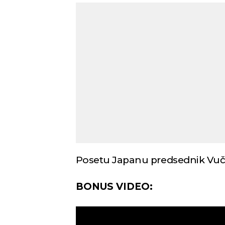
Novi Sad
Vedro nebo
Mest
33
Min temp:
23
°C
°C
Max temp:
37
°C
Vetar:
2
m/s
Vlažnost:
33
%
Posetu Japanu predsednik Vučić
BONUS VIDEO: