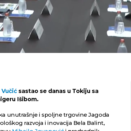
 Vučić
sastao se danas u Tokiju sa
igeru Išibom.
ka unutrašnje i spoljne trgovine Jagoda
loškog razvoja i inovacija Bela Balint,