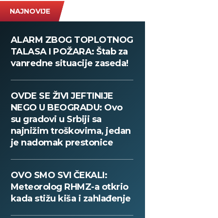
NAJNOVIJE
ALARM ZBOG TOPLOTNOG
TALASA I POŽARA: Štab za
vanredne situacije zaseda!
OVDE SE ŽIVI JEFTINIJE
NEGO U BEOGRADU: Ovo
su gradovi u Srbiji sa
najnižim troškovima, jedan
je nadomak prestonice
OVO SMO SVI ČEKALI:
Meteorolog RHMZ-a otkrio
kada stižu kiša i zahlađenje