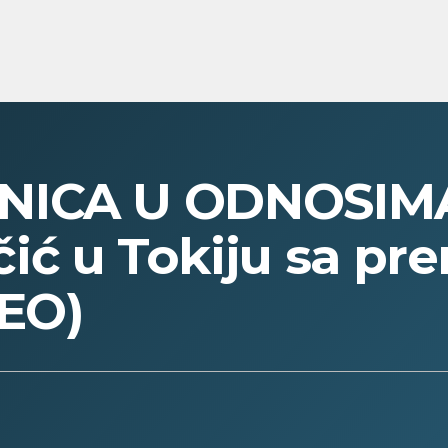
ICA U ODNOSIMA 
ić u Tokiju sa pr
DEO)