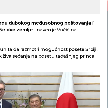
tvrdu dubokog međusobnog poštovanja i
aše dve zemlje
- naveo je Vučić na
ruhita da razmotri mogućnost posete Srbiji,
k živa sećanja na posetu tadašnjeg princa