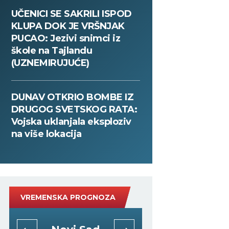
UČENICI SE SAKRILI ISPOD
KLUPA DOK JE VRŠNJAK
PUCAO: Jezivi snimci iz
škole na Tajlandu
(UZNEMIRUJUĆE)
DUNAV OTKRIO BOMBE IZ
DRUGOG SVETSKOG RATA:
Vojska uklanjala eksploziv
na više lokacija
VREMENSKA PROGNOZA