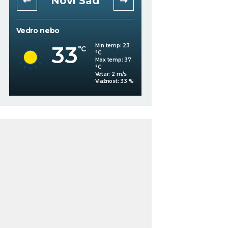
Novi Sad
Niš
Vedro nebo
Mestimično oblačno
33
Min temp:
23
°C
°C
30
°C
Max temp:
37
°C
Vetar:
2
m/s
%
Vlažnost:
33
%