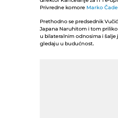
direktor Kancelarije za IT i e-u
Privredne komore
Marko Čade
Prethodno se predsednik Vučić
Japana Naruhitom i tom priliko
u bilateralnim odnosima i šalje
gledaju u budućnost.