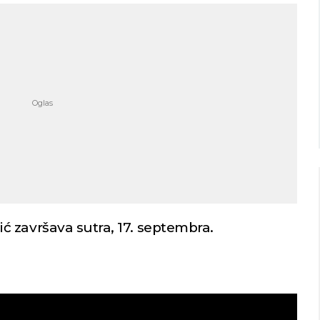
Niš
Beograd
imično oblačno
Vedro nebo
30
Min temp:
22
Min temp:
23
°C
°C
°C
30
°C
Max temp:
36
Max temp:
37
°C
°C
Vetar:
1
m/s
Vetar:
1
m/s
Vlažnost:
37
%
Vlažnost:
53
 završava sutra, 17. septembra.