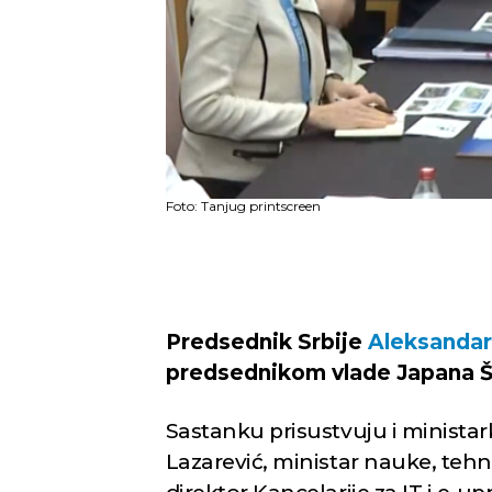
Foto: Tanjug printscreen
Predsednik Srbije
Aleksandar
predsednikom vlade Japana Š
Sastanku prisustvuju i ministar
Lazarević, ministar nauke, tehno