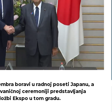
mbra boravi u radnoj poseti Japanu, a
zvaničnoj ceremoniji predstavljanja
ložbi Ekspo u tom gradu.