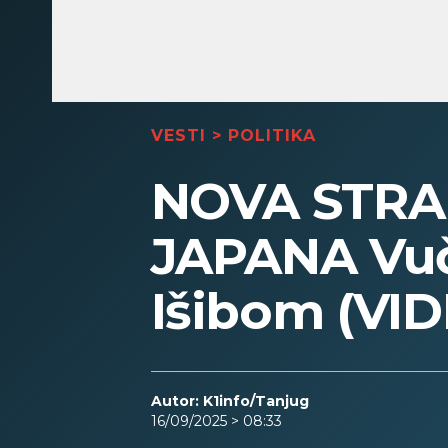
VESTI
>
POLITIKA
NOVA STRAN
JAPANA Vuč
Išibom (VI
Autor: K1info/Tanjug
16/09/2025 > 08:33