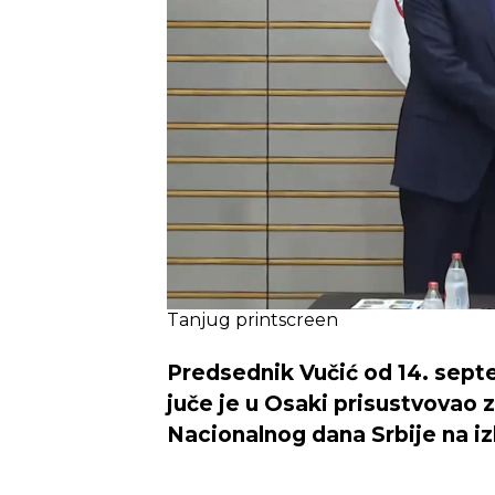
Tanjug printscreen
Predsednik Vučić od 14. septe
juče je u Osaki prisustvovao 
Nacionalnog dana Srbije na iz