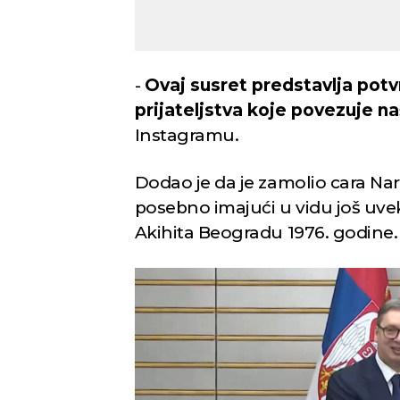
-
Ovaj susret predstavlja po
prijateljstva koje povezuje n
Instagramu.
Dodao je da je zamolio cara Na
posebno imajući u vidu još uve
Akihita Beogradu 1976. godine.