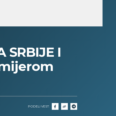
SRBIJE I
emijerom
PODELI VEST: