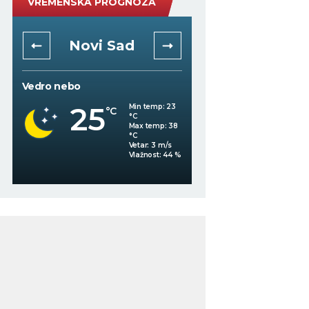
VREMENSKA PROGNOZA
Novi Sad
Niš
Vedro nebo
Mestimično oblačno
25
Min temp:
23
°C
23
°C
°C
Max temp:
38
°C
Vetar:
3
m/s
%
Vlažnost:
44
%