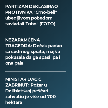
PARTIZAN DEKLASIRAO
PROTIVNIKA "Crno-beli"
ubedljivom pobedom
savladali Tobol! (FOTO)
NEZAPAMĆENA
TRAGEDIJA: Dečak padao
sa sedmog sprata, majka
pokušala da ga spasi, pa i
ona pala!
MINISTAR DAČIĆ
ZABRINUT: Požar u
Deliblatskoj peščari
zahvatio je više od 700
hektara