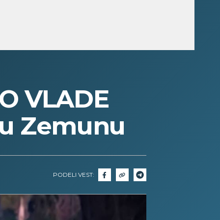
TO VLADE
e u Zemunu
PODELI VEST: