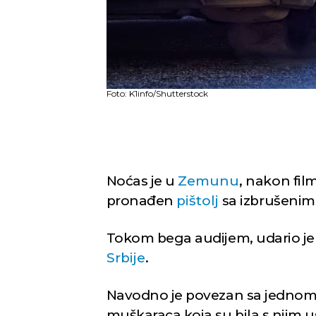
Foto: K1info/Shutterstock
Noćas je u
Zemunu
, nakon fil
pronađen
pištolj
sa izbrušenim 
Tokom bega audijem, udario je 
Srbije
.
Navodno je povezan sa jednom
muškaraca koja su bila s njim