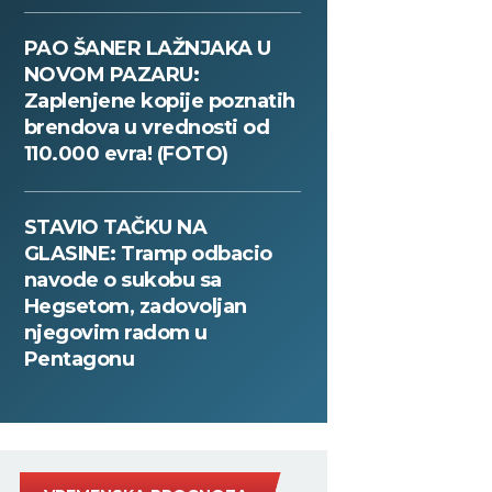
PAO ŠANER LAŽNJAKA U
NOVOM PAZARU:
Zaplenjene kopije poznatih
brendova u vrednosti od
110.000 evra! (FOTO)
STAVIO TAČKU NA
GLASINE: Tramp odbacio
navode o sukobu sa
Hegsetom, zadovoljan
njegovim radom u
Pentagonu