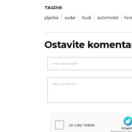
TAGOVI:
pljačka
sudar
Audi
automobil
hro
Ostavite komenta