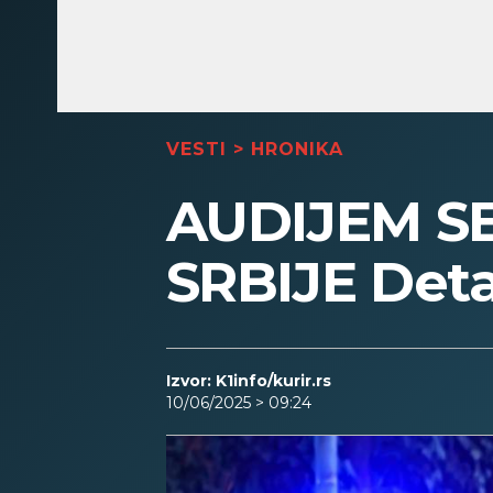
VESTI
>
HRONIKA
AUDIJEM S
SRBIJE Deta
Izvor: K1info/kurir.rs
10/06/2025 > 09:24