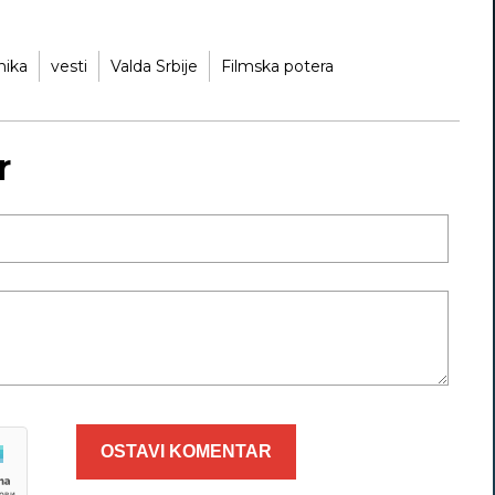
nika
vesti
Valda Srbije
Filmska potera
r
OSTAVI KOMENTAR