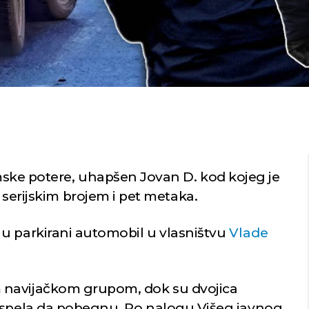
mske potere, uhapšen Jovan D. kod kojeg je
serijskim brojem i pet metaka.
u parkirani automobil u vlasništvu
Vlade
 navijačkom grupom, dok su dvojica
 uspela da pobegnu. Po nalogu Višeg javnog