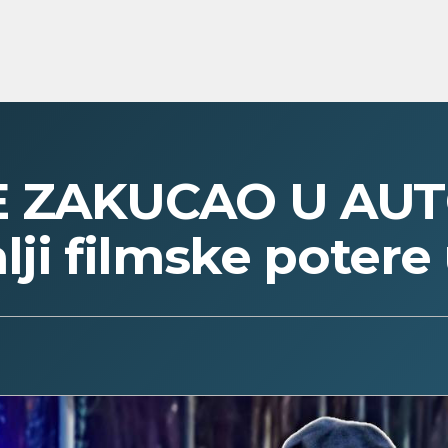
E ZAKUCAO U AU
lji filmske poter