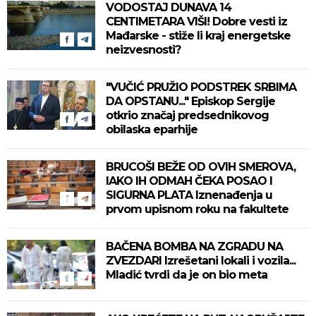
VODOSTAJ DUNAVA 14
CENTIMETARA VIŠI! Dobre vesti iz
Mađarske - stiže li kraj energetske
neizvesnosti?
"VUČIĆ PRUŽIO PODSTREK SRBIMA
DA OPSTANU..." Episkop Sergije
otkrio značaj predsednikovog
obilaska eparhije
BRUCOŠI BEŽE OD OVIH SMEROVA,
IAKO IH ODMAH ČEKA POSAO I
SIGURNA PLATA Iznenađenja u
prvom upisnom roku na fakultete
BAČENA BOMBA NA ZGRADU NA
ZVEZDARI Izrešetani lokali i vozila...
Mladić tvrdi da je on bio meta