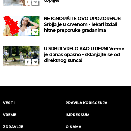
toplije!
NE IGNORIŠITE OVO UPOZORENJE!
Srbija je u crvenom - lekari izdali
hitne preporuke građanima
U SRBIJI VRELO KAO U RERNI Vreme
je danas opasno - sklanjajte se od
direktnog sunca!
VESTI
PRAVILA KORIŠĆENJA
VREME
IMPRESSUM
ZDRAVLJE
O NAMA