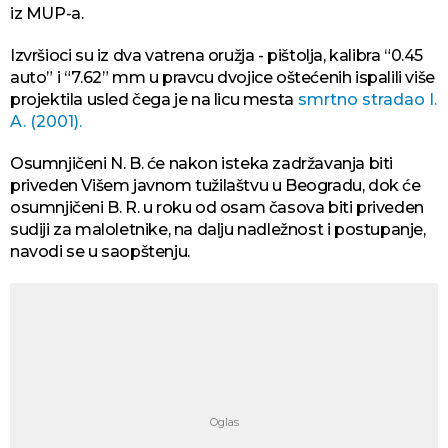
iz MUP-a.
Izvršioci su iz dva vatrena oružja - pištolja, kalibra “0.45
auto” i “7.62” mm u pravcu dvojice oštećenih ispalili više
projektila usled čega je na licu mesta
smrtno stradao I.
A. (2001).
Osumnjičeni N. B. će nakon isteka zadržavanja biti
priveden Višem javnom tužilaštvu u Beogradu, dok će
osumnjičeni B. R. u roku od osam časova biti priveden
sudiji za maloletnike, na dalju nadležnost i postupanje,
navodi se u saopštenju.