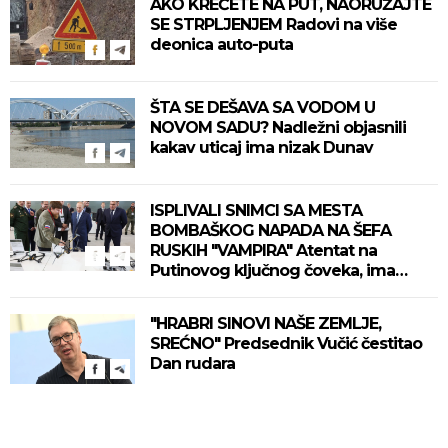
AKO KREĆETE NA PUT, NAORUŽAJTE
SE STRPLJENJEM Radovi na više
deonica auto-puta
ŠTA SE DEŠAVA SA VODOM U
NOVOM SADU? Nadležni objasnili
kakav uticaj ima nizak Dunav
ISPLIVALI SNIMCI SA MESTA
BOMBAŠKOG NAPADA NA ŠEFA
RUSKIH "VAMPIRA" Atentat na
Putinovog ključnog čoveka, ima
mrtvih (VIDEO)
"HRABRI SINOVI NAŠE ZEMLJE,
SREĆNO" Predsednik Vučić čestitao
Dan rudara