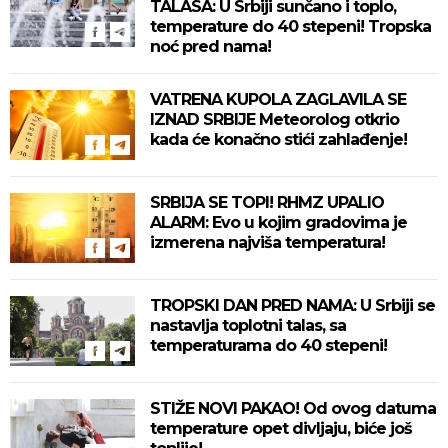
TALASA: U Srbiji sunčano i toplo,
temperature do 40 stepeni! Tropska
noć pred nama!
VATRENA KUPOLA ZAGLAVILA SE
IZNAD SRBIJE Meteorolog otkrio
kada će konačno stići zahlađenje!
SRBIJA SE TOPI! RHMZ UPALIO
ALARM: Evo u kojim gradovima je
izmerena najviša temperatura!
TROPSKI DAN PRED NAMA: U Srbiji se
nastavlja toplotni talas, sa
temperaturama do 40 stepeni!
STIŽE NOVI PAKAO! Od ovog datuma
temperature opet divljaju, biće još