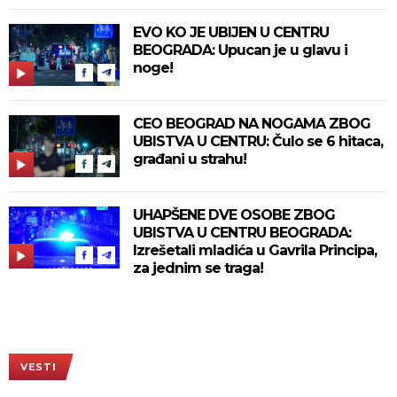
EVO KO JE UBIJEN U CENTRU
BEOGRADA: Upucan je u glavu i
noge!
CEO BEOGRAD NA NOGAMA ZBOG
UBISTVA U CENTRU: Čulo se 6 hitaca,
građani u strahu!
UHAPŠENE DVE OSOBE ZBOG
UBISTVA U CENTRU BEOGRADA:
Izrešetali mladića u Gavrila Principa,
za jednim se traga!
VESTI