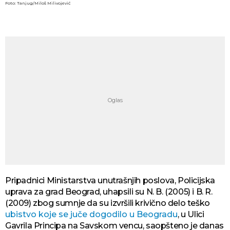
Foto: Tanjug/Miloš Milivojević
Pripadnici Ministarstva unutrašnjih poslova, Policijska
uprava za grad Beograd, uhapsili su N. B. (2005) i B. R.
(2009) zbog sumnje da su izvršili krivično delo teško
ubistvo koje se juče dogodilo u Beogradu
, u Ulici
Gavrila Principa na Savskom vencu, saopšteno je danas