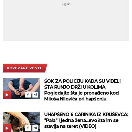
POVEZANE VESTI
ŠOK ZA POLICIJU KADA SU VIDELI
ŠTA RUNJO DRŽI U KOLIMA
Pogledajte šta je pronađeno kod
Miloša Nilovića pri hapšenju
UHAPŠENO 6 CARINIKA IZ KRUŠEVCA:
"Pala" i jedna žena...evo šta im se
stavlja na teret (VIDEO)