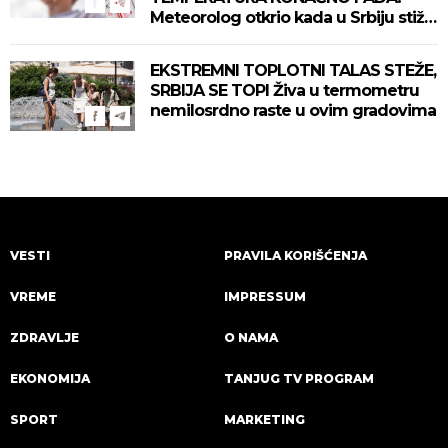
Meteorolog otkrio kada u Srbiju stiže
zahlađenje!
EKSTREMNI TOPLOTNI TALAS STEŽE,
SRBIJA SE TOPI Živa u termometru
nemilosrdno raste u ovim gradovima
VESTI
PRAVILA KORIŠĆENJA
VREME
IMPRESSUM
ZDRAVLJE
O NAMA
EKONOMIJA
TANJUG TV PROGRAM
SPORT
MARKETING