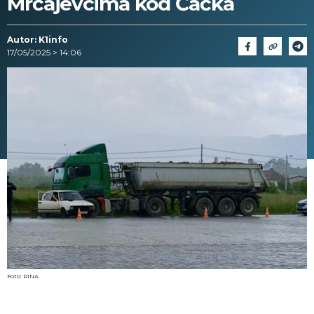
Mrčajevcima kod Čačka
Autor: K1info
17/05/2025 > 14:06
Foto: RINA