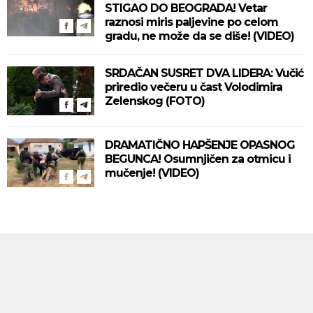
STIGAO DO BEOGRADA! Vetar
raznosi miris paljevine po celom
gradu, ne može da se diše! (VIDEO)
SRDAČAN SUSRET DVA LIDERA: Vučić
priredio večeru u čast Volodimira
Zelenskog (FOTO)
DRAMATIČNO HAPŠENJE OPASNOG
BEGUNCA! Osumnjičen za otmicu i
mučenje! (VIDEO)