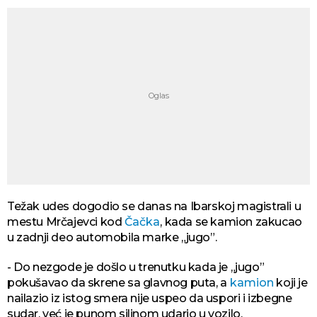
Težak udes dogodio se danas na Ibarskoj magistrali u
mestu Mrčajevci kod
Čačka
, kada se kamion zakucao
u zadnji deo automobila marke „jugo”.
- Do nezgode je došlo u trenutku kada je „jugo”
pokušavao da skrene sa glavnog puta, a
kamion
koji je
nailazio iz istog smera nije uspeo da uspori i izbegne
sudar, već je punom silinom udario u vozilo.