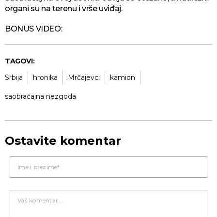
organi su na terenu i vrše uviđaj.
BONUS VIDEO:
TAGOVI:
Srbija
hronika
Mrčajevci
kamion
saobraćajna nezgoda
Ostavite komentar