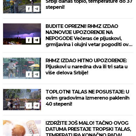
Srbiji danas toplo, temperature do 37
stepeni!
BUDITE OPREZNI! RHMZ IZDAO
NAJNOVIJE UPOZORENJE NA
NEPOGODE Večeras će pljuskovi,
grmljavina i olujni vetar pogoditi ove
delove zemlje!
RHMZ IZDAO HITNO UPOZORENJE:
Pljuskovi u naredna dva ili tri sata u
više delova Srbije!
TOPLOTNI TALAS NE POSUSTAJE: U
ovim gradovima izmereno paklenih
40 stepeni!
IZDRŽITE JOŠ MALO! TAČNO OVOG
DATUMA PRESTAJE TROPSKI TALAS,
TEMPERATURA KONAČNO PADA!