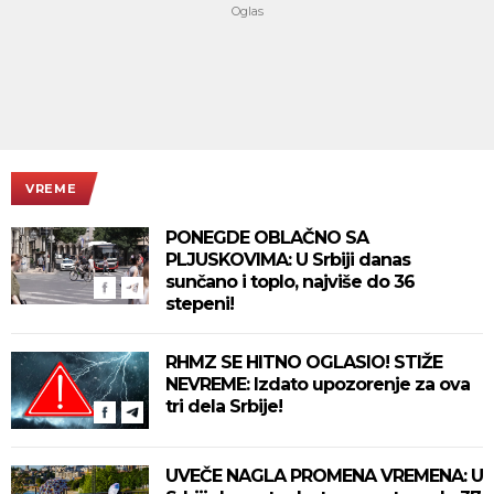
VREME
PONEGDE OBLAČNO SA
PLJUSKOVIMA: U Srbiji danas
sunčano i toplo, najviše do 36
stepeni!
RHMZ SE HITNO OGLASIO! STIŽE
NEVREME: Izdato upozorenje za ova
tri dela Srbije!
UVEČE NAGLA PROMENA VREMENA: U