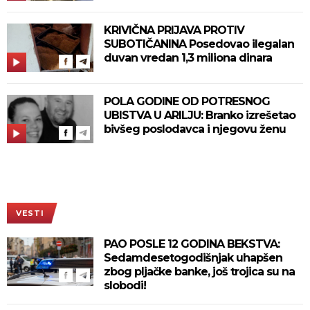
KRIVIČNA PRIJAVA PROTIV
SUBOTIČANINA Posedovao ilegalan
duvan vredan 1,3 miliona dinara
POLA GODINE OD POTRESNOG
UBISTVA U ARILJU: Branko izrešetao
bivšeg poslodavca i njegovu ženu
VESTI
PAO POSLE 12 GODINA BEKSTVA:
Sedamdesetogodišnjak uhapšen
zbog pljačke banke, još trojica su na
slobodi!