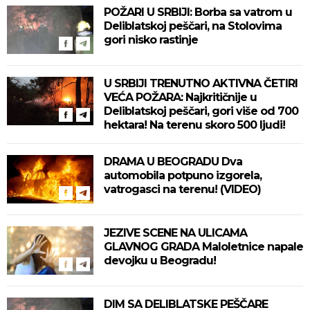
POŽARI U SRBIJI: Borba sa vatrom u
Deliblatskoj peščari, na Stolovima
gori nisko rastinje
U SRBIJI TRENUTNO AKTIVNA ČETIRI
VEĆA POŽARA: Najkritičnije u
Deliblatskoj peščari, gori više od 700
hektara! Na terenu skoro 500 ljudi!
DRAMA U BEOGRADU Dva
automobila potpuno izgorela,
vatrogasci na terenu! (VIDEO)
JEZIVE SCENE NA ULICAMA
GLAVNOG GRADA Maloletnice napale
devojku u Beogradu!
DIM SA DELIBLATSKE PEŠČARE