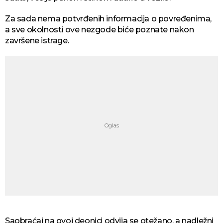
Za sada nema potvrđenih informacija o povređenima,
a sve okolnosti ove nezgode biće poznate nakon
završene istrage.
Saobraćaj na ovoj deonici odvija se otežano, a nadležni