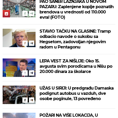
PAO ŠANER LAŽNJAKA U NOVOM
PAZARU: Zaplenjene kopije poznatih
brendova u vrednosti od 110.000
evra! (FOTO)
STAVIO TAČKU NA GLASINE: Tramp
odbacio navode o sukobu sa
Hegsetom, zadovoljan njegovim
radom u Pentagonu
LEPA VEST ZA NIŠLIJE: Oko 15.
avgusta svim porodicama u Nišu po
20.000 dinara za školarce
UŽAS U SIRIJI: U predgrađu Damaska
podignut autobus u vazduh, dve
osobe poginule, 13 povređeno
POŽARI NA VIŠE LOKACIJA, U