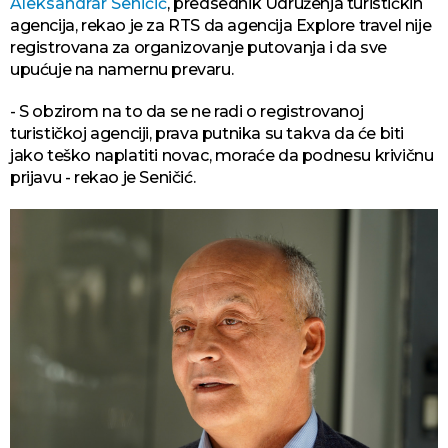
Aleksandrar Seničić
, predsednik Udruženja turističkih
agencija, rekao je za RTS da agencija Explore travel nije
registrovana za organizovanje putovanja i da sve
upućuje na namernu prevaru.
- S obzirom na to da se ne radi o registrovanoj
turističkoj agenciji, prava putnika su takva da će biti
jako teško naplatiti novac, moraće da podnesu krivičnu
prijavu - rekao je Seničić.