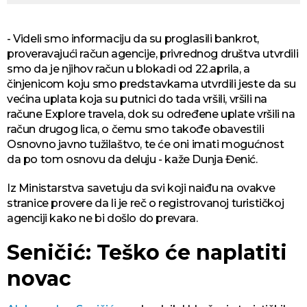
- Videli smo informaciju da su proglasili bankrot,
proveravajući račun agencije, privrednog društva utvrdili
smo da je njihov račun u blokadi od 22.aprila, a
činjenicom koju smo predstavkama utvrdili jeste da su
većina uplata koja su putnici do tada vršili, vršili na
račune Explore travela, dok su određene uplate vršili na
račun drugog lica, o čemu smo takođe obavestili
Osnovno javno tužilaštvo, te će oni imati mogućnost
da po tom osnovu da deluju - kaže Dunja Đenić.
Iz Ministarstva savetuju da svi koji naiđu na ovakve
stranice provere da li je reč o registrovanoj turističkoj
agenciji kako ne bi došlo do prevara.
Seničić: Teško će naplatiti
novac