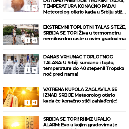
DATUMA PRESTAJE TROPSKI TALAS,
TEMPERATURA KONAČNO PADA!
Meteorolog otkrio kada u Srbiju stiže
zahlađenje!
EKSTREMNI TOPLOTNI TALAS STEŽE,
SRBIJA SE TOPI Živa u termometru
nemilosrdno raste u ovim gradovima
DANAS VRHUNAC TOPLOTNOG
TALASA: U Srbiji sunčano i toplo,
temperature do 40 stepeni! Tropska
noć pred nama!
VATRENA KUPOLA ZAGLAVILA SE
IZNAD SRBIJE Meteorolog otkrio
kada će konačno stići zahlađenje!
SRBIJA SE TOPI! RHMZ UPALIO
ALARM: Evo u kojim gradovima je