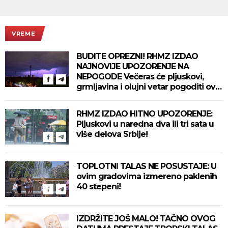
VREME
BUDITE OPREZNI! RHMZ IZDAO
NAJNOVIJE UPOZORENJE NA
NEPOGODE Večeras će pljuskovi,
grmljavina i olujni vetar pogoditi ove
delove zemlje!
RHMZ IZDAO HITNO UPOZORENJE:
Pljuskovi u naredna dva ili tri sata u
više delova Srbije!
TOPLOTNI TALAS NE POSUSTAJE: U
ovim gradovima izmereno paklenih
40 stepeni!
IZDRŽITE JOŠ MALO! TAČNO OVOG