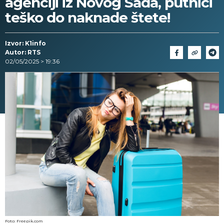
agenciji iz Novog Sada, putnici
teško do naknade štete!
Izvor: K1info
Autor: RTS
02/05/2025 > 19:36
Foto: Freepik.com