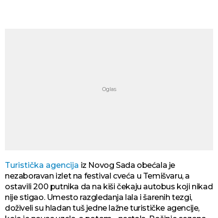
Turistička agencija
iz Novog Sada obećala je
nezaboravan izlet na festival cveća u Temišvaru, a
ostavili 200 putnika da na kiši čekaju autobus koji nikad
nije stigao. Umesto razgledanja lala i šarenih tezgi,
doživeli su hladan tuš jedne lažne turističke agencije,