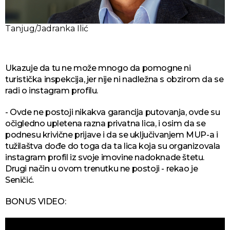
Tanjug/Jadranka Ilić
Ukazuje da tu ne može mnogo da pomogne ni
turistička inspekcija, jer nije ni nadležna s obzirom da se
radi o instagram profilu.
- Ovde ne postoji nikakva garancija putovanja, ovde su
očigledno upletena razna privatna lica, i osim da se
podnesu krivične prijave i da se uključivanjem MUP-a i
tužilaštva dođe do toga da ta lica koja su organizovala
instagram profil iz svoje imovine nadoknade štetu.
Drugi način u ovom trenutku ne postoji - rekao je
Seničić.
BONUS VIDEO: