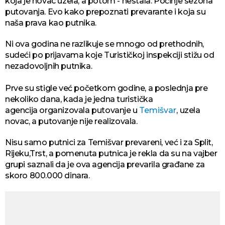
koja je novac uzela, a potom - nestala. Počinje sezona
putovanja. Evo kako prepoznati prevarante i koja su
naša prava kao putnika.
Ni ova godina ne razlikuje se mnogo od prethodnih,
sudeći po prijavama koje Turističkoj inspekciji stižu od
nezadovoljnih putnika.
Prve su stigle već početkom godine, a poslednja pre
nekoliko dana, kada je jedna turistička
agencija organizovala putovanje u
Temišvar
, uzela
novac, a putovanje nije realizovala.
Nisu samo putnici za Temišvar prevareni, već i za Split,
Rijeku,Trst, a pomenuta putnica je rekla da su na vajber
grupi saznali da je ova agencija prevarila građane za
skoro 800.000 dinara.