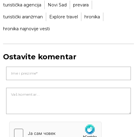
turistička agencija
Novi Sad
prevara
turistički aranžman
Explore travel
hronika
hronika najnovije vesti
Ostavite komentar