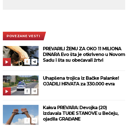
POVEZANE VESTI
PREVARILI ŽENU ZA OKO 11 MILIONA
DINARA Evo šta je otkriveno u Novom
Sadu i šta su obećavali žrtvi
Uhapšena trojica iz Bačke Palanke!
OJADILI HRVATA za 330.000 evra
Kakva PREVARA: Devojka (20)
izdavala TUĐE STANOVE u Bečeju,
ojadila GRAĐANE