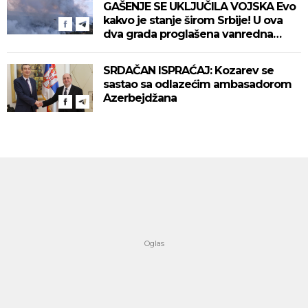
GAŠENJE SE UKLJUČILA VOJSKA Evo
kakvo je stanje širom Srbije! U ova
dva grada proglašena vanredna
situacija! (VIDEO)
SRDAČAN ISPRAĆAJ: Kozarev se
sastao sa odlazećim ambasadorom
Azerbejdžana