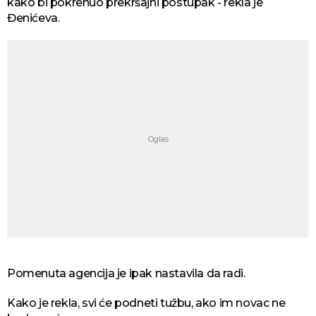
kako bi pokrenuo prekršajni postupak - rekla je
Đenićeva.
Pomenuta agencija je ipak nastavila da radi.
Kako je rekla, svi će podneti tužbu, ako im novac ne