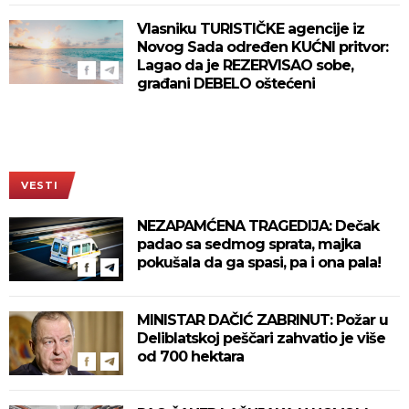
Vlasniku TURISTIČKE agencije iz
Novog Sada određen KUĆNI pritvor:
Lagao da je REZERVISAO sobe,
građani DEBELO oštećeni
VESTI
NEZAPAMĆENA TRAGEDIJA: Dečak
padao sa sedmog sprata, majka
pokušala da ga spasi, pa i ona pala!
MINISTAR DAČIĆ ZABRINUT: Požar u
Deliblatskoj peščari zahvatio je više
od 700 hektara