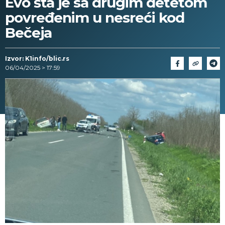
Evo šta je sa drugim detetom
povređenim u nesreći kod
Bečeja
Izvor: K1info/blic.rs
06/04/2025 > 17:59