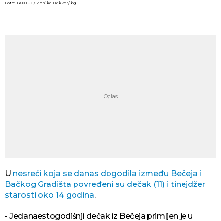
Foto: TANJUG/ Monika Hekker/ bg
U
nesreći koja se danas dogodila između Bečeja i
Bačkog Gradišta povređeni su dečak (11) i tinejdžer
starosti oko 14 godina
.
- Jedanaestogodišnji dečak iz Bečeja primljen je u