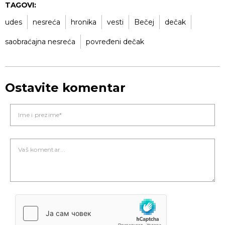
TAGOVI:
udes
nesreća
hronika
vesti
Bečej
dečak
saobraćajna nesreća
povređeni dečak
Ostavite komentar