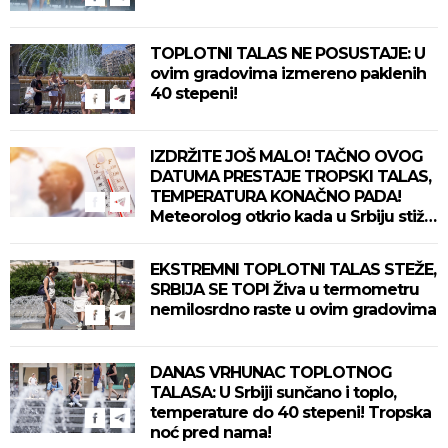
TOPLOTNI TALAS NE POSUSTAJE: U
ovim gradovima izmereno paklenih
40 stepeni!
IZDRŽITE JOŠ MALO! TAČNO OVOG
DATUMA PRESTAJE TROPSKI TALAS,
TEMPERATURA KONAČNO PADA!
Meteorolog otkrio kada u Srbiju stiže
zahlađenje!
EKSTREMNI TOPLOTNI TALAS STEŽE,
SRBIJA SE TOPI Živa u termometru
nemilosrdno raste u ovim gradovima
DANAS VRHUNAC TOPLOTNOG
TALASA: U Srbiji sunčano i toplo,
temperature do 40 stepeni! Tropska
noć pred nama!