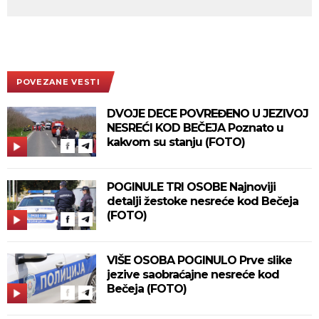
POVEZANE VESTI
DVOJE DECE POVREĐENO U JEZIVOJ
NESREĆI KOD BEČEJA Poznato u
kakvom su stanju (FOTO)
POGINULE TRI OSOBE Najnoviji
detalji žestoke nesreće kod Bečeja
(FOTO)
VIŠE OSOBA POGINULO Prve slike
jezive saobraćajne nesreće kod
Bečeja (FOTO)