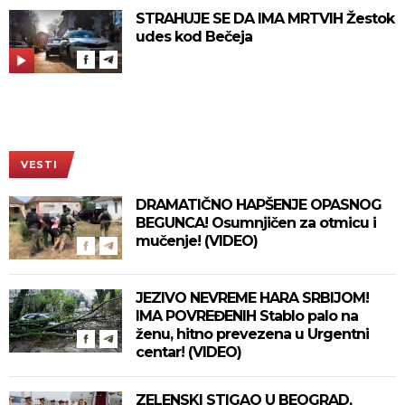
STRAHUJE SE DA IMA MRTVIH Žestok
udes kod Bečeja
VESTI
DRAMATIČNO HAPŠENJE OPASNOG
BEGUNCA! Osumnjičen za otmicu i
mučenje! (VIDEO)
JEZIVO NEVREME HARA SRBIJOM!
IMA POVREĐENIH Stablo palo na
ženu, hitno prevezena u Urgentni
centar! (VIDEO)
ZELENSKI STIGAO U BEOGRAD,