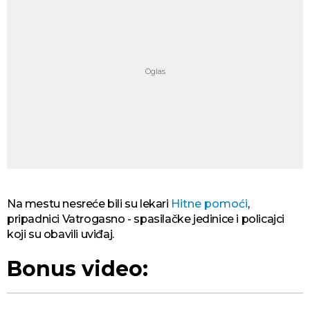
Na mestu nesreće bili su lekari
Hitne pomoći
,
pripadnici Vatrogasno - spasilačke jedinice i policajci
koji su obavili uviđaj.
Bonus video: