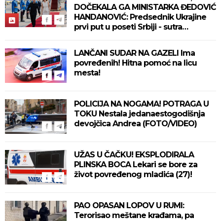
DOČEKALA GA MINISTARKA ĐEDOVIĆ
HANDANOVIĆ: Predsednik Ukrajine
prvi put u poseti Srbiji - sutra
sastanak sa Vučićem! (FOTO/VIDEO)
LANČANI SUDAR NA GAZELI Ima
povređenih! Hitna pomoć na licu
mesta!
POLICIJA NA NOGAMA! POTRAGA U
TOKU Nestala jedanaestogodišnja
devojčica Andrea (FOTO/VIDEO)
UŽAS U ČAČKU! EKSPLODIRALA
PLINSKA BOCA Lekari se bore za
život povređenog mladića (27)!
PAO OPASAN LOPOV U RUMI:
Terorisao meštane krađama, pa