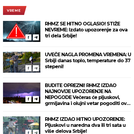
VREME
RHMZ SE HITNO OGLASIO! STIŽE
NEVREME: Izdato upozorenje za ova
tri dela Srbije!
UVEČE NAGLA PROMENA VREMENA: U
Srbiji danas toplo, temperature do 37
stepeni!
BUDITE OPREZNI! RHMZ IZDAO
NAJNOVIJE UPOZORENJE NA
NEPOGODE Večeras će pljuskovi,
grmljavina i olujni vetar pogoditi ove
delove zemlje!
RHMZ IZDAO HITNO UPOZORENJE:
Pljuskovi u naredna dva ili tri sata u
više delova Srbije!