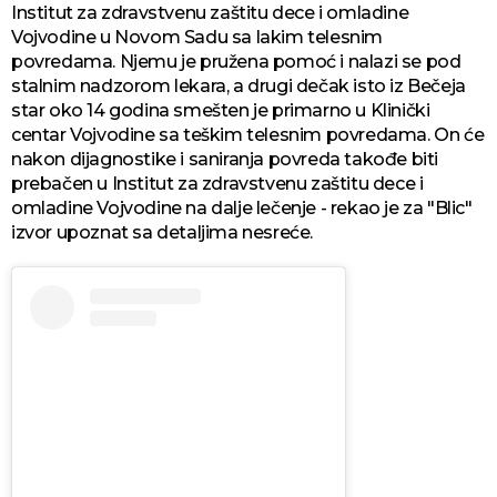
Institut za zdravstvenu zaštitu dece i omladine
Vojvodine u Novom Sadu sa lakim telesnim
povredama. Njemu je pružena pomoć i nalazi se pod
stalnim nadzorom lekara, a drugi dečak isto iz Bečeja
star oko 14 godina smešten je primarno u Klinički
centar Vojvodine sa teškim telesnim povredama. On će
nakon dijagnostike i saniranja povreda takođe biti
prebačen u Institut za zdravstvenu zaštitu dece i
omladine Vojvodine na dalje lečenje - rekao je za "Blic"
izvor upoznat sa detaljima nesreće.