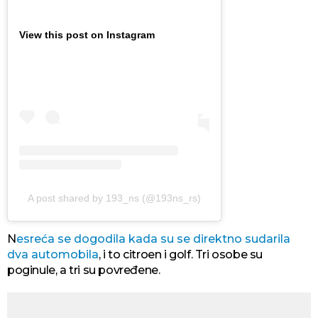
View this post on Instagram
A post shared by 193_ns (@193ns_rs)
N
esreća se dogodila kada su se direktno sudarila
dva automobila
, i to citroen i golf. Tri osobe su
poginule, a tri su povređene.