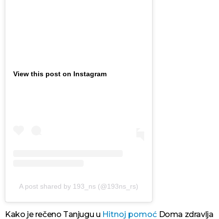
View this post on Instagram
A post shared by 193_ns (@193ns_rs)
Kako je rečeno Tanjugu u
Hitnoj pomoć
Doma zdravlja