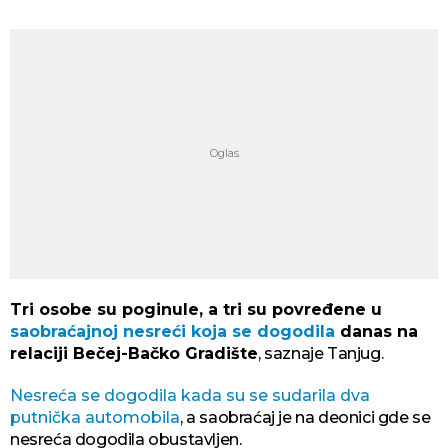
Tri osobe su poginule, a tri su povređene u
saobraćajnoj nesreći koja se dogodila
danas na
relaciji Bečej-Bačko Gradište
, saznaje Tanjug.
Nesreća se dogodila kada su se sudarila dva
putnička automobila
, a saobraćaj je na deonici gde se
nesreća dogodila obustavljen.