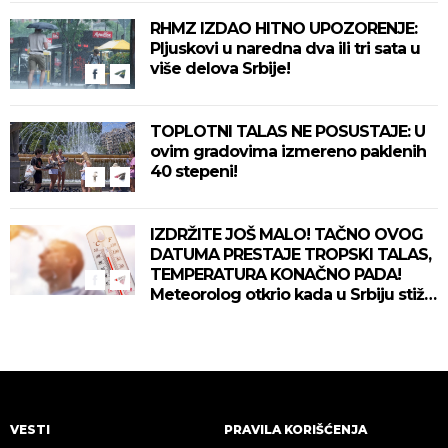
RHMZ IZDAO HITNO UPOZORENJE:
Pljuskovi u naredna dva ili tri sata u
više delova Srbije!
TOPLOTNI TALAS NE POSUSTAJE: U
ovim gradovima izmereno paklenih
40 stepeni!
IZDRŽITE JOŠ MALO! TAČNO OVOG
DATUMA PRESTAJE TROPSKI TALAS,
TEMPERATURA KONAČNO PADA!
Meteorolog otkrio kada u Srbiju stiže
zahlađenje!
VESTI
PRAVILA KORIŠĆENJA