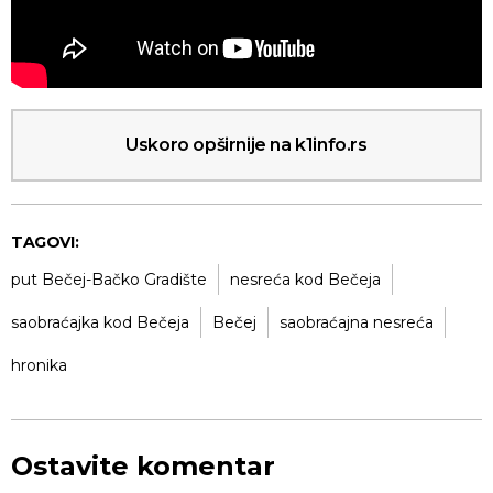
Uskoro opširnije na k1info.rs
TAGOVI:
put Bečej-Bačko Gradište
nesreća kod Bečeja
saobraćajka kod Bečeja
Bečej
saobraćajna nesreća
hronika
Ostavite komentar