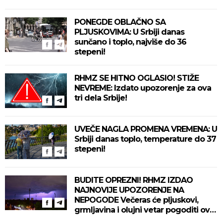
PONEGDE OBLAČNO SA
PLJUSKOVIMA: U Srbiji danas
sunčano i toplo, najviše do 36
stepeni!
RHMZ SE HITNO OGLASIO! STIŽE
NEVREME: Izdato upozorenje za ova
tri dela Srbije!
UVEČE NAGLA PROMENA VREMENA: U
Srbiji danas toplo, temperature do 37
stepeni!
BUDITE OPREZNI! RHMZ IZDAO
NAJNOVIJE UPOZORENJE NA
NEPOGODE Večeras će pljuskovi,
grmljavina i olujni vetar pogoditi ove
delove zemlje!