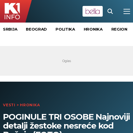
SRBIJA
BEOGRAD
POLITIKA
HRONIKA
REGION
VESTI
>
HRONIKA
POGINULE TRI OSOBE Najnoviji
detalji žestoke nesreće kod