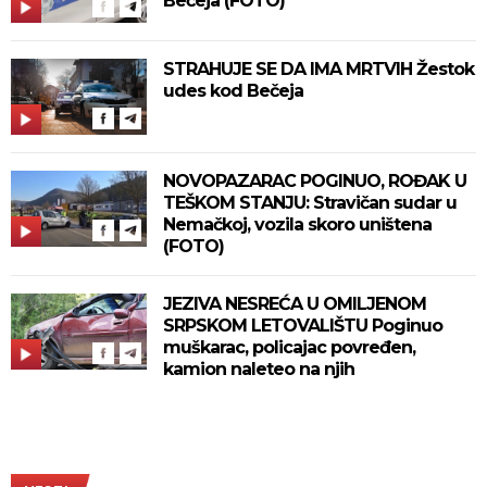
Bečeja (FOTO)
STRAHUJE SE DA IMA MRTVIH Žestok
udes kod Bečeja
NOVOPAZARAC POGINUO, ROĐAK U
TEŠKOM STANJU: Stravičan sudar u
Nemačkoj, vozila skoro uništena
(FOTO)
JEZIVA NESREĆA U OMILJENOM
SRPSKOM LETOVALIŠTU Poginuo
muškarac, policajac povređen,
kamion naleteo na njih