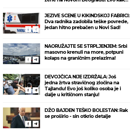
se ubica branio!
JEZIVE SCENE U KIKINDSKOJ FABRICI:
Dva radnika zadobila teške povrede,
jedan hitno prebačen u Novi Sad!
NAORUŽAJTE SE STRPLJENJEM: Srbi
masovno krenuli na more, potpuni
kolaps na graničnim prelazima!
DEVOJČICA NIJE IZDRŽALA: Još
jedna žrtva stravičnog zločina na
Tajlandu! Evo još koliko osoba je i
dalje u kritičnom stanju!
DŽO BAJDEN TEŠKO BOLESTAN: Rak
se proširio - sin otkrio detalje