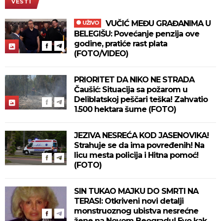
VESTI
VUČIĆ MEĐU GRAĐANIMA U
UŽIVO
BELEGIŠU: Povećanje penzija ove
godine, pratiće rast plata
(FOTO/VIDEO)
PRIORITET DA NIKO NE STRADA
Čaušić: Situacija sa požarom u
Deliblatskoj peščari teška! Zahvatio
1.500 hektara šume (FOTO)
JEZIVA NESREĆA KOD JASENOVIKA!
Strahuje se da ima povređenih! Na
licu mesta policija i Hitna pomoć!
(FOTO)
SIN TUKAO MAJKU DO SMRTI NA
TERASI: Otkriveni novi detalji
monstruoznog ubistva nesrećne
žene na Novom Beogradu! Evo kako