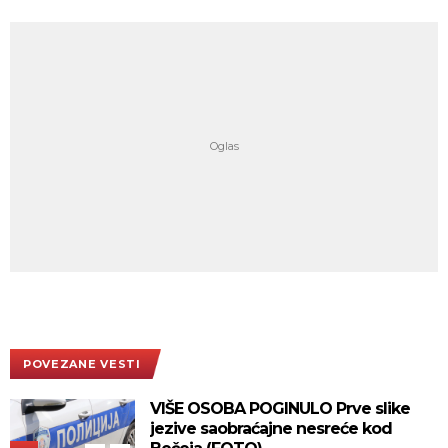
POVEZANE VESTI
VIŠE OSOBA POGINULO Prve slike
jezive saobraćajne nesreće kod