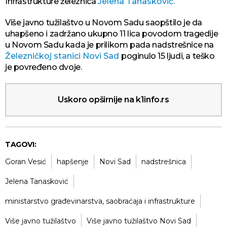
Infrastrukture železnica
Jelena Tanasković.
Više javno tužilaštvo u Novom Sadu saopštilo je da
uhapšeno i zadržano ukupno 11 lica povodom tragedije
u Novom Sadu kada je prilikom pada nadstrešnice na
Železničkoj stanici Novi Sad
poginulo 15 ljudi, a teško
je povređeno dvoje.
Uskoro opširnije na k1info.rs
TAGOVI:
Goran Vesić
hapšenje
Novi Sad
nadstrešnica
Jelena Tanasković
ministarstvo građevinarstva, saobraćaja i infrastrukture
Više javno tužilaštvo
Više javno tužilaštvo Novi Sad