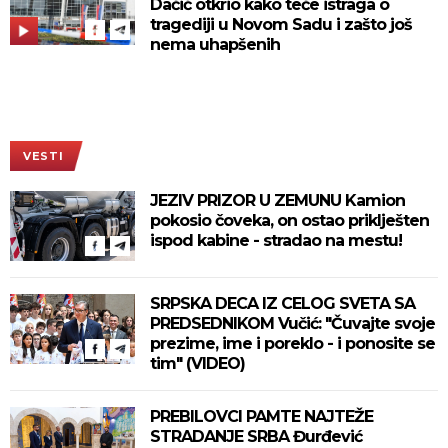
Dačić otkrio kako teče istraga o
tragediji u Novom Sadu i zašto još
nema uhapšenih
VESTI
JEZIV PRIZOR U ZEMUNU Kamion
pokosio čoveka, on ostao priklješten
ispod kabine - stradao na mestu!
SRPSKA DECA IZ CELOG SVETA SA
PREDSEDNIKOM Vučić: "Čuvajte svoje
prezime, ime i poreklo - i ponosite se
tim" (VIDEO)
PREBILOVCI PAMTE NAJTEŽE
STRADANJE SRBA Đurđević