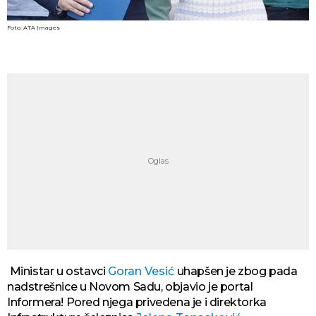
Foto: ATA Images
Ministar u ostavci
Goran Vesić
uhapšen je zbog pada
nadstrešnice u Novom Sadu, objavio je portal
Informera! Pored njega privedena je i direktorka