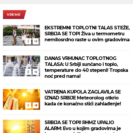
VREME
EKSTREMNI TOPLOTNI TALAS STEŽE,
SRBIJA SE TOPI Živa u termometru
nemilosrdno raste u ovim gradovima
DANAS VRHUNAC TOPLOTNOG
TALASA: U Srbiji sunčano i toplo,
temperature do 40 stepeni! Tropska
noć pred nama!
VATRENA KUPOLA ZAGLAVILA SE
IZNAD SRBIJE Meteorolog otkrio
kada će konačno stići zahlađenje!
SRBIJA SE TOPI! RHMZ UPALIO
ALARM: Evo u kojim gradovima je