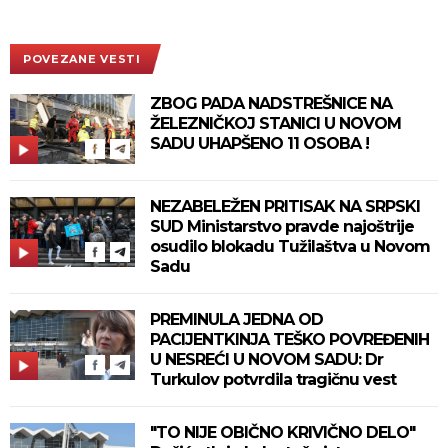
POVEZANE VESTI
ZBOG PADA NADSTREŠNICE NA
ŽELEZNIČKOJ STANICI U NOVOM
SADU UHAPŠENO 11 OSOBA !
NEZABELEŽEN PRITISAK NA SRPSKI
SUD Ministarstvo pravde najoštrije
osudilo blokadu Tužilaštva u Novom
Sadu
PREMINULA JEDNA OD
PACIJENTKINJA TEŠKO POVREĐENIH
U NESREĆI U NOVOM SADU: Dr
Turkulov potvrdila tragičnu vest
"TO NIJE OBIČNO KRIVIČNO DELO"