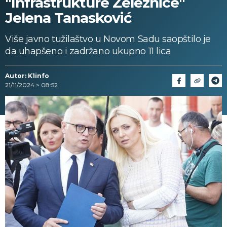
"Infrastrukture Železnice"
Jelena Tanasković
Više javno tužilaštvo u Novom Sadu saopštilo je
da uhapšeno i zadržano ukupno 11 lica
Autor: K1info
21/11/2024 > 08:52