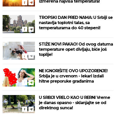
izmerena najviša temperatura!
TROPSKI DAN PRED NAMA: U Srbiji se
nastavlja toplotni talas, sa
temperaturama do 40 stepeni!
STIŽE NOVI PAKAO! Od ovog datuma
temperature opet divljaju, biće još
toplije!
NE IGNORIŠITE OVO UPOZORENJE!
Srbija je u crvenom - lekari izdali
hitne preporuke građanima
U SRBIJI VRELO KAO U RERNI Vreme
je danas opasno - sklanjajte se od
direktnog sunca!