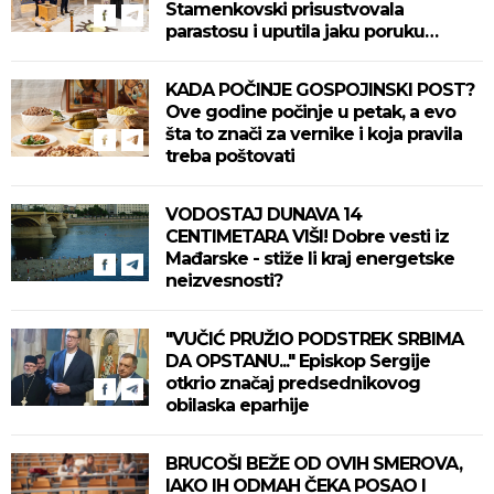
Stamenkovski prisustvovala
parastosu i uputila jaku poruku
(FOTO)
KADA POČINJE GOSPOJINSKI POST?
Ove godine počinje u petak, a evo
šta to znači za vernike i koja pravila
treba poštovati
VODOSTAJ DUNAVA 14
CENTIMETARA VIŠI! Dobre vesti iz
Mađarske - stiže li kraj energetske
neizvesnosti?
"VUČIĆ PRUŽIO PODSTREK SRBIMA
DA OPSTANU..." Episkop Sergije
otkrio značaj predsednikovog
obilaska eparhije
BRUCOŠI BEŽE OD OVIH SMEROVA,
IAKO IH ODMAH ČEKA POSAO I