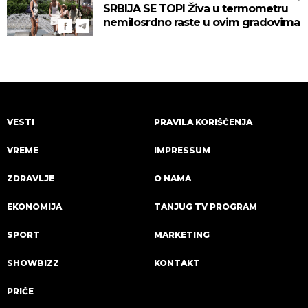
SRBIJA SE TOPI Živa u termometru
nemilosrdno raste u ovim gradovima
VESTI
PRAVILA KORIŠĆENJA
VREME
IMPRESSUM
ZDRAVLJE
O NAMA
EKONOMIJA
TANJUG TV PROGRAM
SPORT
MARKETING
SHOWBIZZ
KONTAKT
PRIČE