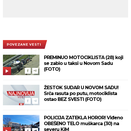
POVEZANE VESTI
PREMINUO MOTOCIKLISTA (28) koji
se zabio u taksi u Novom Sadu
(FOTO)
ŽESTOK SUDAR U NOVOM SADU!
Srča rasuta po putu, motociklista
ostao BEZ SVESTI (FOTO)
POLICIJA ZATEKLA HOROR! Viđeno
OBEŠENO TELO muškarca (30) na
severu KiM