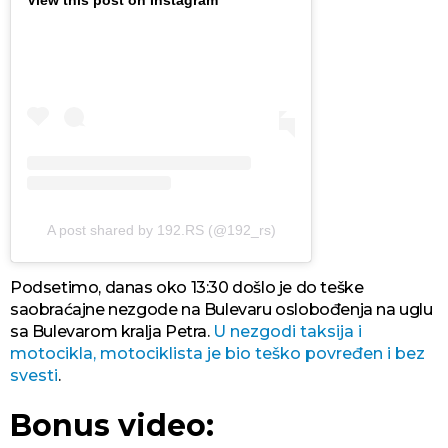
View this post on Instagram
A post shared by 192.RS (@192_rs)
Podsetimo, danas oko 13:30 došlo je do teške
saobraćajne nezgode na Bulevaru oslobođenja na uglu
sa Bulevarom kralja Petra.
U nezgodi taksija i
motocikla, motociklista je bio teško povređen i bez
svesti
.
Bonus video: