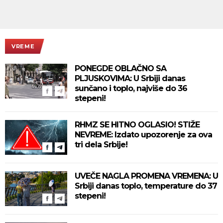
VREME
PONEGDE OBLAČNO SA
PLJUSKOVIMA: U Srbiji danas
sunčano i toplo, najviše do 36
stepeni!
RHMZ SE HITNO OGLASIO! STIŽE
NEVREME: Izdato upozorenje za ova
tri dela Srbije!
UVEČE NAGLA PROMENA VREMENA: U
Srbiji danas toplo, temperature do 37
stepeni!