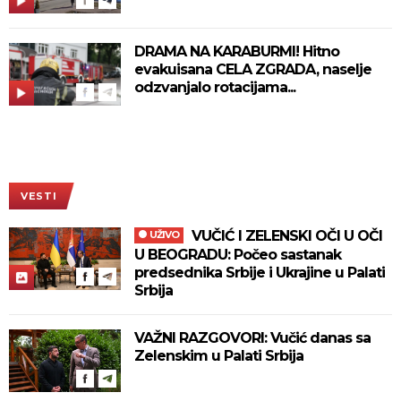
DRAMA NA KARABURMI! Hitno
evakuisana CELA ZGRADA, naselje
odzvanjalo rotacijama...
VESTI
VUČIĆ I ZELENSKI OČI U OČI
UŽIVO
U BEOGRADU: Počeo sastanak
predsednika Srbije i Ukrajine u Palati
Srbija
VAŽNI RAZGOVORI: Vučić danas sa
Zelenskim u Palati Srbija