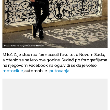
Foto: Screenshot/društvene mreže
Miloš Z. je studirao farmaceuti fakultet u Novom Sadu,
a oženio se na leto ove godine. Sudeći po fotografijama
na njegovom Facebook nalogu, vidi se da je voleo
motocikle
, automobile i
putovanja
.