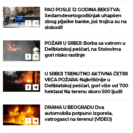
PAO POSLE 12 GODINA BEKSTVA:
Sedamdesetogodišnjak uhapšen
zbog pljačke banke, još trojica su na
slobodi!
POŽARI U SRBIJI: Borba sa vatrom u
Deliblatskoj peščari, na Stolovima
gori nisko rastinje
U SRBIJI TRENUTNO AKTIVNA ČETIRI
VEĆA POŽARA: Najkritičnije u
Deliblatskoj peščari, gori više od 700
hektara! Na terenu skoro 500 ljudi!
DRAMA U BEOGRADU Dva
automobila potpuno izgorela,
vatrogasci na terenu! (VIDEO)