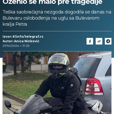
Oženio se malo pre tragedije
Teška saobraćajna nezgoda dogodila se danas na
Bulevaru oslobođenja na uglu sa Bulevarom
kralja Petra
Izvor: K1info/telegraf.rs
Autor: Anica Ninković
27/10/2024 > 17:23