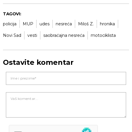
TAGOVI:
policija
MUP
udes
nesreća
Miloš Z.
hronika
Novi Sad
vesti
saobraćajna nesreća
motociklista
Ostavite komentar