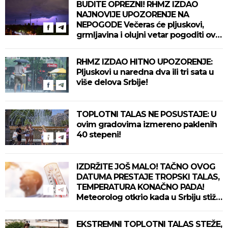
BUDITE OPREZNI! RHMZ IZDAO
NAJNOVIJE UPOZORENJE NA
NEPOGODE Večeras će pljuskovi,
grmljavina i olujni vetar pogoditi ove
delove zemlje!
RHMZ IZDAO HITNO UPOZORENJE:
Pljuskovi u naredna dva ili tri sata u
više delova Srbije!
TOPLOTNI TALAS NE POSUSTAJE: U
ovim gradovima izmereno paklenih
40 stepeni!
IZDRŽITE JOŠ MALO! TAČNO OVOG
DATUMA PRESTAJE TROPSKI TALAS,
TEMPERATURA KONAČNO PADA!
Meteorolog otkrio kada u Srbiju stiže
zahlađenje!
EKSTREMNI TOPLOTNI TALAS STEŽE,