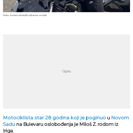
Foto: Screenshot/društvene mreže
Motociklista star 28 godina koji je poginuo
u
Novom
Sadu
na Bulevaru oslobođenja je Miloš Z. rodom iz
Iriga.