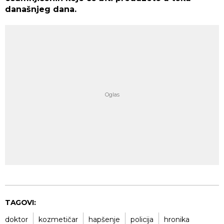
današnjeg dana.
TAGOVI:
doktor
kozmetičar
hapšenje
policija
hronika