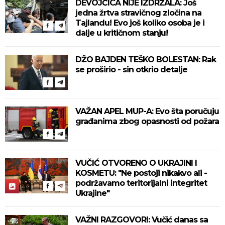
DEVOJČICA NIJE IZDRŽALA: Još
jedna žrtva stravičnog zločina na
Tajlandu! Evo još koliko osoba je i
dalje u kritičnom stanju!
DŽO BAJDEN TEŠKO BOLESTAN: Rak
se proširio - sin otkrio detalje
VAŽAN APEL MUP-A: Evo šta poručuju
građanima zbog opasnosti od požara
VUČIĆ OTVORENO O UKRAJINI I
KOSMETU: "Ne postoji nikakvo ali -
podržavamo teritorijalni integritet
Ukrajine"
VAŽNI RAZGOVORI: Vučić danas sa