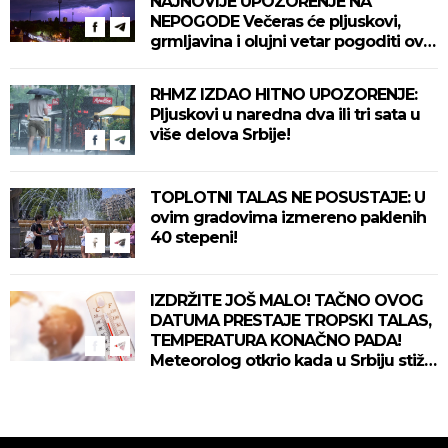
NAJNOVIJE UPOZORENJE NA
NEPOGODE Večeras će pljuskovi,
grmljavina i olujni vetar pogoditi ove
delove zemlje!
RHMZ IZDAO HITNO UPOZORENJE:
Pljuskovi u naredna dva ili tri sata u
više delova Srbije!
TOPLOTNI TALAS NE POSUSTAJE: U
ovim gradovima izmereno paklenih
40 stepeni!
IZDRŽITE JOŠ MALO! TAČNO OVOG
DATUMA PRESTAJE TROPSKI TALAS,
TEMPERATURA KONAČNO PADA!
Meteorolog otkrio kada u Srbiju stiže
zahlađenje!