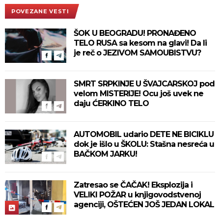
POVEZANE VESTI
ŠOK U BEOGRADU! PRONAĐENO
TELO RUSA sa kesom na glavi! Da li
je reč o JEZIVOM SAMOUBISTVU?
SMRT SRPKINJE U ŠVAJCARSKOJ pod
velom MISTERIJE! Ocu još uvek ne
daju ĆERKINO TELO
AUTOMOBIL udario DETE NE BICIKLU
dok je išlo u ŠKOLU: Stašna nesreća u
BAČKOM JARKU!
Zatresao se ČAČAK! Eksplozija i
VELIKI POŽAR u knjigovodstvenoj
agenciji, OŠTEĆEN JOŠ JEDAN LOKAL