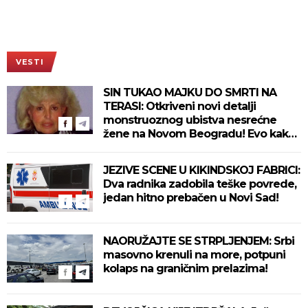
VESTI
SIN TUKAO MAJKU DO SMRTI NA
TERASI: Otkriveni novi detalji
monstruoznog ubistva nesrećne
žene na Novom Beogradu! Evo kako
se ubica branio!
JEZIVE SCENE U KIKINDSKOJ FABRICI:
Dva radnika zadobila teške povrede,
jedan hitno prebačen u Novi Sad!
NAORUŽAJTE SE STRPLJENJEM: Srbi
masovno krenuli na more, potpuni
kolaps na graničnim prelazima!