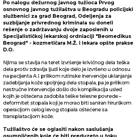
Po nalogu dežurnog javnog tužioca Prvog
osnovnog javnog tužilaštva u Beogradu policijski
službenici za grad Beograd, Odeljenja za
suzbijanje privrednog kriminala su doneli
rešenje o zadržavanju dvoje zaposlenih u
Specijalističkoj lekarskoj ordniaciji "Beomedikus
Beograd" - kozmetičara M.Ž. i lekara opšte prakse
D.O.
Njima se stavlja na teret izvršenje krivičnog dela teška
dela protiv zdravlja ljudi koje delo je izvršeno u odnosu
na pacijenta A.I. prilikom rutinske inervencije uklanjanja
zadebljanja kože spoljnjeg dela stopala, pa je prilikom
nestručne intervencije došlo do komplikacija usled
kojih je oštećena zadobila teške telesne povrede –
deformitet stopala koji je morao biti saniran hirurškom
operacijom celog levog stopala oštećene sa
transplatacijom kože.
Tužilaštvo će se oglasiti nakon saslušanja
osumnjičenih koje će biti preduzeto u toku