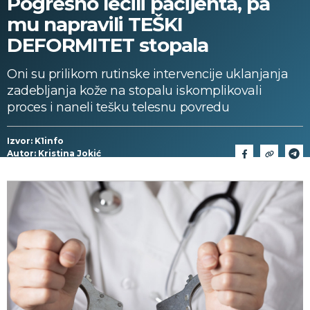
Pogrešno lečili pacijenta, pa
mu napravili TEŠKI
DEFORMITET stopala
Oni su prilikom rutinske intervencije uklanjanja
zadebljanja kože na stopalu iskomplikovali
proces i naneli tešku telesnu povredu
Izvor: K1info
Autor: Kristina Jokić
19/04/2024 > 12:57