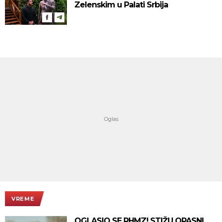
Zelenskim u Palati Srbija
VREME
OGLASIO SE RHMZ! STIŽU OPASNI