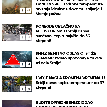
DANI ZA SRBIJU Visoke temperature
stvaraju idealne uslove za izbijanje i
širenje požara!
PONEGDE OBLAČNO SA
PLJUSKOVIMA: U Srbiji danas
sunčano i toplo, najviše do 36
stepeni!
RHMZ SE HITNO OGLASIO! STIŽE
NEVREME: Izdato upozorenje za ova
tri dela Srbije!
UVEČE NAGLA PROMENA VREMENA: U
Srbiji danas toplo, temperature do 37
stepeni!
BUDITE OPREZNI! RHMZ IZDAO