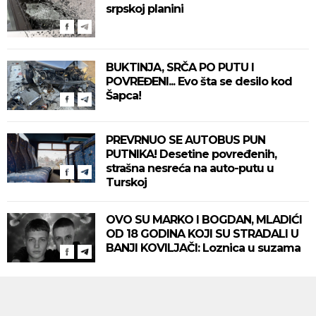
srpskoj planini
BUKTINJA, SRČA PO PUTU I
POVREĐENI... Evo šta se desilo kod
Šapca!
PREVRNUO SE AUTOBUS PUN
PUTNIKA! Desetine povređenih,
strašna nesreća na auto-putu u
Turskoj
OVO SU MARKO I BOGDAN, MLADIĆI
OD 18 GODINA KOJI SU STRADALI U
BANJI KOVILJAČI: Loznica u suzama