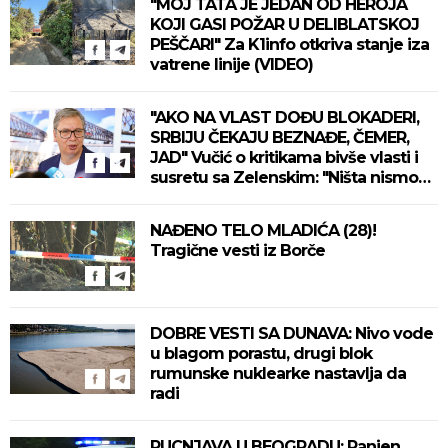
"MOJ TATA JE JEDAN OD HEROJA
KOJI GASI POŽAR U DELIBLATSKOJ
PEŠČARI" Za K1info otkriva stanje iza
vatrene linije (VIDEO)
"AKO NA VLAST DOĐU BLOKADERI,
SRBIJU ČEKAJU BEZNAĐE, ČEMER,
JAD" Vučić o kritikama bivše vlasti i
susretu sa Zelenskim: "Ništa nismo
izgubili, ne uvodimo sankcije Rusiji"
(VIDEO)
NAĐENO TELO MLADIĆA (28)!
Tragične vesti iz Borče
DOBRE VESTI SA DUNAVA: Nivo vode
u blagom porastu, drugi blok
rumunske nuklearke nastavlja da
radi
PUCNJAVA U BEOGRADU: Ranjen