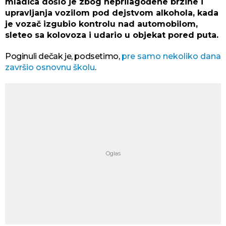
mladića došlo je zbog neprilagođene brzine i
upravljanja vozilom pod dejstvom alkohola, kada
je vozač izgubio kontrolu nad automobilom,
sleteo sa kolovoza i udario u objekat pored puta.
Poginuli dečak je, podsetimo,
pre samo nekoliko dana
završio osnovnu školu
.