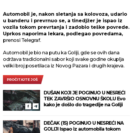
Automobil je, nakon sletanja sa kolovoza, udario
u banderu i prevrnuo se, a tinedjžer je ispao iz
vozila tokom prevrtanja i zadobio teške povrede.
Uprkos naporima lekara, podlegao povredama,
prenosi Telegraf.
Automobil je bio na putu ka Goliji, gde se ovih dana
održava tradicionalni sabor koji svake godine okuplja
veliki broj posetilaca iz Novog Pazara i drugih krajeva.
PROČITAJTE JOŠ
DUŠAN KOJI JE POGINUO U NESREĆI
TEK ZAVRŠIO OSNOVNU ŠKOLU Evo
kako je došlo do tragedije na Goliji
DEČAK (15) POGINUO U NESREĆI NA
GOLIJI Ispao iz automobila tokom