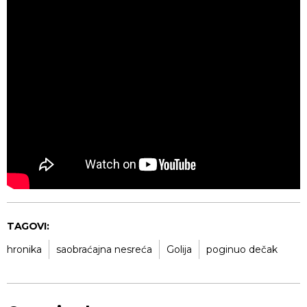
TAGOVI:
hronika
saobraćajna nesreća
Golija
poginuo dečak