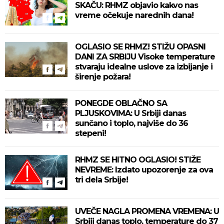
SKAČU: RHMZ objavio kakvo nas
vreme očekuje narednih dana!
OGLASIO SE RHMZ! STIŽU OPASNI
DANI ZA SRBIJU Visoke temperature
stvaraju idealne uslove za izbijanje i
širenje požara!
PONEGDE OBLAČNO SA
PLJUSKOVIMA: U Srbiji danas
sunčano i toplo, najviše do 36
stepeni!
RHMZ SE HITNO OGLASIO! STIŽE
NEVREME: Izdato upozorenje za ova
tri dela Srbije!
UVEČE NAGLA PROMENA VREMENA: U
Srbiji danas toplo, temperature do 37