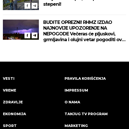
stepeni!
BUDITE OPREZNI! RHMZ IZDAO
NAJNOVIJE UPOZORENJE NA
NEPOGODE Večeras će pljuskovi,
grmljavina i olujni vetar pogoditi ove
delove zemlje!
VESTI
PRAVILA KORIŠĆENJA
VREME
IMPRESSUM
ZDRAVLJE
O NAMA
EKONOMIJA
TANJUG TV PROGRAM
SPORT
MARKETING