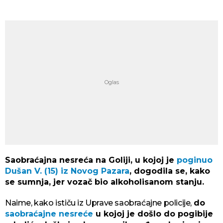
Saobraćajna nesreća na Goliji, u kojoj je
poginuo
Dušan V. (15) iz Novog Pazara
, dogodila se, kako
se sumnja, jer vozač bio alkoholisanom stanju.
Naime, kako ističu iz Uprave saobraćajne policije,
do
saobraćajne nesreće
u kojoj je došlo do pogibije