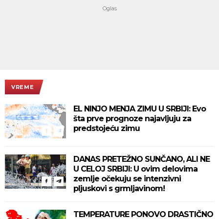
VREME
EL NINJO MENJA ZIMU U SRBIJI: Evo
šta prve prognoze najavljuju za
predstojeću zimu
DANAS PRETEŽNO SUNČANO, ALI NE
U CELOJ SRBIJI: U ovim delovima
zemlje očekuju se intenzivni
pljuskovi s grmljavinom!
TEMPERATURE PONOVO DRASTIČNO