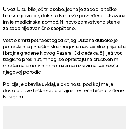
U vozilu su bile još tri osobe, jedna je zadobila teške
telesne povrede, dok su dve lakše povređene i ukazana
im je medicinska pomoć. Njihovo zdravstveno stanje
za sada nije zvanično saopšteno.
Vest o smrti petnaestogodišnjeg Dušana duboko je
potresla njegove školske drugove, nastavnike, prijatelje
i brojne građane Novog Pazara. Od dečaka, čiji je život
tragično prekinut, mnogi se opraštaju na društvenim
mrežama emotivnim porukama i izrazima saučešća
njegovoj porodici.
Policija je obavila uviđaj, a okolnosti pod kojima je
došlo do ove teške saobraćajne nesreće biće utvrđene
istragom.