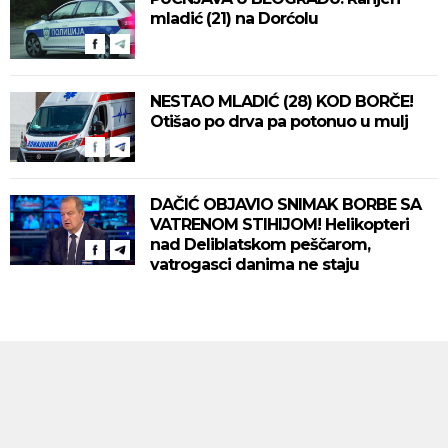
mladić (21) na Dorćolu
NESTAO MLADIĆ (28) KOD BORČE!
Otišao po drva pa potonuo u mulj
DAČIĆ OBJAVIO SNIMAK BORBE SA
VATRENOM STIHIJOM! Helikopteri
nad Deliblatskom peščarom,
vatrogasci danima ne staju