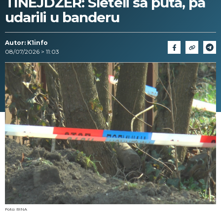
TINEJDŽER: Sleteli sa puta, pa
udarili u banderu
Autor: K1info
08/07/2026 > 11:03
Foto: RINA