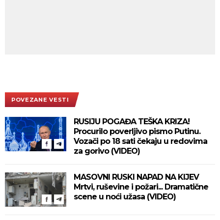
POVEZANE VESTI
RUSIJU POGAĐA TEŠKA KRIZA!
Procurilo poverljivo pismo Putinu.
Vozači po 18 sati čekaju u redovima
za gorivo (VIDEO)
MASOVNI RUSKI NAPAD NA KIJEV
Mrtvi, ruševine i požari... Dramatične
scene u noći užasa (VIDEO)