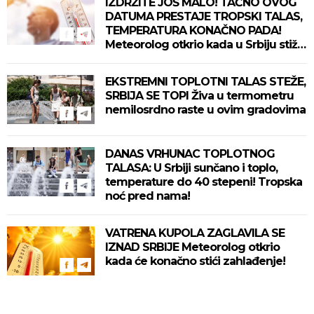
IZDRŽITE JOŠ MALO! TAČNO OVOG
DATUMA PRESTAJE TROPSKI TALAS,
TEMPERATURA KONAČNO PADA!
Meteorolog otkrio kada u Srbiju stiže
zahlađenje!
EKSTREMNI TOPLOTNI TALAS STEŽE,
SRBIJA SE TOPI Živa u termometru
nemilosrdno raste u ovim gradovima
DANAS VRHUNAC TOPLOTNOG
TALASA: U Srbiji sunčano i toplo,
temperature do 40 stepeni! Tropska
noć pred nama!
VATRENA KUPOLA ZAGLAVILA SE
IZNAD SRBIJE Meteorolog otkrio
kada će konačno stići zahlađenje!