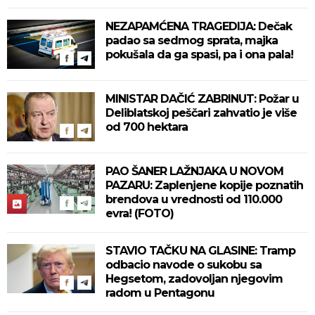
NEZAPAMĆENA TRAGEDIJA: Dečak
padao sa sedmog sprata, majka
pokušala da ga spasi, pa i ona pala!
MINISTAR DAČIĆ ZABRINUT: Požar u
Deliblatskoj peščari zahvatio je više
od 700 hektara
PAO ŠANER LAŽNJAKA U NOVOM
PAZARU: Zaplenjene kopije poznatih
brendova u vrednosti od 110.000
evra! (FOTO)
STAVIO TAČKU NA GLASINE: Tramp
odbacio navode o sukobu sa
Hegsetom, zadovoljan njegovim
radom u Pentagonu