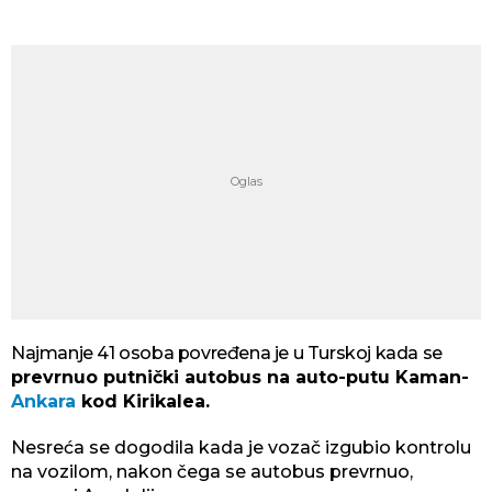
Najmanje 41 osoba povređena je u Turskoj kada se
prevrnuo putnički autobus na auto-putu Kaman-
Ankara
kod Kirikalea.
Nesreća se dogodila kada je vozač izgubio kontrolu
na vozilom, nakon čega se autobus prevrnuo,