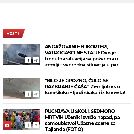
VESTI
ANGAŽOVANI HELIKOPTERI,
VATROGASCI NE STAJU: Ovo je
trenutna situacija sa požarima u
zemlji - vanredna situacija u par
mesta!
"BILO JE GROZNO, ČULO SE
RAZBIJANJE ČAŠA": Zemljotres u
komšiluku - ljudi skakali iz kreveta!
PUCNJAVA U ŠKOLI, SEDMORO
MRTVIH Učenik izvršio napad, pa
samoubistvo! Užasne scene sa
Tajlanda (FOTO)