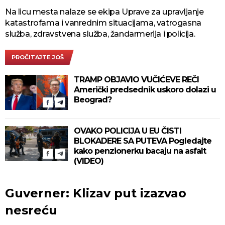
Na licu mesta nalaze se ekipa Uprave za upravljanje
katastrofama i vanrednim situacijama, vatrogasna
služba, zdravstvena služba, žandarmerija i policija.
PROČITAJTE JOŠ
TRAMP OBJAVIO VUČIĆEVE REČI
Američki predsednik uskoro dolazi u
Beograd?
OVAKO POLICIJA U EU ČISTI
BLOKADERE SA PUTEVA Pogledajte
kako penzionerku bacaju na asfalt
(VIDEO)
Guverner: Klizav put izazvao
nesreću