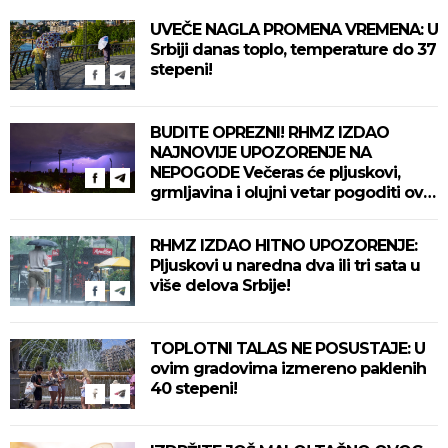
UVEČE NAGLA PROMENA VREMENA: U
Srbiji danas toplo, temperature do 37
stepeni!
BUDITE OPREZNI! RHMZ IZDAO
NAJNOVIJE UPOZORENJE NA
NEPOGODE Večeras će pljuskovi,
grmljavina i olujni vetar pogoditi ove
delove zemlje!
RHMZ IZDAO HITNO UPOZORENJE:
Pljuskovi u naredna dva ili tri sata u
više delova Srbije!
TOPLOTNI TALAS NE POSUSTAJE: U
ovim gradovima izmereno paklenih
40 stepeni!