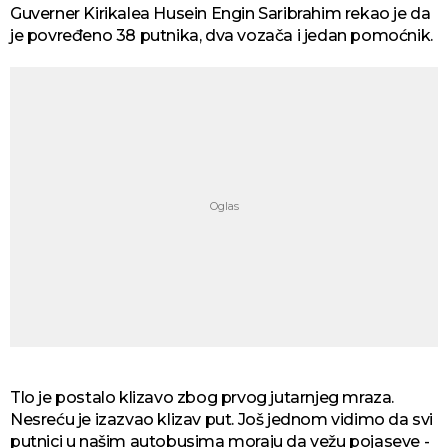
Guverner Kirikalea Husein Engin Saribrahim rekao je da
je povređeno 38 putnika, dva vozača i jedan pomoćnik.
Tlo je postalo klizavo zbog prvog jutarnjeg mraza.
Nesreću je izazvao klizav put. Još jednom vidimo da svi
putnici u našim autobusima moraju da vežu pojaseve -