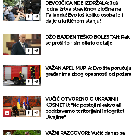
DEVOJČICA NIJE IZDRŽALA: Još
jedna žrtva stravičnog zločina na
Tajlandu! Evo još koliko osoba je i
dalje u kritičnom stanju!
DŽO BAJDEN TEŠKO BOLESTAN: Rak
se proširio - sin otkrio detalje
VAŽAN APEL MUP-A: Evo šta poručuju
građanima zbog opasnosti od požara
VUČIĆ OTVORENO O UKRAJINI I
KOSMETU: "Ne postoji nikakvo ali -
podržavamo teritorijalni integritet
Ukrajine"
VAŽNI RAZGOVORI: Vučić danas sa