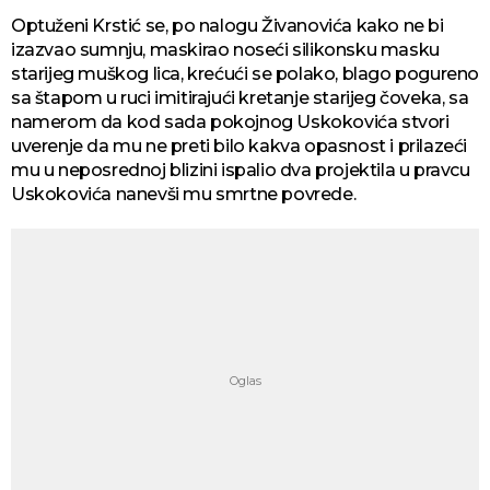
Optuženi Krstić se, po nalogu Živanovića kako ne bi
izazvao sumnju, maskirao noseći silikonsku masku
starijeg muškog lica, krećući se polako, blago pogureno
sa štapom u ruci imitirajući kretanje starijeg čoveka, sa
namerom da kod sada pokojnog Uskokovića stvori
uverenje da mu ne preti bilo kakva opasnost i prilazeći
mu u neposrednoj blizini ispalio dva projektila u pravcu
Uskokovića nanevši mu smrtne povrede.