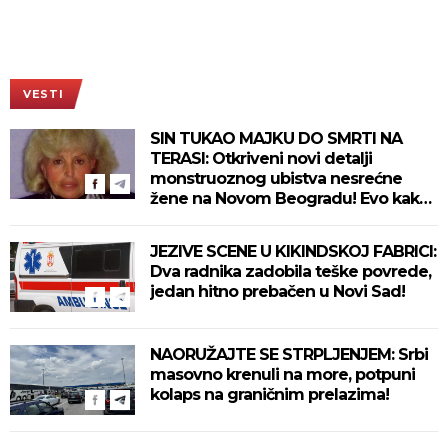
VESTI
SIN TUKAO MAJKU DO SMRTI NA
TERASI: Otkriveni novi detalji
monstruoznog ubistva nesrećne
žene na Novom Beogradu! Evo kako
se ubica branio!
JEZIVE SCENE U KIKINDSKOJ FABRICI:
Dva radnika zadobila teške povrede,
jedan hitno prebačen u Novi Sad!
NAORUŽAJTE SE STRPLJENJEM: Srbi
masovno krenuli na more, potpuni
kolaps na graničnim prelazima!