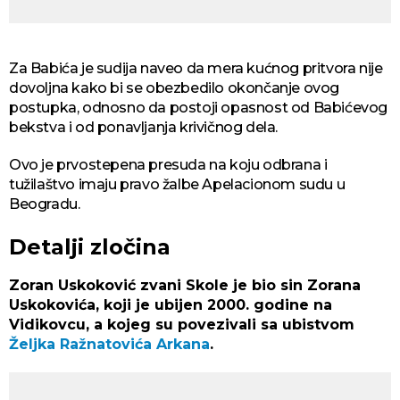
Za Babića je sudija naveo da mera kućnog pritvora nije
dovoljna kako bi se obezbedilo okončanje ovog
postupka, odnosno da postoji opasnost od Babićevog
bekstva i od ponavljanja krivičnog dela.
Ovo je prvostepena presuda na koju odbrana i
tužilaštvo imaju pravo žalbe Apelacionom sudu u
Beogradu.
Detalji zločina
Zoran Uskoković zvani Skole je bio sin Zorana
Uskokovića, koji je ubijen 2000. godine na
Vidikovcu, a kojeg su povezivali sa ubistvom
Željka Ražnatovića Arkana
.