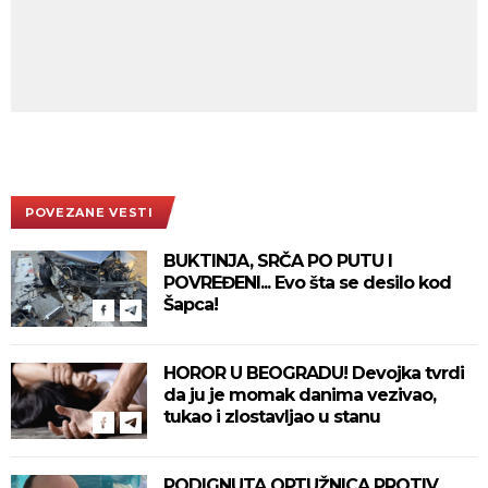
POVEZANE VESTI
BUKTINJA, SRČA PO PUTU I
POVREĐENI... Evo šta se desilo kod
Šapca!
HOROR U BEOGRADU! Devojka tvrdi
da ju je momak danima vezivao,
tukao i zlostavljao u stanu
PODIGNUTA OPTUŽNICA PROTIV