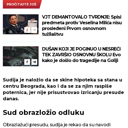
PROČITAJTE JOŠ
VJT DEMANTOVALO TVRDNJE: Spisi
predmeta protiv Veselina Milića nisu
prosleđeni Prvom osnovnom
tužilaštvu
DUŠAN KOJI JE POGINUO U NESREĆI
TEK ZAVRŠIO OSNOVNU ŠKOLU Evo
kako je došlo do tragedije na Goliji
Sudija je naložio da se skine hipoteka sa stana u
centru Beograda, kao i da se za njim raspiše
poternica, jer nije prisustvovao izricanju presude
danas.
Sud obrazložio odluku
Obrazlažući presudu, sudija je rekao da su navodi