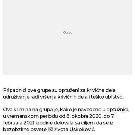
Pripadnici ove grupe su optuženi za krivična dela
udruživanje radi vršenja krivičnih dela i teško ubistvo.
Ova kriminalna grupa je, kako je navedeno u optužnici,
u vremenskom periodu od 8. okobra 2020. do 7.
februara 2021. godine delovala sa ciljem da se iz
bezobzirne osvete liši života Uskoković.