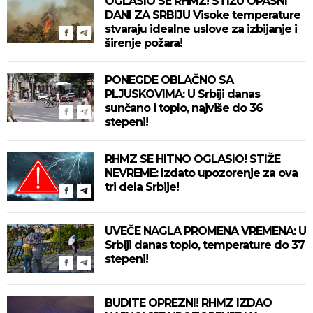
OGLASIO SE RHMZ! STIŽU OPASNI
DANI ZA SRBIJU Visoke temperature
stvaraju idealne uslove za izbijanje i
širenje požara!
PONEGDE OBLAČNO SA
PLJUSKOVIMA: U Srbiji danas
sunčano i toplo, najviše do 36
stepeni!
RHMZ SE HITNO OGLASIO! STIŽE
NEVREME: Izdato upozorenje za ova
tri dela Srbije!
UVEČE NAGLA PROMENA VREMENA: U
Srbiji danas toplo, temperature do 37
stepeni!
BUDITE OPREZNI! RHMZ IZDAO