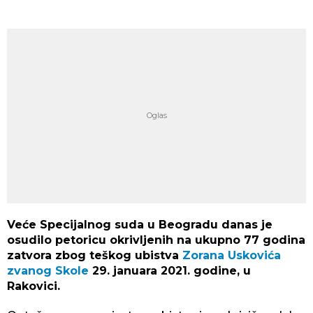
Veće Specijalnog suda u Beogradu danas je
osudilo petoricu okrivljenih na ukupno 77 godina
zatvora zbog teškog ubistva
Zorana Uskovića
zvanog Skole
29. januara 2021. godine, u
Rakovici.