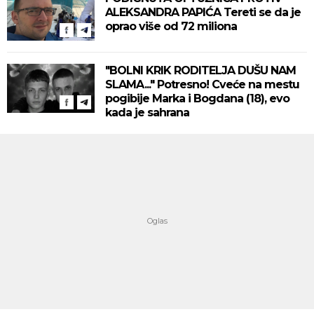
ALEKSANDRA PAPIĆA Tereti se da je
oprao više od 72 miliona
"BOLNI KRIK RODITELJA DUŠU NAM
SLAMA..." Potresno! Cveće na mestu
pogibije Marka i Bogdana (18), evo
kada je sahrana