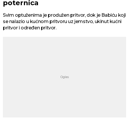
poternica
Svim optuženima je produžen pritvor, dok je Babiću koji
se nalazio u kućnom pritvoru uz jemstvo, ukinut kućni
pritvor i određen pritvor.