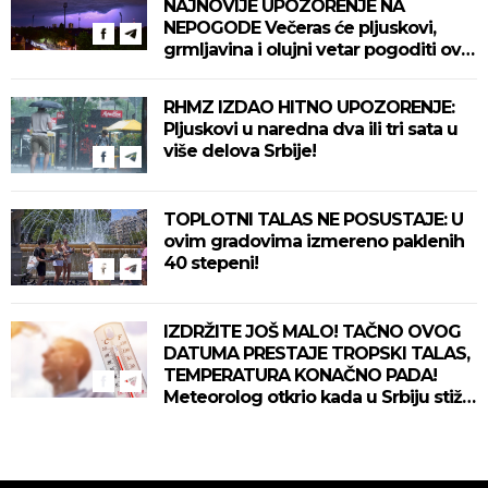
NAJNOVIJE UPOZORENJE NA
NEPOGODE Večeras će pljuskovi,
grmljavina i olujni vetar pogoditi ove
delove zemlje!
RHMZ IZDAO HITNO UPOZORENJE:
Pljuskovi u naredna dva ili tri sata u
više delova Srbije!
TOPLOTNI TALAS NE POSUSTAJE: U
ovim gradovima izmereno paklenih
40 stepeni!
IZDRŽITE JOŠ MALO! TAČNO OVOG
DATUMA PRESTAJE TROPSKI TALAS,
TEMPERATURA KONAČNO PADA!
Meteorolog otkrio kada u Srbiju stiže
zahlađenje!