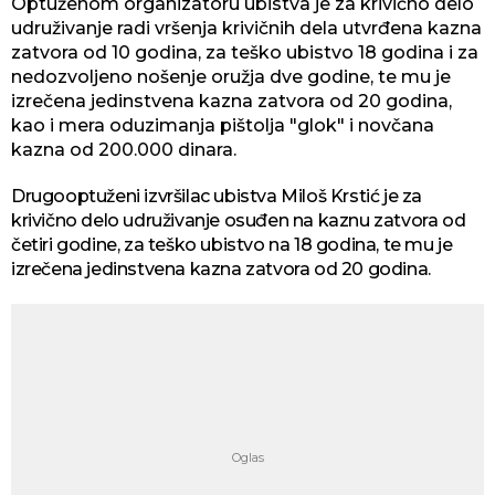
Optuženom organizatoru ubistva je za krivično delo
udruživanje radi vršenja krivičnih dela utvrđena kazna
zatvora od 10 godina, za teško ubistvo 18 godina i za
nedozvoljeno nošenje oružja dve godine, te mu je
izrečena jedinstvena kazna zatvora od 20 godina,
kao i mera oduzimanja pištolja "glok" i novčana
kazna od 200.000 dinara.
Drugooptuženi izvršilac ubistva Miloš Krstić je za
krivično delo udruživanje osuđen na kaznu zatvora od
četiri godine, za teško ubistvo na 18 godina, te mu je
izrečena jedinstvena kazna zatvora od 20 godina.