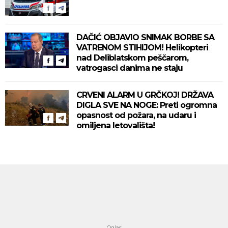
DAČIĆ OBJAVIO SNIMAK BORBE SA
VATRENOM STIHIJOM! Helikopteri
nad Deliblatskom peščarom,
vatrogasci danima ne staju
CRVENI ALARM U GRČKOJ! DRŽAVA
DIGLA SVE NA NOGE: Preti ogromna
opasnost od požara, na udaru i
omiljena letovališta!