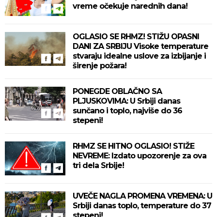
vreme očekuje narednih dana!
OGLASIO SE RHMZ! STIŽU OPASNI
DANI ZA SRBIJU Visoke temperature
stvaraju idealne uslove za izbijanje i
širenje požara!
PONEGDE OBLAČNO SA
PLJUSKOVIMA: U Srbiji danas
sunčano i toplo, najviše do 36
stepeni!
RHMZ SE HITNO OGLASIO! STIŽE
NEVREME: Izdato upozorenje za ova
tri dela Srbije!
UVEČE NAGLA PROMENA VREMENA: U
Srbiji danas toplo, temperature do 37
stepeni!