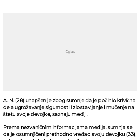
A. N. (28) uhapšen je zbog sumnje da je počinio krivična
dela ugrožavanje sigurnosti i zlostavljanje i mučenje na
štetu svoje devojke, saznaju mediji.
Prema nezvaničnim informacijama medija, sumnja se
da je osumnjičeni prethodno vređao svoju devojku (33),