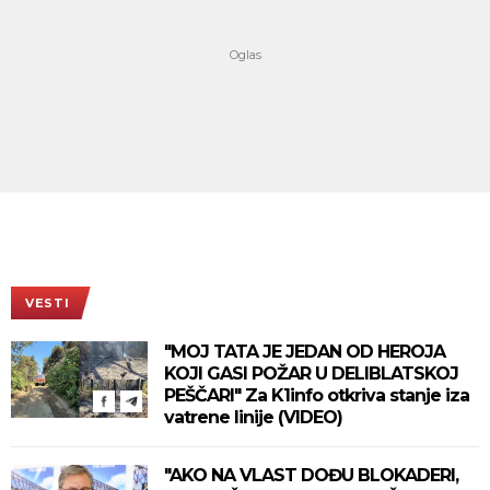
VESTI
"MOJ TATA JE JEDAN OD HEROJA
KOJI GASI POŽAR U DELIBLATSKOJ
PEŠČARI" Za K1info otkriva stanje iza
vatrene linije (VIDEO)
"AKO NA VLAST DOĐU BLOKADERI,