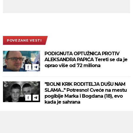
POVEZANE VESTI
PODIGNUTA OPTUŽNICA PROTIV
ALEKSANDRA PAPIĆA Tereti se da je
oprao više od 72 miliona
"BOLNI KRIK RODITELJA DUŠU NAM
SLAMA..." Potresno! Cveće na mestu
pogibije Marka i Bogdana (18), evo
kada je sahrana