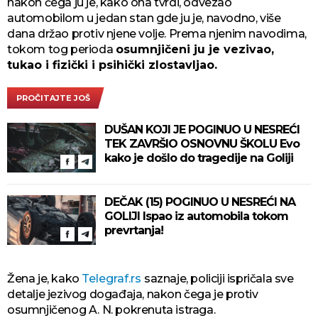
nakon čega ju je, kako ona tvrdi, odvezao
automobilom u jedan stan gde ju je, navodno, više
dana držao protiv njene volje. Prema njenim navodima,
tokom tog perioda
osumnjičeni ju je vezivao,
tukao i fizički i psihički zlostavljao.
PROČITAJTE JOŠ
DUŠAN KOJI JE POGINUO U NESREĆI
TEK ZAVRŠIO OSNOVNU ŠKOLU Evo
kako je došlo do tragedije na Goliji
DEČAK (15) POGINUO U NESREĆI NA
GOLIJI Ispao iz automobila tokom
prevrtanja!
Žena je, kako
Telegraf.rs
saznaje, policiji ispričala sve
detalje jezivog događaja, nakon čega je protiv
osumnjičenog A. N. pokrenuta istraga.