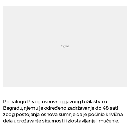
Po nalogu Prvog osnovnog javnog tužilaštva u
Begradu, njemu je određeno zadržavanje do 48 sati
zbog postojanja osnova sumnje da je počinio krivična
dela ugrožavanje sigurnosti i zlostavljanje i mučenje.