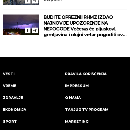
BUDITE OPREZNI! RHMZ IZDAO
NAJNOVIJE UPOZORENJE NA
NEPOGODE Večeras će pljuskovi,
grmljavina i olujni vetar pogoditi ove
delove zemlje!
VESTI
PRAVILA KORIŠĆENJA
VREME
IMPRESSUM
ZDRAVLJE
O NAMA
EKONOMIJA
TANJUG TV PROGRAM
SPORT
MARKETING