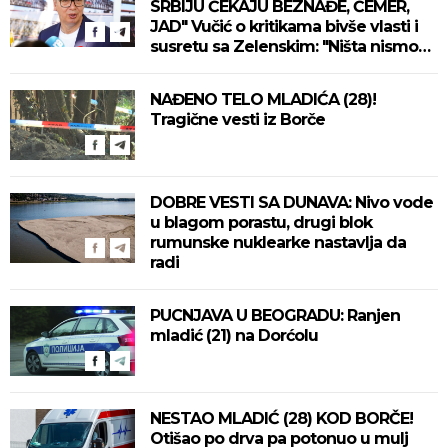
SRBIJU ČEKAJU BEZNAĐE, ČEMER,
JAD" Vučić o kritikama bivše vlasti i
susretu sa Zelenskim: "Ništa nismo
izgubili, ne uvodimo sankcije Rusiji"
(VIDEO)
NAĐENO TELO MLADIĆA (28)!
Tragične vesti iz Borče
DOBRE VESTI SA DUNAVA: Nivo vode
u blagom porastu, drugi blok
rumunske nuklearke nastavlja da
radi
PUCNJAVA U BEOGRADU: Ranjen
mladić (21) na Dorćolu
NESTAO MLADIĆ (28) KOD BORČE!
Otišao po drva pa potonuo u mulj