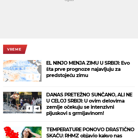
VREME
EL NINJO MENJA ZIMU U SRBIJI: Evo
šta prve prognoze najavljuju za
predstojeću zimu
DANAS PRETEŽNO SUNČANO, ALI NE
U CELOJ SRBIJI: U ovim delovima
zemlje očekuju se intenzivni
pljuskovi s grmljavinom!
TEMPERATURE PONOVO DRASTIČNO
SKAČU: RHMZ objavio kakvo nas