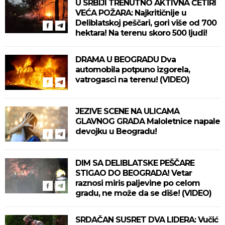
U SRBIJI TRENUTNO AKTIVNA ČETIRI
VEĆA POŽARA: Najkritičnije u
Deliblatskoj peščari, gori više od 700
hektara! Na terenu skoro 500 ljudi!
DRAMA U BEOGRADU Dva
automobila potpuno izgorela,
vatrogasci na terenu! (VIDEO)
JEZIVE SCENE NA ULICAMA
GLAVNOG GRADA Maloletnice napale
devojku u Beogradu!
DIM SA DELIBLATSKE PEŠČARE
STIGAO DO BEOGRADA! Vetar
raznosi miris paljevine po celom
gradu, ne može da se diše! (VIDEO)
SRDAČAN SUSRET DVA LIDERA: Vučić