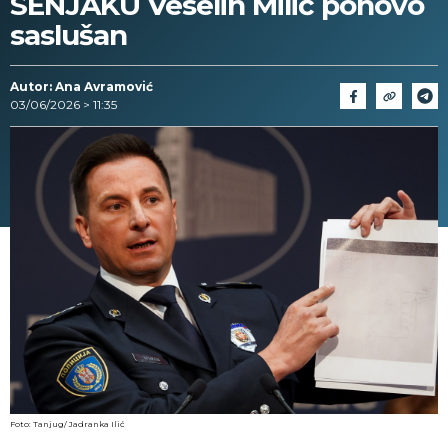
SENJAKU Veselin Milić ponovo
saslušan
Autor: Ana Avramović
03/06/2026 > 11:35
Foto: Tanjug/ Jadranka Ilić