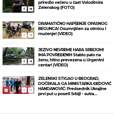
priredio večeru u čast Volodimira
Zelenskog (FOTO)
DRAMATIČNO HAPŠENJE OPASNOG
BEGUNCA! Osumnjičen za otmicu i
mučenje! (VIDEO)
JEZIVO NEVREME HARA SRBIJOM!
IMA POVREĐENIH Stablo palo na
ženu, hitno prevezena u Urgentni
centar! (VIDEO)
ZELENSKI STIGAO U BEOGRAD,
DOČEKALA GA MINISTARKA ĐEDOVIĆ
HANDANOVIĆ: Predsednik Ukrajine
prvi put u poseti Srbiji - sutra
sastanak sa Vučićem! (FOTO/VIDEO)