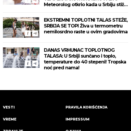
Meteorolog otkrio kada u Srbiju stiže
zahlađenje!
EKSTREMNI TOPLOTNI TALAS STEŽE,
SRBIJA SE TOPI Živa u termometru
nemilosrdno raste u ovim gradovima
DANAS VRHUNAC TOPLOTNOG
TALASA: U Srbiji sunčano i toplo,
temperature do 40 stepeni! Tropska
noć pred nama!
VESTI
PRAVILA KORIŠĆENJA
VREME
IMPRESSUM