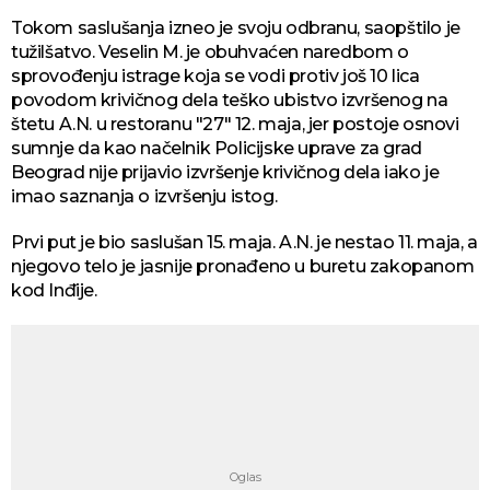
Tokom saslušanja izneo je svoju odbranu, saopštilo je
tužilšatvo. Veselin M. je obuhvaćen naredbom o
sprovođenju istrage koja se vodi protiv još 10 lica
povodom krivičnog dela teško ubistvo izvršenog na
štetu A.N. u restoranu "27" 12. maja, jer postoje osnovi
sumnje da kao načelnik Policijske uprave za grad
Beograd nije prijavio izvršenje krivičnog dela iako je
imao saznanja o izvršenju istog.
Prvi put je bio saslušan 15. maja. A.N. je nestao 11. maja, a
njegovo telo je jasnije pronađeno u buretu zakopanom
kod Inđije.