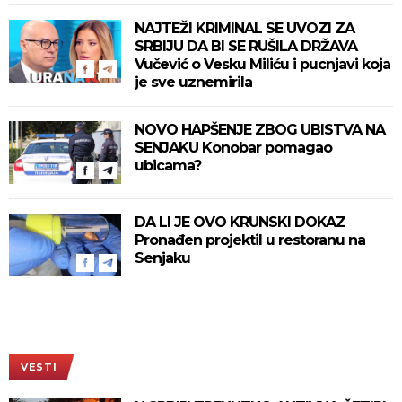
NAJTEŽI KRIMINAL SE UVOZI ZA
SRBIJU DA BI SE RUŠILA DRŽAVA
Vučević o Vesku Miliću i pucnjavi koja
je sve uznemirila
NOVO HAPŠENJE ZBOG UBISTVA NA
SENJAKU Konobar pomagao
ubicama?
DA LI JE OVO KRUNSKI DOKAZ
Pronađen projektil u restoranu na
Senjaku
VESTI