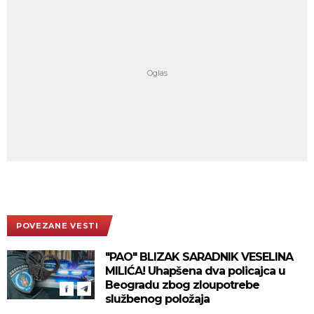
POVEZANE VESTI
"PAO" BLIZAK SARADNIK VESELINA
MILIĆA! Uhapšena dva policajca u
Beogradu zbog zloupotrebe
službenog položaja