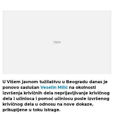
U Višem javnom tužilaštvu u Beogradu danas je
ponovo saslušan
Veselin Milić
na okolnosti
izvršenja krivičnih dela neprijavljivanje krivičnog
dela i učinioca i pomoć učiniocu posle izvršenog
krivičnog dela u odnosu na nove dokaze,
prikupljene u toku istrage.