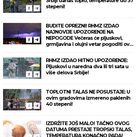
Srbiji danas toplo, temperature do 37
stepeni!
BUDITE OPREZNI! RHMZ IZDAO
NAJNOVIJE UPOZORENJE NA
NEPOGODE Večeras će pljuskovi,
grmljavina i olujni vetar pogoditi ove
delove zemlje!
RHMZ IZDAO HITNO UPOZORENJE:
Pljuskovi u naredna dva ili tri sata u
više delova Srbije!
TOPLOTNI TALAS NE POSUSTAJE: U
ovim gradovima izmereno paklenih
40 stepeni!
IZDRŽITE JOŠ MALO! TAČNO OVOG
DATUMA PRESTAJE TROPSKI TALAS,
TEMPERATURA KONAČNO PADA!