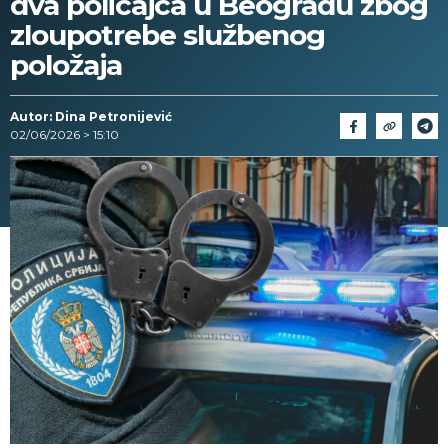
dva policajca u Beogradu zbog
zloupotrebe službenog
položaja
Autor: Dina Petronijević
02/06/2026 > 15:10