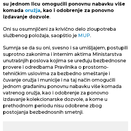
su jednom licu omogućili ponovnu nabavku više
komada
oružja
, kao i odobrenje za ponovno
izdavanje dozvole
.
Oni su osumnjičeni za krivično delo zloupotreba
službenog položaja, saopštio je
MUP
.
Sumnja se da su oni, svesno i sa umišljajem, postupili
suprotno zakonima i internim aktima Ministarstva
unutrašnjih poslova kojima se uređuju bezbednosne
provere i odredbama Pravilnika o prostorno-
tehničkim uslovima za bezbedno smeštanje i
čuvanje oružja i municije i na taj način omogućili
jednom građaninu ponovnu nabavku više komada
vatrenog oružja, kao i odobrenje za ponovno
izdavanje kolekcionarske dozvole, a kome u
prethodnom periodu nisu odobrene zbog
postojanja bezbednosnih smetnji.