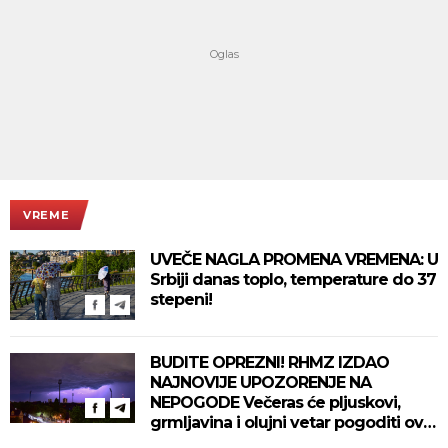
VREME
UVEČE NAGLA PROMENA VREMENA: U
Srbiji danas toplo, temperature do 37
stepeni!
BUDITE OPREZNI! RHMZ IZDAO
NAJNOVIJE UPOZORENJE NA
NEPOGODE Večeras će pljuskovi,
grmljavina i olujni vetar pogoditi ove
delove zemlje!