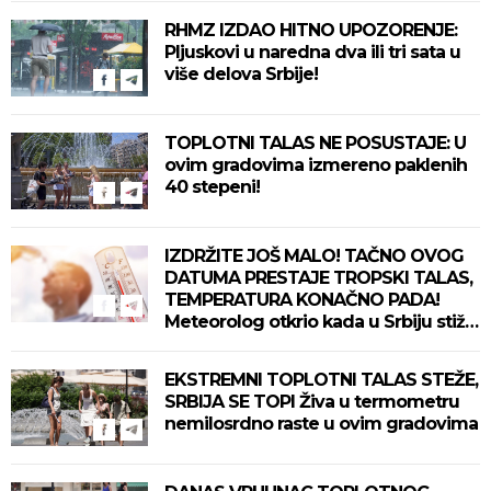
RHMZ IZDAO HITNO UPOZORENJE:
Pljuskovi u naredna dva ili tri sata u
više delova Srbije!
TOPLOTNI TALAS NE POSUSTAJE: U
ovim gradovima izmereno paklenih
40 stepeni!
IZDRŽITE JOŠ MALO! TAČNO OVOG
DATUMA PRESTAJE TROPSKI TALAS,
TEMPERATURA KONAČNO PADA!
Meteorolog otkrio kada u Srbiju stiže
zahlađenje!
EKSTREMNI TOPLOTNI TALAS STEŽE,
SRBIJA SE TOPI Živa u termometru
nemilosrdno raste u ovim gradovima