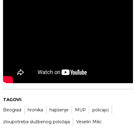
TAGOVI:
Beograd
hronika
hapšenje
MUP
policajci
zloupotreba službenog položaja
Veselin Milić