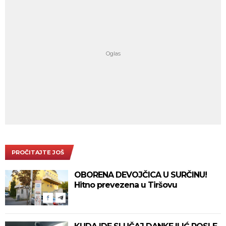
PROČITAJTE JOŠ
OBORENA DEVOJČICA U SURČINU!
Hitno prevezena u Tiršovu