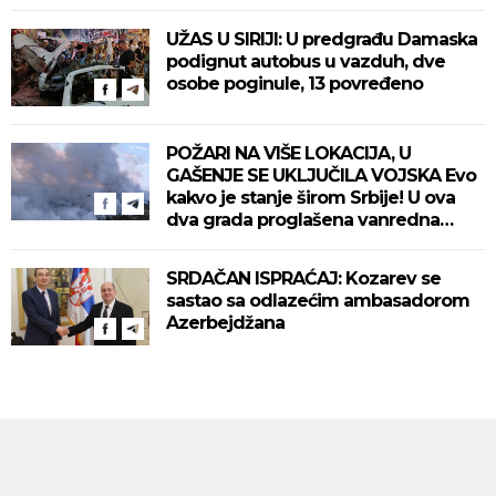
UŽAS U SIRIJI: U predgrađu Damaska
podignut autobus u vazduh, dve
osobe poginule, 13 povređeno
POŽARI NA VIŠE LOKACIJA, U
GAŠENJE SE UKLJUČILA VOJSKA Evo
kakvo je stanje širom Srbije! U ova
dva grada proglašena vanredna
situacija! (VIDEO)
SRDAČAN ISPRAĆAJ: Kozarev se
sastao sa odlazećim ambasadorom
Azerbejdžana