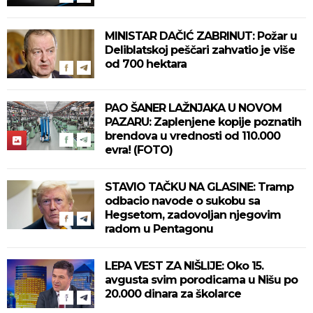
MINISTAR DAČIĆ ZABRINUT: Požar u
Deliblatskoj peščari zahvatio je više
od 700 hektara
PAO ŠANER LAŽNJAKA U NOVOM
PAZARU: Zaplenjene kopije poznatih
brendova u vrednosti od 110.000
evra! (FOTO)
STAVIO TAČKU NA GLASINE: Tramp
odbacio navode o sukobu sa
Hegsetom, zadovoljan njegovim
radom u Pentagonu
LEPA VEST ZA NIŠLIJE: Oko 15.
avgusta svim porodicama u Nišu po
20.000 dinara za školarce