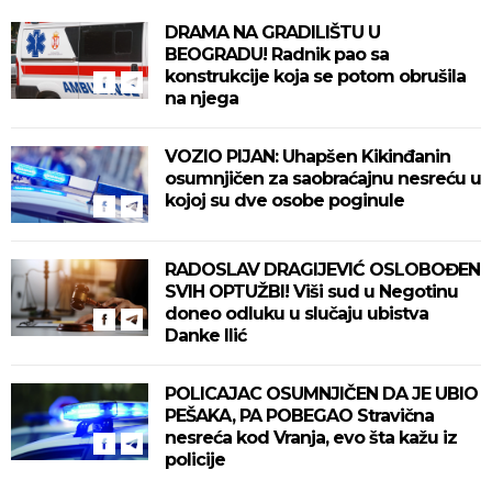
DRAMA NA GRADILIŠTU U
BEOGRADU! Radnik pao sa
konstrukcije koja se potom obrušila
na njega
VOZIO PIJAN: Uhapšen Kikinđanin
osumnjičen za saobraćajnu nesreću u
kojoj su dve osobe poginule
RADOSLAV DRAGIJEVIĆ OSLOBOĐEN
SVIH OPTUŽBI! Viši sud u Negotinu
doneo odluku u slučaju ubistva
Danke Ilić
POLICAJAC OSUMNJIČEN DA JE UBIO
PEŠAKA, PA POBEGAO Stravična
nesreća kod Vranja, evo šta kažu iz
policije