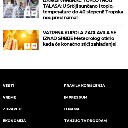
DANAS VRHUNAC TOPLOTNOG
TALASA: U Srbiji sunčano i toplo,
temperature do 40 stepeni! Tropska
noć pred nama!
VATRENA KUPOLA ZAGLAVILA SE
IZNAD SRBIJE Meteorolog otkrio
kada će konačno stići zahlađenje!
VESTI
PRAVILA KORIŠĆENJA
VREME
IMPRESSUM
ZDRAVLJE
O NAMA
EKONOMIJA
TANJUG TV PROGRAM