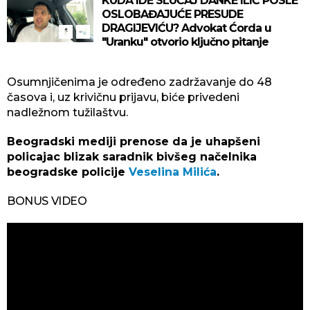
KUDA IDE SLUČAJ DANKE ILIĆ POSLE
OSLOBAĐAJUĆE PRESUDE
DRAGIJEVIĆU? Advokat Ćorda u
"Uranku" otvorio ključno pitanje
Osumnjičenima je određeno zadržavanje do 48
časova i, uz krivičnu prijavu, biće privedeni
nadležnom tužilaštvu.
Beogradski mediji prenose da je uhapšeni
policajac blizak saradnik bivšeg načelnika
beogradske policije
Veselina Milića
.
BONUS VIDEO