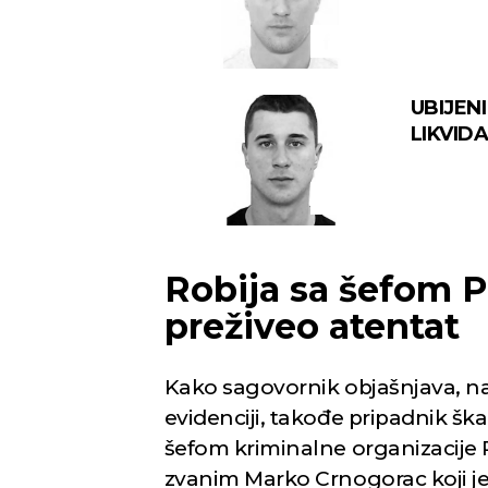
rešetak
UBIJENI
LIKVIDA
telohran
Robija sa šefom Pi
preživeo atentat
Kako sagovornik objašnjava, naj
evidenciji, takođe pripadnik šk
šefom kriminalne organizacije 
zvanim Marko Crnogorac koji je