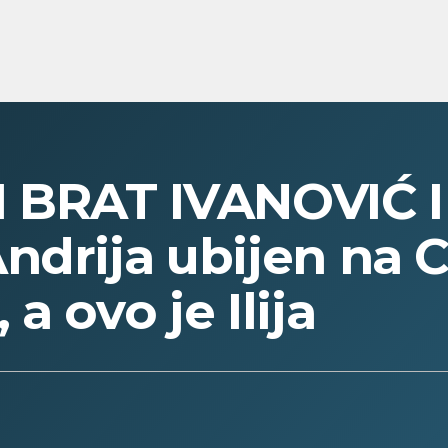
I BRAT IVANOVIĆ 
drija ubijen na Ce
a ovo je Ilija