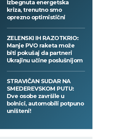
Izbegnuta energetska
kriza, trenutno smo
oprezno optimistični
ZELENSKI IH RAZOTKRIO:
Manje PVO raketa može
biti pokušaj da partneri
Ukrajinu učine poslušnijom
STRAVIČAN SUDAR NA
SMEDEREVSKOM PUTU:
Dve osobe završile u
bolnici, automobili potpuno
uništeni!