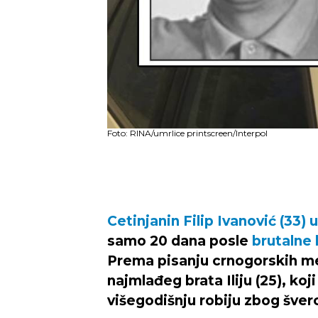
Foto: RINA/umrlice printscreen/Interpol
Cetinjanin Filip Ivanović (33)
samo 20 dana posle
brutalne 
Prema pisanju crnogorskih medi
najmlađeg brata Iliju (25), koj
višegodišnju robiju zbog šver