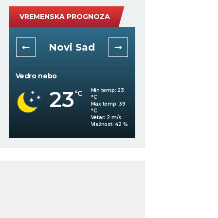
VREMENSKA PROGNOZA
Novi Sad
Niš
Vedro nebo
Vedro nebo
23
21
Min temp:
23
°C
°C
°C
Max temp:
39
°C
Vetar:
2
m/s
%
Vlažnost:
42
%