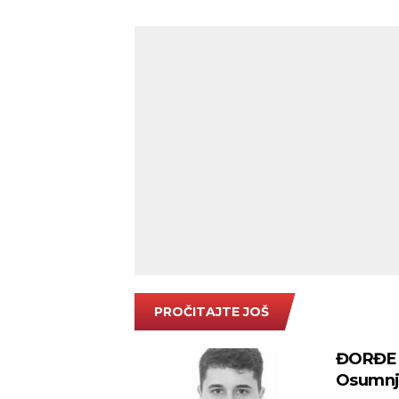
PROČITAJTE JOŠ
ĐORĐE 
Osumnji