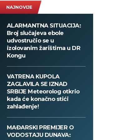
NAJNOVIJE
ALARMANTNA SITUACIJA:
Broj slučajeva ebole
udvostručio se u
izolovanim žarištima u DR
Kongu
VATRENA KUPOLA
ZAGLAVILA SE IZNAD
SRBIJE Meteorolog otkrio
kada će konačno stići
zahlađenje!
MAĐARSKI PREMIJER O
VODOSTAJU DUNAVA: