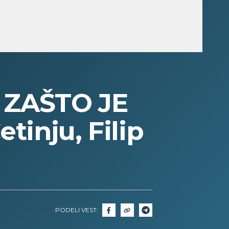
I ZAŠTO JE
tinju, Filip
PODELI VEST: