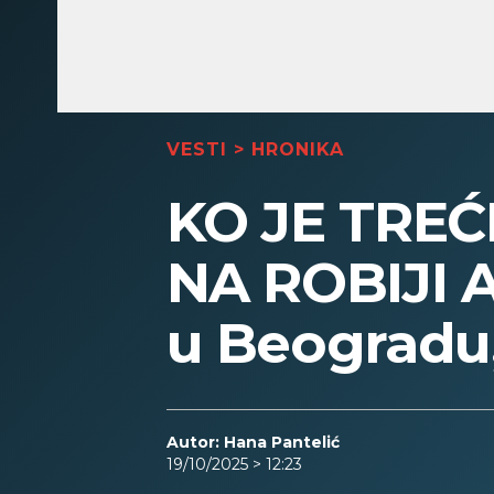
VESTI
>
HRONIKA
KO JE TREĆ
NA ROBIJI An
u Beogradu, 
Autor: Hana Pantelić
19/10/2025 > 12:23