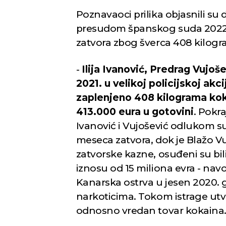
Poznavaoci prilika objasnili su da
presudom španskog suda 2022. 
zatvora zbog šverca 408 kilog
-
Ilija Ivanović, Predrag Vujoš
2021. u velikoj policijskoj ak
zaplenjeno 408 kilograma koka
413.000 eura u gotovini
. Pokr
Ivanović i Vujošević odlukom su
meseca zatvora, dok je Blažo V
zatvorske kazne, osuđeni su bi
iznosu od 15 miliona evra - navo
Kanarska ostrva u jesen 2020.
narkoticima. Tokom istrage utvrđ
odnosno vredan tovar kokaina