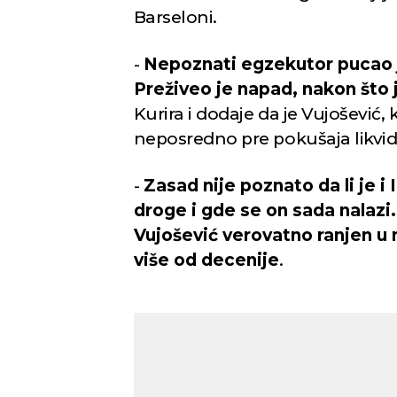
Barseloni.
-
Nepoznati egzekutor pucao je
Novi Sad
Preživeo je napad, nakon što
Kurira i dodaje da je Vujošević, 
neposredno pre pokušaja likvidac
Vedro nebo
Vedr
23
Min temp:
23
°C
°C
-
Zasad nije poznato da li je i
Max temp:
39
°C
droge i gde se on sada nalazi.
Vetar:
2
m/s
Vlažnost:
42
%
Vujošević verovatno ranjen u n
više od decenije
.