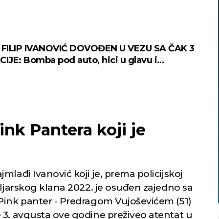
a
 FILIP IVANOVIĆ DOVOĐEN U VEZU SA ČAK 3
CIJE: Bomba pod auto, hici u glavu i
itelj deo dosijea
nk Pantera koji je
mlađi Ivanović koji je, prema policijskoj
aljarskog klana 2022. je osuđen zajedno sa
Pink panter - Predragom Vujoševićem (51)
 3. avgusta ove godine preživeo atentat u