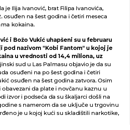
 je Ilija Ivanović, brat Filipa Ivanovića,
osuđen na šest godina i četiri meseca
rama kokaina.
ević i Božo Vukić uhapšeni su u februaru
ciji pod nazivom "Kobi Fantom" u kojoj je
ina u vrednosti od 14,4 miliona, uz
ajinski sud u Las Palmasu objavio je da su
da osuđeni na po šest godina i četiri
ukić osuđen na šest godina zatvora. Osim
li obavezani da plate i novčanu kaznu u
di izvor i podseća da su škaljarci došli na
 godine s namerom da se uključe u trgovinu
eno je u kojoj kući su skladištili narkotike,
.