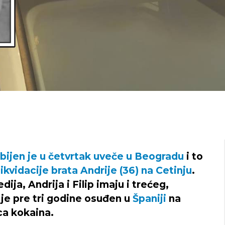
 ubijen je u četvrtak uveče u Beogradu
i to
likvidacije brata Andrije (36) na Cetinju
.
ja, Andrija i Filip imaju i trećeg,
i je pre tri godine osuđen u
Španiji
na
ca kokaina.