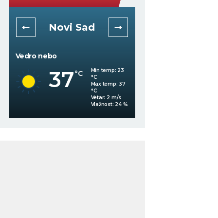
Novi Sad
Niš
Vedro nebo
Mestimično oblačno
37
Min temp:
23
°C
°C
34
°C
Max temp:
37
°C
Vetar:
2
m/s
%
Vlažnost:
24
%