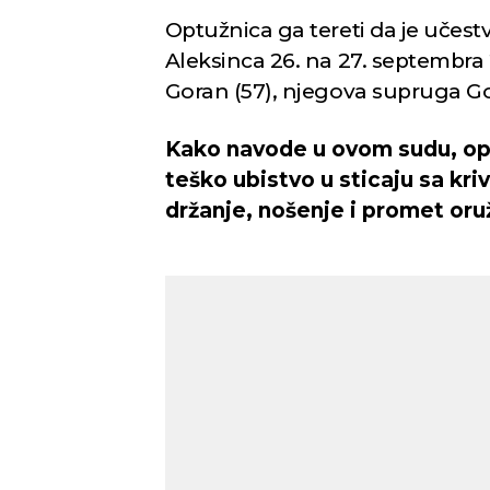
Optužnica ga tereti da je učest
Aleksinca 26. na 27. septembra 
Goran (57), njegova supruga Gord
Kako navode u ovom sudu, opt
teško ubistvo u sticaju sa kr
držanje, nošenje i promet oruž