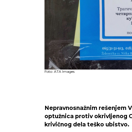
Foto: ATA Images
Nepravnosnažnim rešenjem Vi
optužnica protiv okrivljenog 
krivičnog dela teško ubistvo.