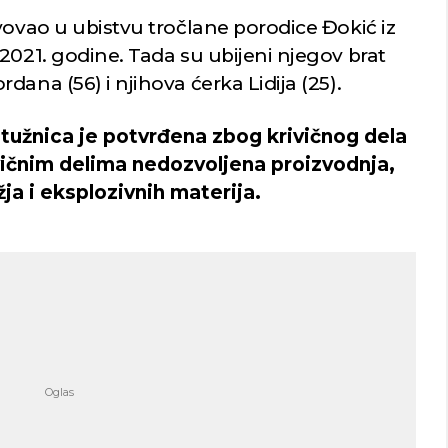
vovao u ubistvu tročlane porodice Đokić iz
2021. godine. Tada su ubijeni njegov brat
ana (56) i njihova ćerka Lidija (25).
užnica je potvrđena zbog krivičnog dela
ivičnim delima nedozvoljena proizvodnja,
ja i eksplozivnih materija.