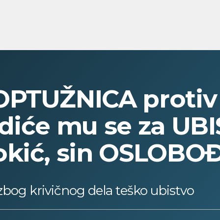
OPTUŽNICA protiv
udiće mu se za UB
okić, sin OSLOBO
bog krivičnog dela teško ubistvo