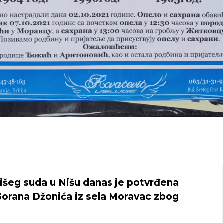
šeg suda u Nišu danas je potvrđena
Gorana Džonića iz sela Moravac zbog