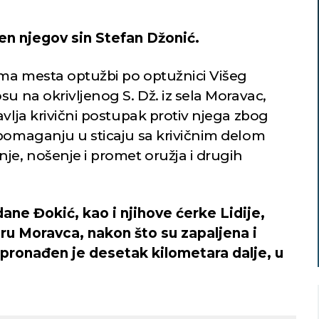
n njegov sin Stefan Džonić.
nema mesta optužbi po optužnici Višeg
su na okrivljenog S. Dž. iz sela Moravac,
avlja krivični postupak protiv njega zbog
 pomaganju u sticaju sa krivičnim delom
je, nošenje i promet oružja i drugih
ane Đokić, kao i njihove ćerke Lidije,
ru Moravca, nakon što su zapaljena i
pronađen je desetak kilometara dalje, u