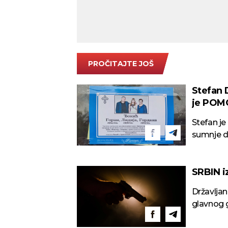
PROČITAJTE JOŠ
Stefan 
je POM
Stefan j
sumnje d
SRBIN 
Državljan
glavnog 