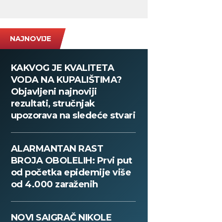
NAJNOVIJE
KAKVOG JE KVALITETA
VODA NA KUPALIŠTIMA?
Objavljeni najnoviji
rezultati, stručnjak
upozorava na sledeće stvari
ALARMANTAN RAST
BROJA OBOLELIH: Prvi put
od početka epidemije više
od 4.000 zaraženih
NOVI SAIGRAČ NIKOLE