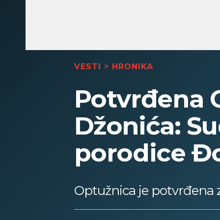
VESTI
>
HRONIKA
Potvrđena 
Džonića: S
porodice Đ
Optužnica je potvrđena z