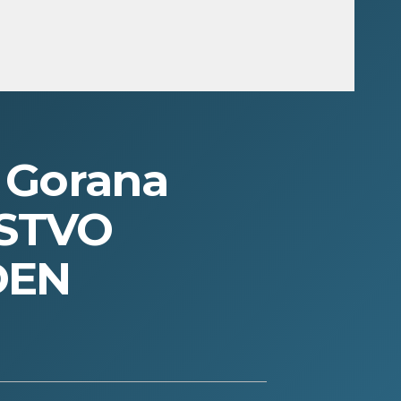
 Gorana
ISTVO
ĐEN