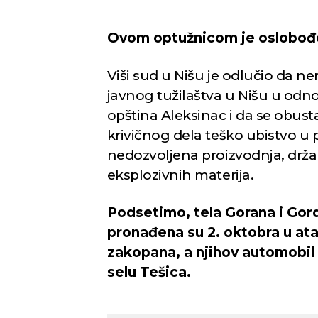
Ovom optužnicom je oslobođe
Viši sud u Nišu je odlučio da 
javnog tužilaštva u Nišu u odno
opština Aleksinac i da se obust
krivičnog dela teško ubistvo u
nedozvoljena proizvodnja, držan
eksplozivnih materija.
Podsetimo, tela Gorana i Gord
pronađena su 2. oktobra u ata
zakopana, a njihov automobil 
selu Tešica.