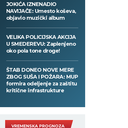
JOKIĆA IZNENADIO
NAVIJAČE: Umesto koševa,
objavio muzički album
VELIKA POLICIJSKA AKCIJA
U SMEDEREVU: Zaplenjeno
oko pola tone droge!
ŠTAB DONEO NOVE MERE
ZBOG SUŠA I POŽARA: MUP
formira odeljenje za zaštitu
kritične infrastrukture
VREMENSKA PROGNOZA