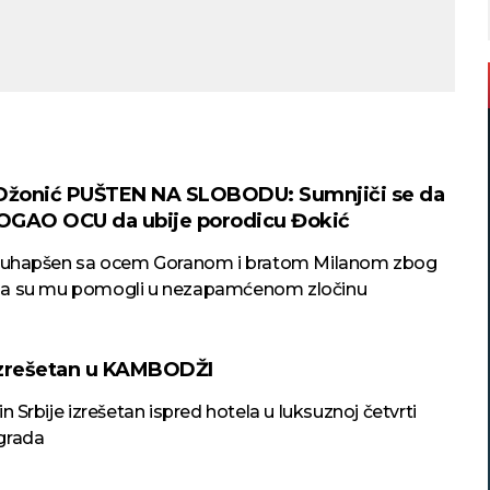
Džonić PUŠTEN NA SLOBODU: Sumnjiči se da
OGAO OCU da ubije porodicu Đokić
e uhapšen sa ocem Goranom i bratom Milanom zbog
a su mu pomogli u nezapamćenom zločinu
izrešetan u KAMBODŽI
in Srbije izrešetan ispred hotela u luksuznoj četvrti
grada