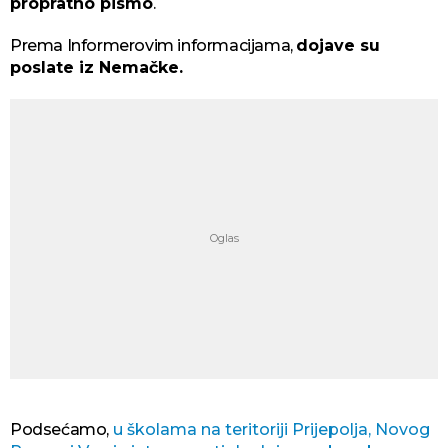
propratno pismo
.
Prema Informerovim informacijama,
dojave su
poslate iz Nemačke.
Podsećamo,
u školama na teritoriji Prijepolja, Novog