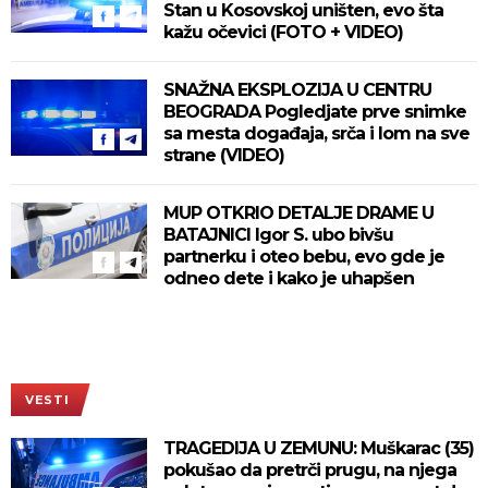
Stan u Kosovskoj uništen, evo šta
kažu očevici (FOTO + VIDEO)
SNAŽNA EKSPLOZIJA U CENTRU
BEOGRADA Pogledjate prve snimke
sa mesta događaja, srča i lom na sve
strane (VIDEO)
MUP OTKRIO DETALJE DRAME U
BATAJNICI Igor S. ubo bivšu
partnerku i oteo bebu, evo gde je
odneo dete i kako je uhapšen
VESTI
TRAGEDIJA U ZEMUNU: Muškarac (35)
pokušao da pretrči prugu, na njega