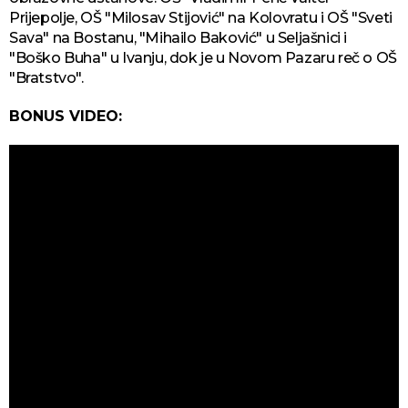
Prijepolje, OŠ "Milosav Stijović" na Kolovratu i OŠ "Sveti
Sava" na Bostanu, "Mihailo Baković" u Seljašnici i
"Boško Buha" u Ivanju, dok je u Novom Pazaru reč o OŠ
"Bratstvo".
BONUS VIDEO: