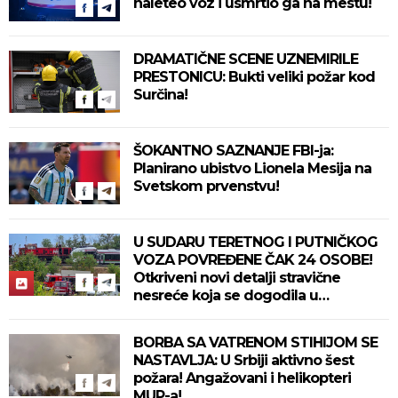
naleteo voz i usmrtio ga na mestu!
DRAMATIČNE SCENE UZNEMIRILE
PRESTONICU: Bukti veliki požar kod
Surčina!
ŠOKANTNO SAZNANJE FBI-ja:
Planirano ubistvo Lionela Mesija na
Svetskom prvenstvu!
U SUDARU TERETNOG I PUTNIČKOG
VOZA POVREĐENE ČAK 24 OSOBE!
Otkriveni novi detalji stravične
nesreće koja se dogodila u
Bjelovaru! (FOTO)
BORBA SA VATRENOM STIHIJOM SE
NASTAVLJA: U Srbiji aktivno šest
požara! Angažovani i helikopteri
MUP-a!