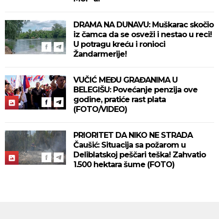
DRAMA NA DUNAVU: Muškarac skočio
iz čamca da se osveži i nestao u reci!
U potragu kreću i ronioci
Žandarmerije!
VUČIĆ MEĐU GRAĐANIMA U
BELEGIŠU: Povećanje penzija ove
godine, pratiće rast plata
(FOTO/VIDEO)
PRIORITET DA NIKO NE STRADA
Čaušić: Situacija sa požarom u
Deliblatskoj peščari teška! Zahvatio
1.500 hektara šume (FOTO)