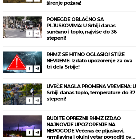
širenje požara!
PONEGDE OBLAČNO SA
PLJUSKOVIMA: U Srbiji danas
sunčano i toplo, najviše do 36
stepeni!
RHMZ SE HITNO OGLASIO! STIŽE
NEVREME: Izdato upozorenje za ova
tri dela Srbije!
UVEČE NAGLA PROMENA VREMENA: U
Srbiji danas toplo, temperature do 37
stepeni!
BUDITE OPREZNI! RHMZ IZDAO
NAJNOVIJE UPOZORENJE NA
NEPOGODE Večeras će pljuskovi,
grmljavina i olujni vetar pogoditi ove