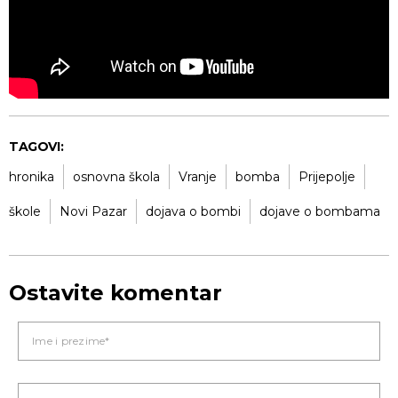
TAGOVI:
hronika
osnovna škola
Vranje
bomba
Prijepolje
škole
Novi Pazar
dojava o bombi
dojave o bombama
Ostavite komentar