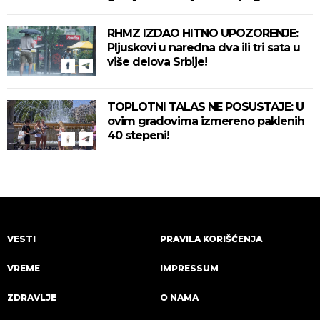
delove zemlje!
RHMZ IZDAO HITNO UPOZORENJE:
Pljuskovi u naredna dva ili tri sata u
više delova Srbije!
TOPLOTNI TALAS NE POSUSTAJE: U
ovim gradovima izmereno paklenih
40 stepeni!
VESTI
PRAVILA KORIŠĆENJA
VREME
IMPRESSUM
ZDRAVLJE
O NAMA