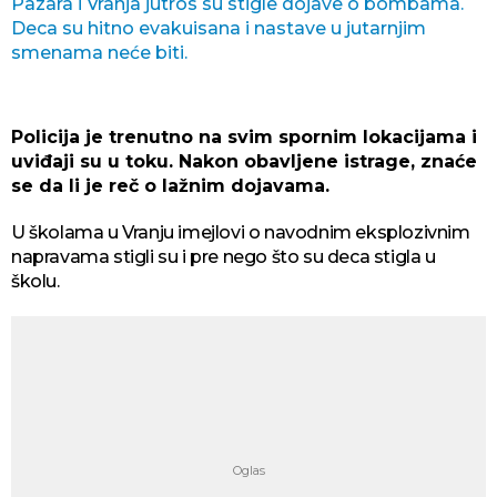
Pazara i Vranja jutros su stigle dojave o bombama.
Deca su hitno evakuisana i nastave u jutarnjim
smenama neće biti.
Policija je trenutno na svim spornim lokacijama i
uviđaji su u toku. Nakon obavljene istrage, znaće
se da li je reč o lažnim dojavama.
U školama u Vranju imejlovi o navodnim eksplozivnim
napravama stigli su i pre nego što su deca stigla u
školu.