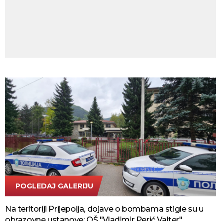
POGLEDAJ GALERIJU
RINA
Na teritoriji Prijepolja, dojave o bombama stigle su u
obrazovne ustanove: OŠ "Vladimir Perić Valter"