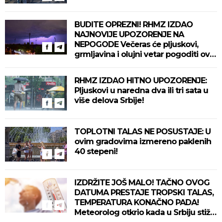
BUDITE OPREZNI! RHMZ IZDAO
NAJNOVIJE UPOZORENJE NA
NEPOGODE Večeras će pljuskovi,
grmljavina i olujni vetar pogoditi ove
delove zemlje!
RHMZ IZDAO HITNO UPOZORENJE:
Pljuskovi u naredna dva ili tri sata u
više delova Srbije!
TOPLOTNI TALAS NE POSUSTAJE: U
ovim gradovima izmereno paklenih
40 stepeni!
IZDRŽITE JOŠ MALO! TAČNO OVOG
DATUMA PRESTAJE TROPSKI TALAS,
TEMPERATURA KONAČNO PADA!
Meteorolog otkrio kada u Srbiju stiže