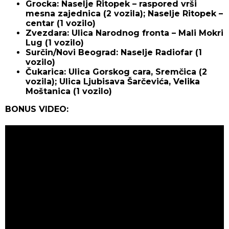
Grocka: Naselje Ritopek – raspored vrši
mesna zajednica (2 vozila); Naselje Ritopek –
centar (1 vozilo)
Zvezdara: Ulica Narodnog fronta – Mali Mokri
Lug (1 vozilo)
Surčin/Novi Beograd: Naselje Radiofar (1
vozilo)
Čukarica: Ulica Gorskog cara, Sremčica (2
vozila); Ulica Ljubisava Šarčevića, Velika
Moštanica (1 vozilo)
BONUS VIDEO: