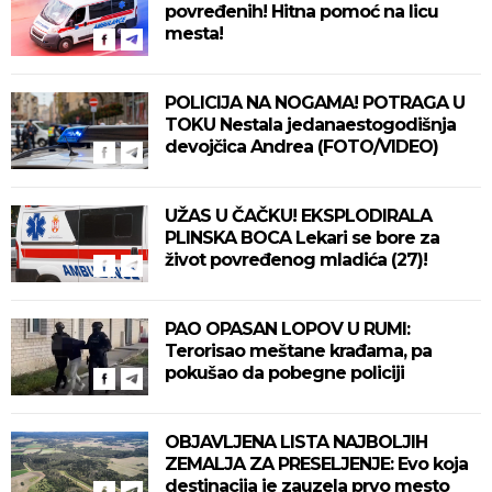
povređenih! Hitna pomoć na licu
mesta!
POLICIJA NA NOGAMA! POTRAGA U
TOKU Nestala jedanaestogodišnja
devojčica Andrea (FOTO/VIDEO)
UŽAS U ČAČKU! EKSPLODIRALA
PLINSKA BOCA Lekari se bore za
život povređenog mladića (27)!
PAO OPASAN LOPOV U RUMI:
Terorisao meštane krađama, pa
pokušao da pobegne policiji
OBJAVLJENA LISTA NAJBOLJIH
ZEMALJA ZA PRESELJENJE: Evo koja
destinacija je zauzela prvo mesto