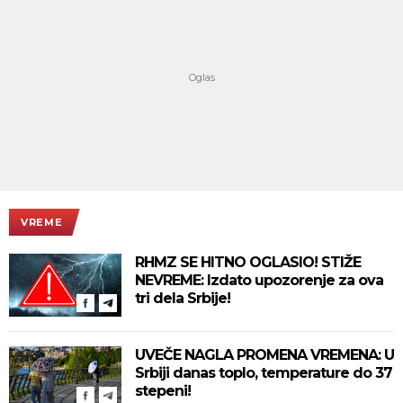
VREME
RHMZ SE HITNO OGLASIO! STIŽE
NEVREME: Izdato upozorenje za ova
tri dela Srbije!
UVEČE NAGLA PROMENA VREMENA: U
Srbiji danas toplo, temperature do 37
stepeni!