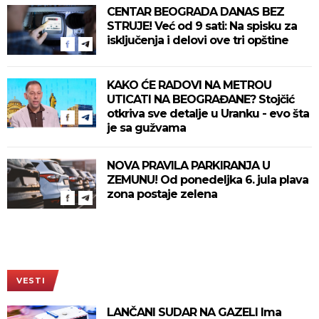
CENTAR BEOGRADA DANAS BEZ
STRUJE! Već od 9 sati: Na spisku za
isključenja i delovi ove tri opštine
KAKO ĆE RADOVI NA METROU
UTICATI NA BEOGRAĐANE? Stojčić
otkriva sve detalje u Uranku - evo šta
je sa gužvama
NOVA PRAVILA PARKIRANJA U
ZEMUNU! Od ponedeljka 6. jula plava
zona postaje zelena
VESTI
LANČANI SUDAR NA GAZELI Ima