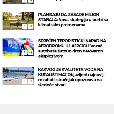
PLANIRAJU DA ZASADE MILION
STABALA: Nova strategija u borbi sa
klimatskim promenama
SPREČEN TERORISTIČKI NAPAD NA
AERODROMU U LAJPCIGU: Vozač
autobusa šutnuo dron natovaren
eksplozivom
KAKVOG JE KVALITETA VODA NA
KUPALIŠTIMA? Objavljeni najnoviji
rezultati, stručnjak upozorava na
sledeće stvari