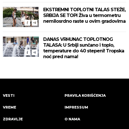
zahlađenje!
EKSTREMNI TOPLOTNI TALAS STEŽE,
SRBIJA SE TOPI Živa u termometru
nemilosrdno raste u ovim gradovima
DANAS VRHUNAC TOPLOTNOG
TALASA: U Srbiji sunčano i toplo,
temperature do 40 stepeni! Tropska
noć pred nama!
VESTI
PRAVILA KORIŠĆENJA
VREME
IMPRESSUM
ZDRAVLJE
O NAMA