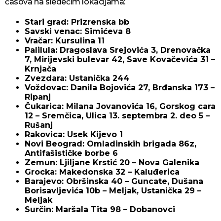
časova na sledećim lokacijama:
Stari grad: Prizrenska bb
Savski venac: Simićeva 8
Vračar: Kursulina 11
Palilula: Dragoslava Srejovića 3, Drenovačka
7, Mirijevski bulevar 42, Save Kovačevića 31 –
Krnjača
Zvezdara: Ustanička 244
Voždovac: Danila Bojovića 27, Brđanska 173 –
Ripanj
Čukarica: Milana Jovanovića 16, Gorskog cara
12 – Sremčica, Ulica 13. septembra 2. deo 5 –
Rušanj
Rakovica: Usek Kijevo 1
Novi Beograd: Omladinskih brigada 86z,
Antifašističke borbe 6
Zemun: Ljiljane Krstić 20 – Nova Galenika
Grocka: Makedonska 32 – Kaluđerica
Barajevo: Obršinska 40 – Guncate, Dušana
Borisavljevića 10b – Meljak, Ustanička 29 –
Meljak
Surčin: Maršala Tita 98 – Dobanovci