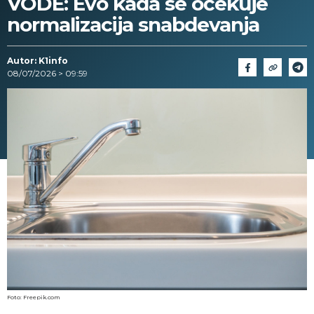
VODE: Evo kada se očekuje
normalizacija snabdevanja
Autor: K1info
08/07/2026 > 09:59
Foto: Freepik.com