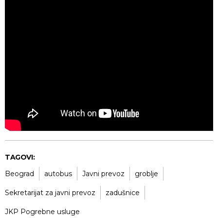
TAGOVI:
Beograd
autobus
Javni prevoz
groblje
Sekretarijat za javni prevoz
zadušnice
JKP Pogrebne usluge