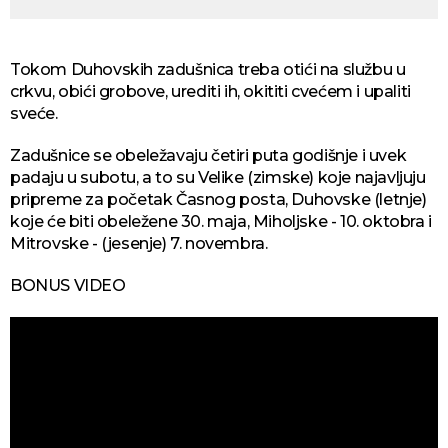
Tokom Duhovskih zadušnica treba otići na službu u
crkvu, obići grobove, urediti ih, okititi cvećem i upaliti
sveće.
Zadušnice se obeležavaju četiri puta godišnje i uvek
padaju u subotu, a to su Velike (zimske) koje najavljuju
pripreme za početak Časnog posta, Duhovske (letnje)
koje će biti obeležene 30. maja, Miholjske - 10. oktobra i
Mitrovske - (jesenje) 7. novembra.
BONUS VIDEO