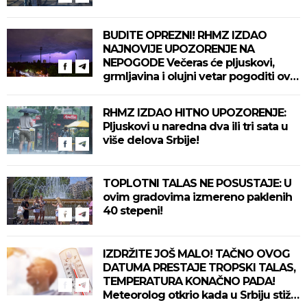
BUDITE OPREZNI! RHMZ IZDAO
NAJNOVIJE UPOZORENJE NA
NEPOGODE Večeras će pljuskovi,
grmljavina i olujni vetar pogoditi ove
delove zemlje!
RHMZ IZDAO HITNO UPOZORENJE:
Pljuskovi u naredna dva ili tri sata u
više delova Srbije!
TOPLOTNI TALAS NE POSUSTAJE: U
ovim gradovima izmereno paklenih
40 stepeni!
IZDRŽITE JOŠ MALO! TAČNO OVOG
DATUMA PRESTAJE TROPSKI TALAS,
TEMPERATURA KONAČNO PADA!
Meteorolog otkrio kada u Srbiju stiže