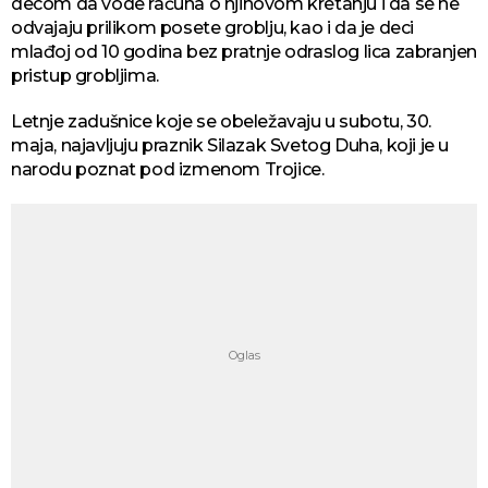
decom da vode računa o njihovom kretanju i da se ne
odvajaju prilikom posete groblju, kao i da je deci
mlađoj od 10 godina bez pratnje odraslog lica zabranjen
pristup grobljima.
Letnje zadušnice koje se obeležavaju u subotu, 30.
maja, najavljuju praznik Silazak Svetog Duha, koji je u
narodu poznat pod izmenom Trojice.