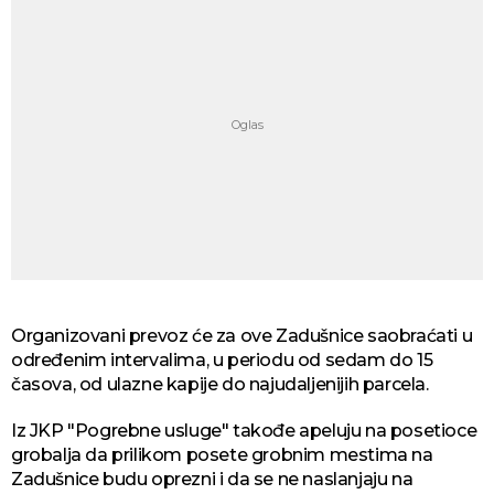
Organizovani prevoz će za ove Zadušnice saobraćati u
određenim intervalima, u periodu od sedam do 15
časova, od ulazne kapije do najudaljenijih parcela.
Iz JKP "Pogrebne usluge" takođe apeluju na posetioce
grobalja da prilikom posete grobnim mestima na
Zadušnice budu oprezni i da se ne naslanjaju na