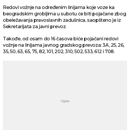
Redovi vožnje na određenim linijama koje voze ka
beogradskim grobljima u subotu će biti pojačane zbog
obeležavanja pravoslavnih zadušnica, saopšteno je iz
Sekretarijata za javni prevoz.
Takođe, od osam do 16 časova biće pojačani redovi
vožnje na linijama javnog gradskog prevoza: 3A, 25, 26,
35, 50, 63, 65, 75, 82, 101, 202, 310, 502, 533, 612 i 708.