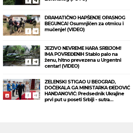
DRAMATIČNO HAPŠENJE OPASNOG
BEGUNCA! Osumnjičen za otmicu i
mučenje! (VIDEO)
JEZIVO NEVREME HARA SRBIJOM!
IMA POVREĐENIH Stablo palo na
ženu, hitno prevezena u Urgentni
centar! (VIDEO)
ZELENSKI STIGAO U BEOGRAD,
DOČEKALA GA MINISTARKA ĐEDOVIĆ
HANDANOVIĆ: Predsednik Ukrajine
prvi put u poseti Srbiji - sutra
sastanak sa Vučićem! (FOTO/VIDEO)