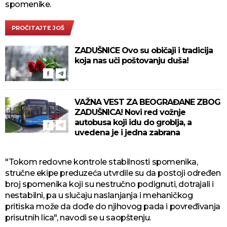
spomenike.
PROČITAJTE JOŠ
ZADUŠNICE Ovo su običaji i tradicija
koja nas uči poštovanju duša!
VAŽNA VEST ZA BEOGRAĐANE ZBOG
ZADUŠNICA! Novi red vožnje
autobusa koji idu do groblja, a
uvedena je i jedna zabrana
"Tokom redovne kontrole stabilnosti spomenika,
stručne ekipe preduzeća utvrdile su da postoji određen
broj spomenika koji su nestručno podignuti, dotrajali i
nestabilni, pa u slučaju naslanjanja i mehaničkog
pritiska može da dođe do njihovog pada i povređivanja
prisutnih lica", navodi se u saopštenju.