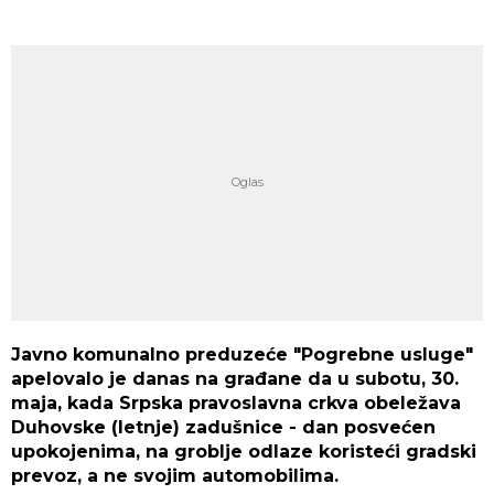
Javno komunalno preduzeće "Pogrebne usluge"
apelovalo je danas na građane da u subotu, 30.
maja, kada Srpska pravoslavna crkva obeležava
Duhovske (letnje) zadušnice - dan posvećen
upokojenima, na groblje odlaze koristeći gradski
prevoz, a ne svojim automobilima.