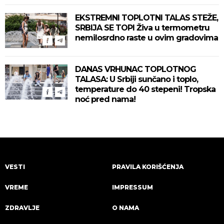
zahlađenje!
EKSTREMNI TOPLOTNI TALAS STEŽE,
SRBIJA SE TOPI Živa u termometru
nemilosrdno raste u ovim gradovima
DANAS VRHUNAC TOPLOTNOG
TALASA: U Srbiji sunčano i toplo,
temperature do 40 stepeni! Tropska
noć pred nama!
VESTI
PRAVILA KORIŠĆENJA
VREME
IMPRESSUM
ZDRAVLJE
O NAMA