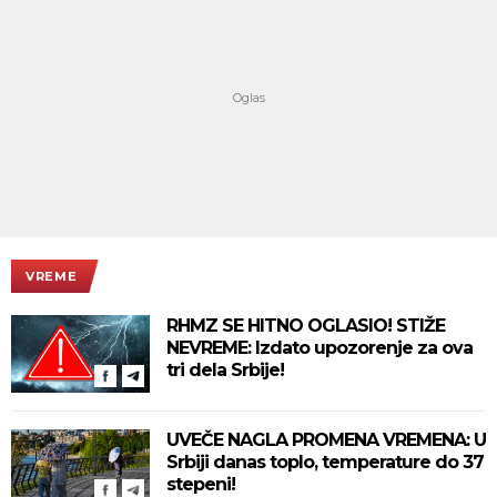
VREME
RHMZ SE HITNO OGLASIO! STIŽE
NEVREME: Izdato upozorenje za ova
tri dela Srbije!
UVEČE NAGLA PROMENA VREMENA: U
Srbiji danas toplo, temperature do 37
stepeni!