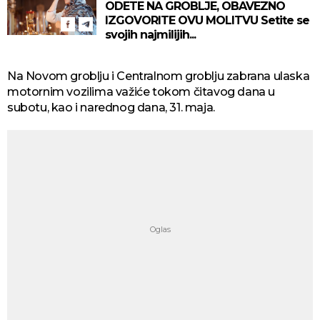
ODETE NA GROBLJE, OBAVEZNO
IZGOVORITE OVU MOLITVU Setite se
svojih najmilijih...
Na Novom groblju i Centralnom groblju zabrana ulaska
motornim vozilima važiće tokom čitavog dana u
subotu, kao i narednog dana, 31. maja.