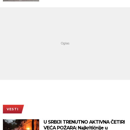
VESTI
U SRBIJI TRENUTNO AKTIVNA ČETIRI
VEĆA POŽARA: Najkritičnije u