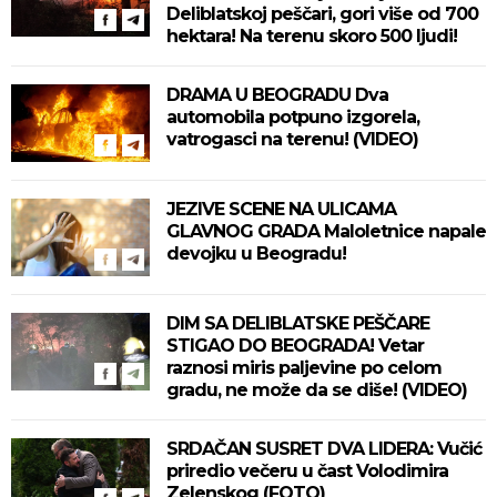
Deliblatskoj peščari, gori više od 700
hektara! Na terenu skoro 500 ljudi!
DRAMA U BEOGRADU Dva
automobila potpuno izgorela,
vatrogasci na terenu! (VIDEO)
JEZIVE SCENE NA ULICAMA
GLAVNOG GRADA Maloletnice napale
devojku u Beogradu!
DIM SA DELIBLATSKE PEŠČARE
STIGAO DO BEOGRADA! Vetar
raznosi miris paljevine po celom
gradu, ne može da se diše! (VIDEO)
SRDAČAN SUSRET DVA LIDERA: Vučić
priredio večeru u čast Volodimira
Zelenskog (FOTO)