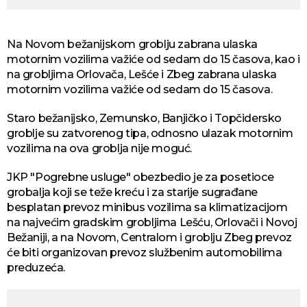
Na Novom bežanijskom groblju zabrana ulaska
motornim vozilima važiće od sedam do 15 časova, kao i
na grobljima Orlovača, Lešće i Zbeg zabrana ulaska
motornim vozilima važiće od sedam do 15 časova.
Staro bežanijsko, Zemunsko, Banjičko i Topčidersko
groblje su zatvorenog tipa, odnosno ulazak motornim
vozilima na ova groblja nije moguć.
JKP "Pogrebne usluge" obezbedio je za posetioce
grobalja koji se teže kreću i za starije sugrađane
besplatan prevoz minibus vozilima sa klimatizacijom
na najvećim gradskim grobljima Lešću, Orlovači i Novoj
Bežaniji, a na Novom, Centralom i groblju Zbeg prevoz
će biti organizovan prevoz službenim automobilima
preduzeća.