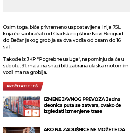
Osim toga, biće privremeno uspostavljena linija 75L
koja će saobraćati od Gradske opštine Novi Beograd
do Bežanijskog groblja sa dva vozila od osam do 16
sati.
Takođe iz JKP "Pogrebne usluge", napominju da će u
subotu, 31. maja, na snazi biti zabrana ulaska motornim
vozilima na groblja.
PROČITAJTE JOŠ
IZMENE JAVNOG PREVOZA Jedna
deonica puta se zatvara, ovako će
izgledati izmenjene trase
AKO NA ZADUŠNICE NE MOŽETE DA