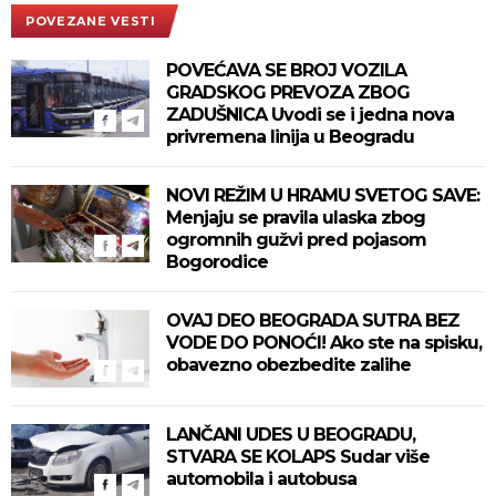
POVEZANE VESTI
POVEĆAVA SE BROJ VOZILA
GRADSKOG PREVOZA ZBOG
ZADUŠNICA Uvodi se i jedna nova
privremena linija u Beogradu
NOVI REŽIM U HRAMU SVETOG SAVE:
Menjaju se pravila ulaska zbog
ogromnih gužvi pred pojasom
Bogorodice
OVAJ DEO BEOGRADA SUTRA BEZ
VODE DO PONOĆI! Ako ste na spisku,
obavezno obezbedite zalihe
LANČANI UDES U BEOGRADU,
STVARA SE KOLAPS Sudar više
automobila i autobusa