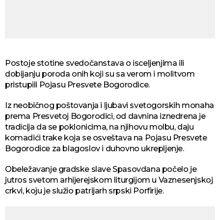
Postoje stotine svedočanstava o isceljenjima ili
dobijanju poroda onih koji su sa verom i molitvom
pristupili Pojasu Presvete Bogorodice.
Iz neobičnog poštovanja i ljubavi svetogorskih monaha
prema Presvetoj Bogorodici, od davnina iznedrena je
tradicija da se poklonicima, na njihovu molbu, daju
komadići trake koja se osveštava na Pojasu Presvete
Bogorodice za blagoslov i duhovno ukrepljenje.
Obeležavanje gradske slave Spasovdana počelo je
jutros svetom arhijerejskom liturgijom u Vaznesenjskoj
crkvi, koju je služio patrijarh srpski Porfirije.