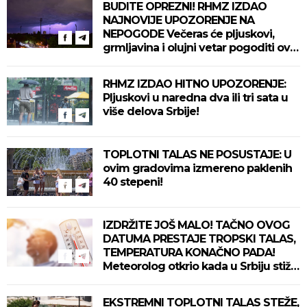
BUDITE OPREZNI! RHMZ IZDAO
NAJNOVIJE UPOZORENJE NA
NEPOGODE Večeras će pljuskovi,
grmljavina i olujni vetar pogoditi ove
delove zemlje!
RHMZ IZDAO HITNO UPOZORENJE:
Pljuskovi u naredna dva ili tri sata u
više delova Srbije!
TOPLOTNI TALAS NE POSUSTAJE: U
ovim gradovima izmereno paklenih
40 stepeni!
IZDRŽITE JOŠ MALO! TAČNO OVOG
DATUMA PRESTAJE TROPSKI TALAS,
TEMPERATURA KONAČNO PADA!
Meteorolog otkrio kada u Srbiju stiže
zahlađenje!
EKSTREMNI TOPLOTNI TALAS STEŽE,