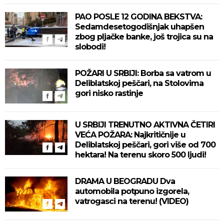
PAO POSLE 12 GODINA BEKSTVA:
Sedamdesetogodišnjak uhapšen
zbog pljačke banke, još trojica su na
slobodi!
POŽARI U SRBIJI: Borba sa vatrom u
Deliblatskoj peščari, na Stolovima
gori nisko rastinje
U SRBIJI TRENUTNO AKTIVNA ČETIRI
VEĆA POŽARA: Najkritičnije u
Deliblatskoj peščari, gori više od 700
hektara! Na terenu skoro 500 ljudi!
DRAMA U BEOGRADU Dva
automobila potpuno izgorela,
vatrogasci na terenu! (VIDEO)