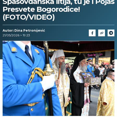
Spasovdanska litija, tu je i Pojas
Presvete Bogorodice!
(FOTO/VIDEO)
Autor: Dina Petronijević
21/05/2026 > 19:23