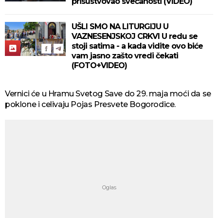
prisustvovao svečanosti (VIDEO)
UŠLI SMO NA LITURGIJU U
VAZNESENJSKOJ CRKVI U redu se
stoji satima - a kada vidite ovo biće
vam jasno zašto vredi čekati
(FOTO+VIDEO)
Vernici će u Hramu Svetog Save do 29. maja moći da se
poklone i celivaju Pojas Presvete Bogorodice.