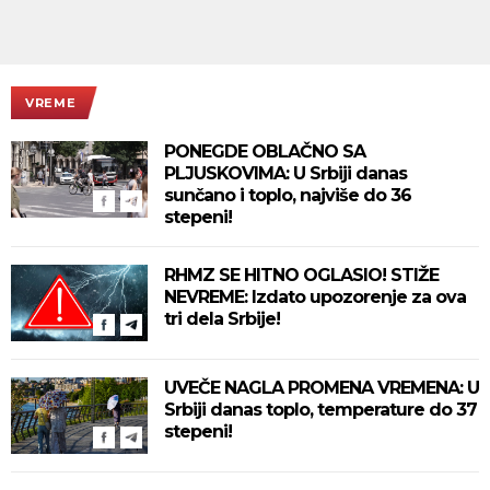
VREME
PONEGDE OBLAČNO SA
PLJUSKOVIMA: U Srbiji danas
sunčano i toplo, najviše do 36
stepeni!
RHMZ SE HITNO OGLASIO! STIŽE
NEVREME: Izdato upozorenje za ova
tri dela Srbije!
UVEČE NAGLA PROMENA VREMENA: U
Srbiji danas toplo, temperature do 37
stepeni!