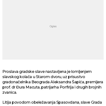
Proslava gradske slave nastavljena je lomljenjem
slavskog kolača u Starom dvoru, uz prisustvo
gradonačelnika Beograda Aleksandra Šapića, premijera
prof. dr Đura Macuta, patrijarha Porfirija i drugih brojnih
zvanica.
Litija povodom obeležavanja Spasovdana, slave Grada