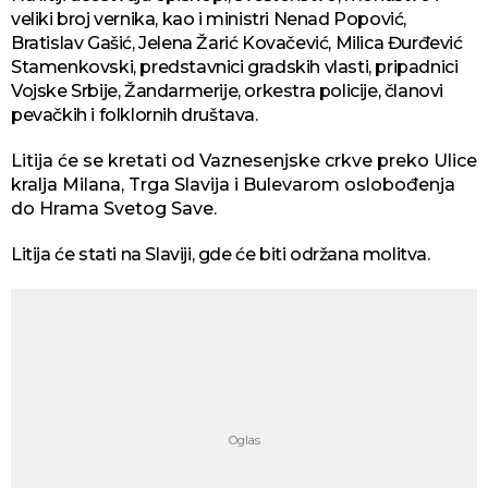
veliki broj vernika, kao i ministri Nenad Popović,
Bratislav Gašić, Jelena Žarić Kovačević, Milica Đurđević
Stamenkovski, predstavnici gradskih vlasti, pripadnici
Vojske Srbije, Žandarmerije, orkestra policije, članovi
pevačkih i folklornih društava.
Litija će se kretati od Vaznesenjske crkve preko Ulice
kralja Milana, Trga Slavija i Bulevarom oslobođenja
do Hrama Svetog Save.
Litija će stati na Slaviji, gde će biti održana molitva.