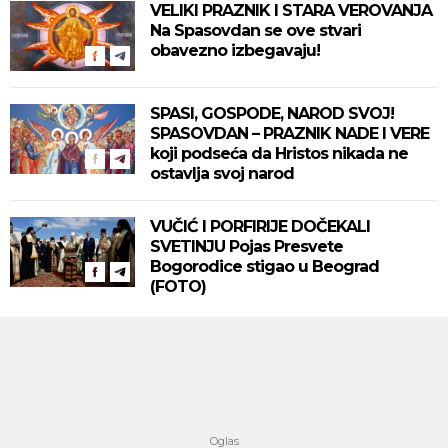
VELIKI PRAZNIK I STARA VEROVANJA
Na Spasovdan se ove stvari
obavezno izbegavaju!
SPASI, GOSPODE, NAROD SVOJ!
SPASOVDAN – PRAZNIK NADE I VERE
koji podseća da Hristos nikada ne
ostavlja svoj narod
VUČIĆ I PORFIRIJE DOČEKALI
SVETINJU Pojas Presvete
Bogorodice stigao u Beograd
(FOTO)