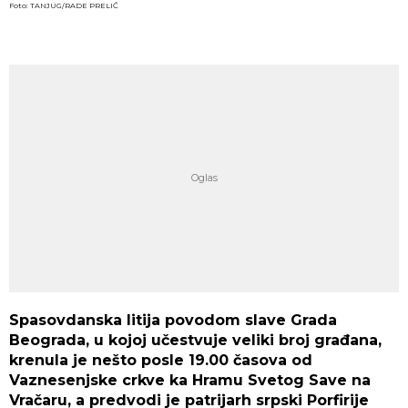
Foto: TANJUG/RADE PRELIĆ
Spasovdanska litija povodom slave Grada
Beograda, u kojoj učestvuje veliki broj građana,
krenula je nešto posle 19.00 časova od
Vaznesenjske crkve ka Hramu Svetog Save na
Vračaru, a predvodi je patrijarh srpski Porfirije