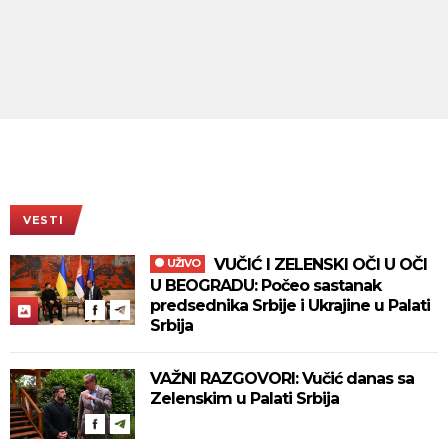
VESTI
VUČIĆ I ZELENSKI OČI U OČI
UŽIVO
U BEOGRADU: Počeo sastanak
predsednika Srbije i Ukrajine u Palati
Srbija
VAŽNI RAZGOVORI: Vučić danas sa
Zelenskim u Palati Srbija