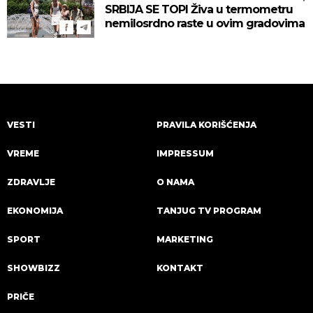
SRBIJA SE TOPI Živa u termometru
nemilosrdno raste u ovim gradovima
VESTI
PRAVILA KORIŠĆENJA
VREME
IMPRESSUM
ZDRAVLJE
O NAMA
EKONOMIJA
TANJUG TV PROGRAM
SPORT
MARKETING
SHOWBIZZ
KONTAKT
PRIČE