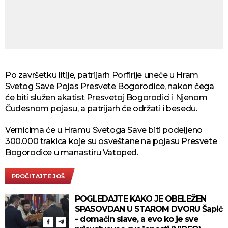
Po završetku litije, patrijarh Porfirije uneće u Hram
Svetog Save Pojas Presvete Bogorodice, nakon čega
će biti služen akatist Presvetoj Bogorodici i Njenom
Čudesnom pojasu, a patrijarh će održati i besedu.
Vernicima će u Hramu Svetoga Save biti podeljeno
300.000 trakica koje su osveštane na pojasu Presvete
Bogorodice u manastiru Vatoped.
PROČITAJTE JOŠ
POGLEDAJTE KAKO JE OBELEŽEN
SPASOVDAN U STAROM DVORU Šapić
- domaćin slave, a evo ko je sve