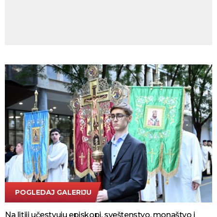
POGLEDAJ GALERIJU
FOTO TANJUG/RADE PRELIĆ
Na litiji učestvuju episkopi, sveštenstvo, monaštvo i