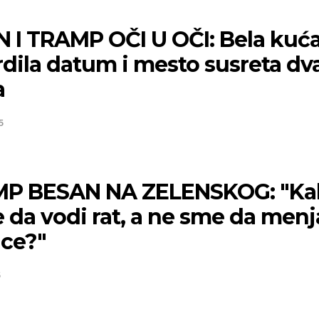
N I TRAMP OČI U OČI: Bela kuć
dila datum i mesto susreta dv
a
5
P BESAN NA ZELENSKOG: "Ka
 da vodi rat, a ne sme da menj
ice?"
5