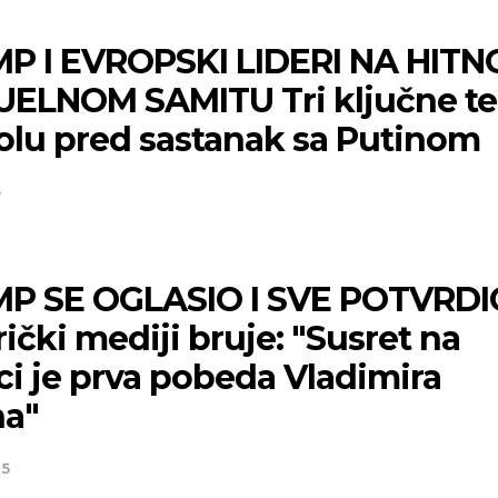
P I EVROPSKI LIDERI NA HIT
UELNOM SAMITU Tri ključne t
tolu pred sastanak sa Putinom
5
P SE OGLASIO I SVE POTVRDI
čki mediji bruje: "Susret na
ci je prva pobeda Vladimira
na"
25