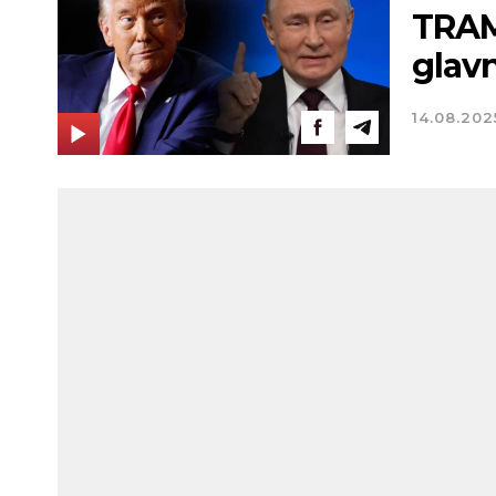
TRAM
glav
14.08.202