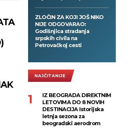
ZLOČIN ZA KOJI JOŠ NIKO
ATA
NIJE ODGOVARAO:
Godišnjica stradanja
srpskih civila na
)
Petrovačkoj cesti
NAJČITANIJE
NAK
a
IZ BEOGRADA DIREKTNIM
LETOVIMA DO 8 NOVIH
DESTINACIJA Istorijska
letnja sezona za
beogradski aerodrom