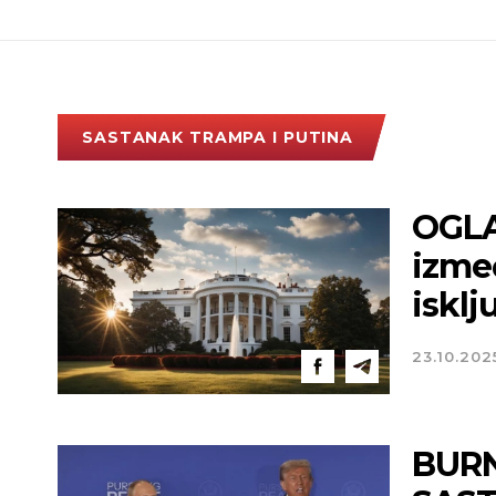
SASTANAK TRAMPA I PUTINA
OGLA
izme
isklj
23.10.202
BURN