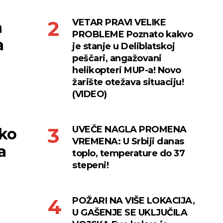
VETAR PRAVI VELIKE
a
PROBLEME Poznato kakvo
a
je stanje u Deliblatskoj
peščari, angažovani
helikopteri MUP-a! Novo
žarište otežava situaciju!
(VIDEO)
UVEČE NAGLA PROMENA
ko
VREMENA: U Srbiji danas
a
toplo, temperature do 37
stepeni!
POŽARI NA VIŠE LOKACIJA,
U GAŠENJE SE UKLJUČILA