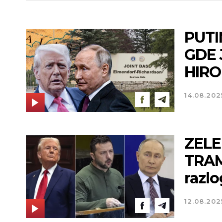
PUTI
GDE 
HIROH
14.08.202
ZELE
TRAM
razlo
12.08.202