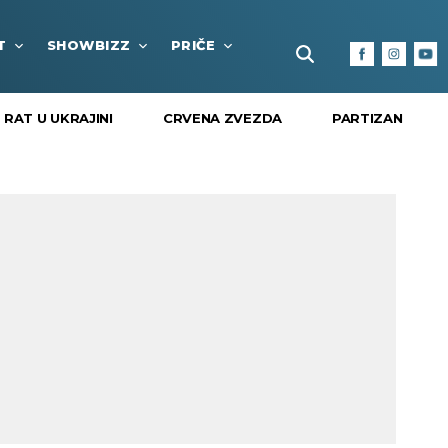
T
SHOWBIZZ
PRIČE
FUN BOX
KULTURA I
RAT U UKRAJINI
CRVENA ZVEZDA
PARTIZAN