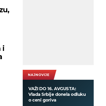
zu,
 i
a
NAJNOVIJE
VAŽI DO 16. AVGUSTA:
Vlada Srbije donela odluku
o ceni goriva