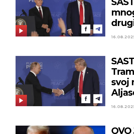
SAST
mnog
drug
16.08.202
SAST
Tramp
svoj 
Aljas
16.08.202
OVO 