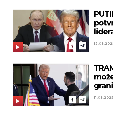
PUTI
potvr
lider
12.08.202
TRAM
može
gran
11.08.202