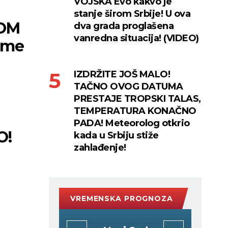
VOJSKA Evo kakvo je
stanje širom Srbije! U ova
NOM
dva grada proglašena
vanredna situacija! (VIDEO)
eme
IZDRŽITE JOŠ MALO!
TAČNO OVOG DATUMA
PRESTAJE TROPSKI TALAS,
TEMPERATURA KONAČNO
PADA! Meteorolog otkrio
O!
kada u Srbiju stiže
zahlađenje!
VREMENSKA PROGNOZA