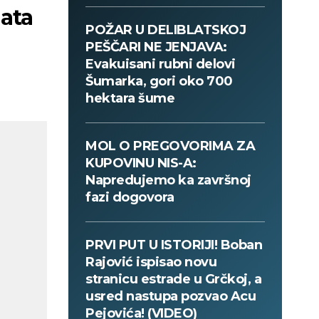
ata
POŽAR U DELIBLATSKOJ
PEŠČARI NE JENJAVA:
Evakuisani rubni delovi
Šumarka, gori oko 700
hektara šume
MOL O PREGOVORIMA ZA
KUPOVINU NIS-A:
Napredujemo ka završnoj
fazi dogovora
PRVI PUT U ISTORIJI! Boban
Rajović ispisao novu
stranicu estrade u Grčkoj, a
usred nastupa pozvao Acu
Pejovića! (VIDEO)