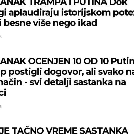
ANAK TRAMPA I PUTINA Dok
i aplaudiraju istorijskom pote
i besne više nego ikad
5
ANAK OCENJEN 10 OD 10 Putin
 postigli dogovor, ali svako n
način - svi detalji sastanka na
ci
5
JE TAČNO VREME SASTANKA