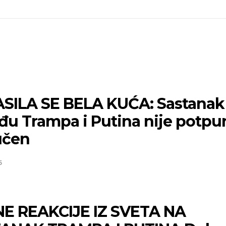
SILA SE BELA KUĆA: Sastanak
đu Trampa i Putina nije potpu
učen
5
E REAKCIJE IZ SVETA NA