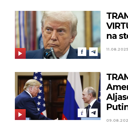
TRAM
VIRT
na s
11.08.202
TRAM
Ameri
Aljas
Puti
09.08.20