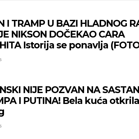
N I TRAMP U BAZI HLADNOG R
JE NIKSON DOČEKAO CARA
ITA Istorija se ponavlja (FOTO
5
NSKI NIJE POZVAN NA SASTA
PA I PUTINA! Bela kuća otkril
g
5