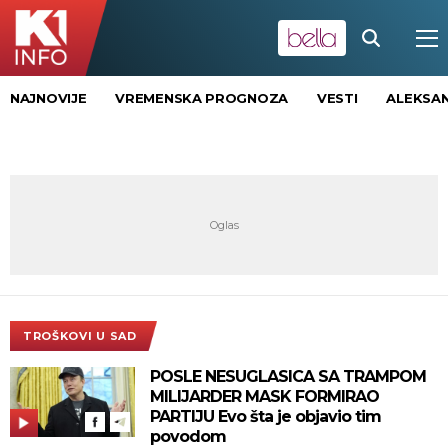
NAJNOVIJE
VREMENSKA PROGNOZA
VESTI
ALEKSAN
TROŠKOVI U SAD
POSLE NESUGLASICA SA TRAMPOM
MILIJARDER MASK FORMIRAO
PARTIJU Evo šta je objavio tim
povodom