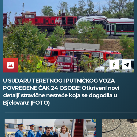
U SUDARU TERETNOG I PUTNIČKOG VOZA
POVREĐENE ČAK 24 OSOBE! Otkriveni novi
detalji stravične nesreće koja se dogodila u
Bjelovaru! (FOTO)