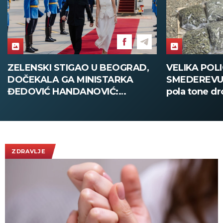
ZELENSKI STIGAO U BEOGRAD,
VELIKA POLI
DOČEKALA GA MINISTARKA
SMEDEREVU:
ĐEDOVIĆ HANDANOVIĆ:
pola tone dr
Predsednik Ukrajine prvi put u
poseti Srbiji - sutra sastanak sa
Vučićem! (FOTO/VIDEO)
ZDRAVLJE