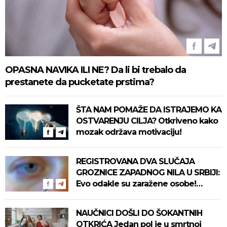
OPASNA NAVIKA ILI NE? Da li bi trebalo da
prestanete da pucketate prstima?
ŠTA NAM POMAŽE DA ISTRAJEMO KA
OSTVARENJU CILJA? Otkriveno kako
mozak održava motivaciju!
REGISTROVANA DVA SLUČAJA
GROZNICE ZAPADNOG NILA U SRBIJI:
Evo odakle su zaražene osobe!
Pročitajte na vreme savete "Batuta"
za zaštitu!
NAUČNICI DOŠLI DO ŠOKANTNIH
OTKRIĆA Jedan pol je u smrtnoj