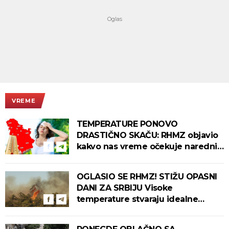
VREME
TEMPERATURE PONOVO
DRASTIČNO SKAČU: RHMZ objavio
kakvo nas vreme očekuje narednih
dana!
OGLASIO SE RHMZ! STIŽU OPASNI
DANI ZA SRBIJU Visoke
temperature stvaraju idealne
uslove za izbijanje i širenje požara!