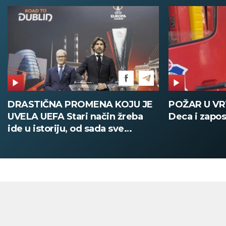
DRASTIČNA PROMENA KOJU JE
POŽAR U V
UVELA UEFA Stari način žreba
Deca i zapos
ide u istoriju, od sada sve
digitalno