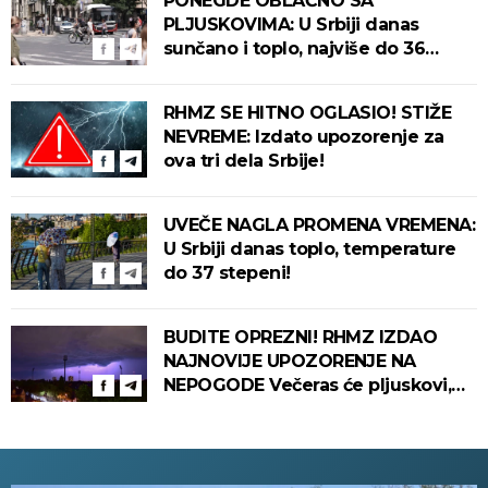
PONEGDE OBLAČNO SA
PLJUSKOVIMA: U Srbiji danas
sunčano i toplo, najviše do 36
stepeni!
RHMZ SE HITNO OGLASIO! STIŽE
NEVREME: Izdato upozorenje za
ova tri dela Srbije!
UVEČE NAGLA PROMENA VREMENA:
U Srbiji danas toplo, temperature
do 37 stepeni!
BUDITE OPREZNI! RHMZ IZDAO
NAJNOVIJE UPOZORENJE NA
NEPOGODE Večeras će pljuskovi,
grmljavina i olujni vetar pogoditi
ove delove zemlje!