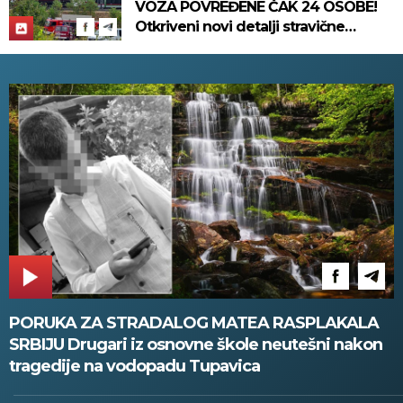
VOZA POVREĐENE ČAK 24 OSOBE!
Otkriveni novi detalji stravične
nesreće koja se dogodila u
Bjelovaru! (FOTO)
PORUKA ZA STRADALOG MATEA RASPLAKALA
SRBIJU Drugari iz osnovne škole neutešni nakon
tragedije na vodopadu Tupavica