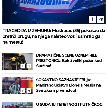
TRAGEDIJA U ZEMUNU: Muškarac (35) pokušao da
pretrči prugu, na njega naleteo voz i usmrtio ga
na mestu!
DRAMATIČNE SCENE UZNEMIRILE
PRESTONICU: Bukti veliki požar kod
Surčina!
ŠOKANTNO SAZNANJE FBI-ja:
Planirano ubistvo Lionela Mesija na
Svetskom prvenstvu!
U SUDARU TERETNOG I PUTNIČKOG