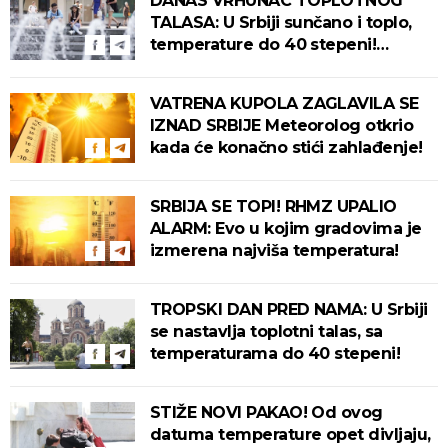
DANAS VRHUNAC TOPLOTNOG
TALASA: U Srbiji sunčano i toplo,
temperature do 40 stepeni!
Tropska noć pred nama!
VATRENA KUPOLA ZAGLAVILA SE
IZNAD SRBIJE Meteorolog otkrio
kada će konačno stići zahlađenje!
SRBIJA SE TOPI! RHMZ UPALIO
ALARM: Evo u kojim gradovima je
izmerena najviša temperatura!
TROPSKI DAN PRED NAMA: U Srbiji
se nastavlja toplotni talas, sa
temperaturama do 40 stepeni!
STIŽE NOVI PAKAO! Od ovog
datuma temperature opet divljaju,