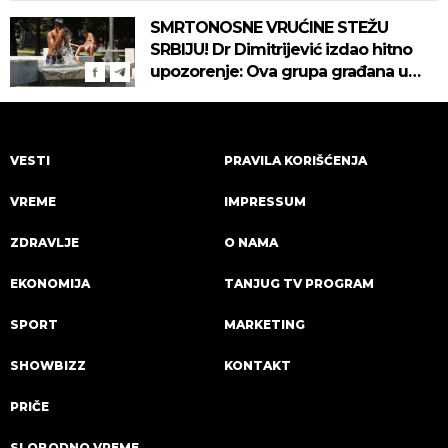
SMRTONOSNE VRUĆINE STEŽU
SRBIJU! Dr Dimitrijević izdao hitno
upozorenje: Ova grupa građana u
najvećoj opasnosti! (VIDEO)
VESTI
PRAVILA KORIŠĆENJA
VREME
IMPRESSUM
ZDRAVLJE
O NAMA
EKONOMIJA
TANJUG TV PROGRAM
SPORT
MARKETING
SHOWBIZZ
KONTAKT
PRIČE
SLOBODNO VREME