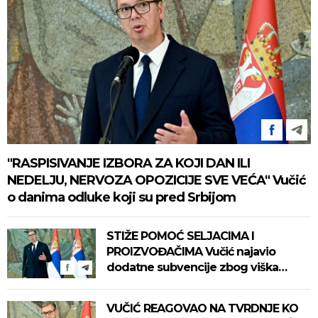
"RASPISIVANJE IZBORA ZA KOJI DAN ILI
NEDELJU, NERVOZA OPOZICIJE SVE VEĆA" Vučić
o danima odluke koji su pred Srbijom
STIŽE POMOĆ SELJACIMA I
PROIZVOĐAČIMA Vučić najavio
dodatne subvencije zbog viška
mleka
VUČIĆ REAGOVAO NA TVRDNJE KO