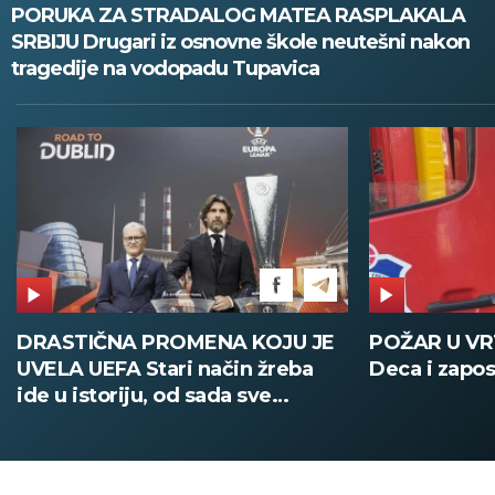
PORUKA ZA STRADALOG MATEA RASPLAKALA
SRBIJU Drugari iz osnovne škole neutešni nakon
tragedije na vodopadu Tupavica
DRASTIČNA PROMENA KOJU JE
POŽAR U V
UVELA UEFA Stari način žreba
Deca i zapos
ide u istoriju, od sada sve
digitalno