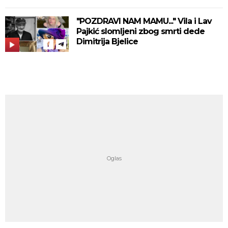
"POZDRAVI NAM MAMU..." Vila i Lav
Pajkić slomljeni zbog smrti dede
Dimitrija Bjelice