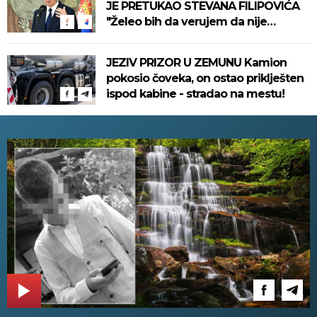
JE PRETUKAO STEVANA FILIPOVIĆA
"Želeo bih da verujem da nije
politička izmišljotina..."
JEZIV PRIZOR U ZEMUNU Kamion
pokosio čoveka, on ostao priklješten
ispod kabine - stradao na mestu!