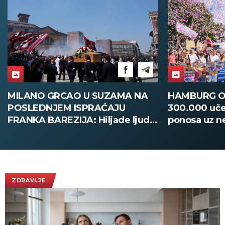
MILANO GRCAO U SUZAMA NA
HAMBURG O
POSLEDNJEM ISPRAĆAJU
300.000 uče
FRANKA BAREZIJA: Hiljade ljudi
ponosa uz n
ispratilo Kajzera Franca uz
bezbednosti
ovacije - pogledajte slike koje
obilaze planetu
ZDRAVLJE