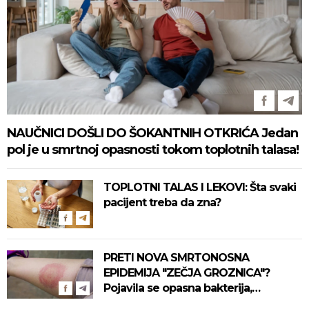
NAUČNICI DOŠLI DO ŠOKANTNIH OTKRIĆA Jedan
pol je u smrtnoj opasnosti tokom toplotnih talasa!
TOPLOTNI TALAS I LEKOVI: Šta svaki
pacijent treba da zna?
PRETI NOVA SMRTONOSNA
EPIDEMIJA "ZEČJA GROZNICA"?
Pojavila se opasna bakterija,
pogledajte kako se prenosi