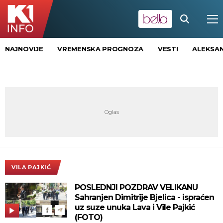
NAJNOVIJE
VREMENSKA PROGNOZA
VESTI
ALEKSAN
VILA PAJKIĆ
POSLEDNJI POZDRAV VELIKANU
Sahranjen Dimitrije Bjelica - ispraćen
uz suze unuka Lava i Vile Pajkić
(FOTO)