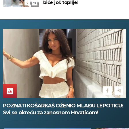
biće još toplije!
POZNATI KOŠARKAŠ OŽENIO MLAĐU LEPOTICU:
Svi se okreću za zanosnom Hrvaticom!