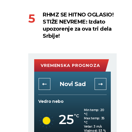
RHMZ SE HITNO OGLASIO!
STIŽE NEVREME: Izdato
upozorenje za ova tri dela
Srbije!
VREMENSKA PROGNOZA
rad
Novi Sad
Vedro nebo
Vedro 
Min temp:
21
Min temp:
20
25
°C
°C
°C
°C
Max temp:
35
Max temp:
35
°C
°C
Vetar:
0
m/s
Vetar:
3
m/s
Vlažnost:
64
%
Vlažnost:
53
%