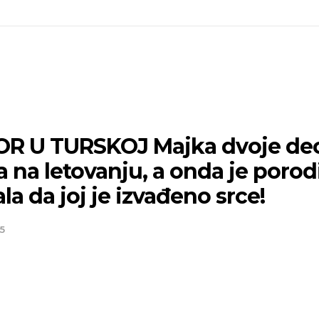
R U TURSKOJ Majka dvoje de
 na letovanju, a onda je porod
la da joj je izvađeno srce!
5