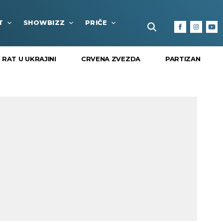
T
SHOWBIZZ
PRIČE
FUN BOX
KULTURA I
RAT U UKRAJINI
CRVENA ZVEZDA
PARTIZAN