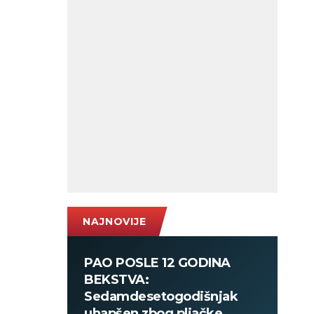
NAJNOVIJE
PAO POSLE 12 GODINA
BEKSTVA:
Sedamdesetogodišnjak
uhapšen zbog pljačke