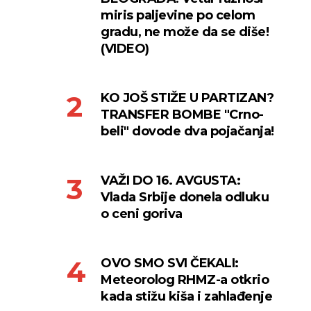
miris paljevine po celom
gradu, ne može da se diše!
(VIDEO)
KO JOŠ STIŽE U PARTIZAN?
TRANSFER BOMBE "Crno-
beli" dovode dva pojačanja!
VAŽI DO 16. AVGUSTA:
Vlada Srbije donela odluku
o ceni goriva
OVO SMO SVI ČEKALI:
Meteorolog RHMZ-a otkrio
kada stižu kiša i zahlađenje