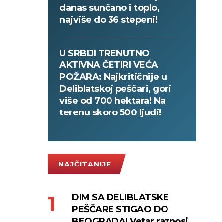
danas sunčano i toplo,
najviše do 36 stepeni!
U SRBIJI TRENUTNO
AKTIVNA ČETIRI VEĆA
POŽARA: Najkritičnije u
Deliblatskoj peščari, gori
više od 700 hektara! Na
terenu skoro 500 ljudi!
NAJČITANIJE
DIM SA DELIBLATSKE
PEŠČARE STIGAO DO
BEOGRADA! Vetar raznosi