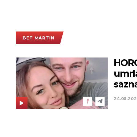
BET MARTIN
HORO
umrla
sazna
24.05.202