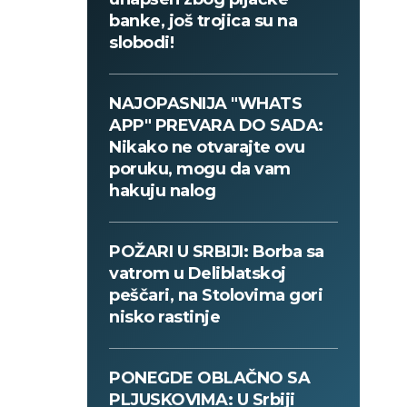
banke, još trojica su na
slobodi!
NAJOPASNIJA "WHATS
APP" PREVARA DO SADA:
Nikako ne otvarajte ovu
poruku, mogu da vam
hakuju nalog
POŽARI U SRBIJI: Borba sa
vatrom u Deliblatskoj
peščari, na Stolovima gori
nisko rastinje
PONEGDE OBLAČNO SA
PLJUSKOVIMA: U Srbiji