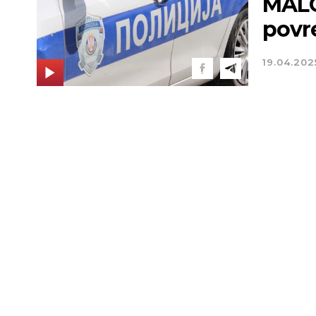
MALO
povr
19.04.202