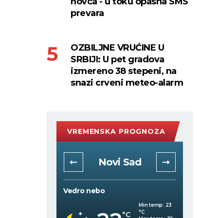
novca - u toku opasna SMS
prevara
OZBILJNE VRUĆINE U
SRBIJI: U pet gradova
izmereno 38 stepeni, na
snazi crveni meteo-alarm
VREMENSKA PROGNOZA
rad
Novi Sad
Vedro nebo
Vedro 
Min temp:
22
Min temp:
23
°C
°C
C
°C