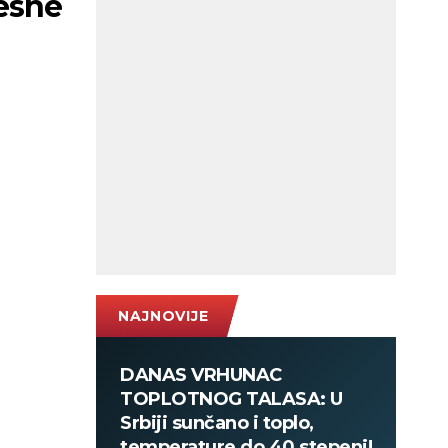
esne
NAJNOVIJE
DANAS VRHUNAC
TOPLOTNOG TALASA: U
Srbiji sunčano i toplo,
temperature do 40 stepeni!