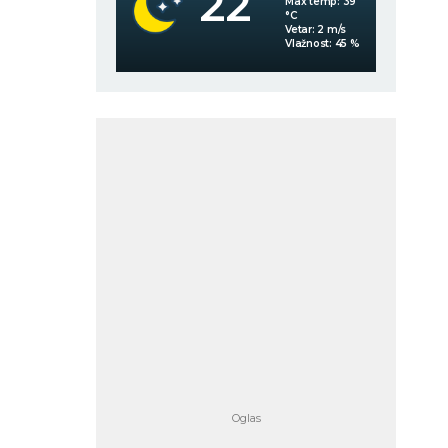
22
Max temp:
39
Max temp:
39
°C
°C
Vetar:
3
m/s
Vetar:
2
m/s
Vlažnost:
67
%
Vlažnost:
45
%