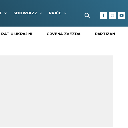
T
SHOWBIZZ
PRIČE
FUN BOX
KULTURA I
RAT U UKRAJINI
CRVENA ZVEZDA
PARTIZAN