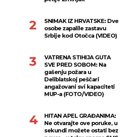
SNIMAK IZ HRVATSKE: Dve
osobe zapalile zastavu
Srbije kod Otočca (VIDEO)
VATRENA STIHIJA GUTA
SVE PRED SOBOM: Na
gašenju požara u
Deliblatskoj peščari
angažovani svi kapaciteti
MUP-a (FOTO/VIDEO)
HITAN APEL GRAĐANIMA:
Ne otvarajte ove poruke, u
sekundi možete ostati bez