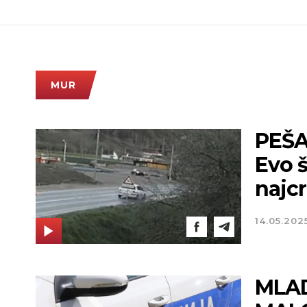
MUR
PEŠA
Evo 
najcr
14.05.202
MLAD