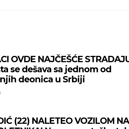
CI OVDE NAJČEŠĆE STRADAJ
šta se dešava sa jednom od
njih deonica u Srbiji
5
IĆ (22) NALETEO VOZILOM N