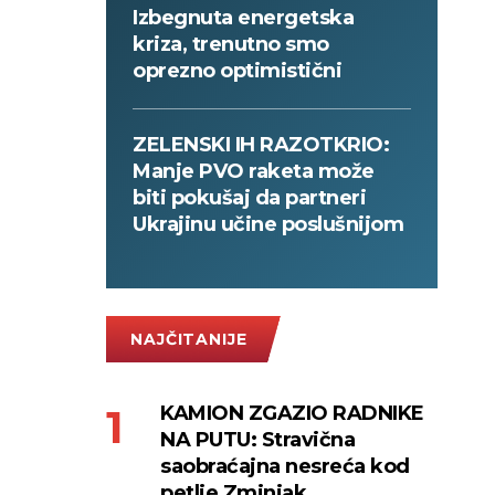
Izbegnuta energetska
kriza, trenutno smo
oprezno optimistični
ZELENSKI IH RAZOTKRIO:
Manje PVO raketa može
biti pokušaj da partneri
Ukrajinu učine poslušnijom
NAJČITANIJE
KAMION ZGAZIO RADNIKE
NA PUTU: Stravična
saobraćajna nesreća kod
petlje Zminjak