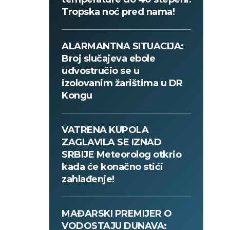
Tropska noć pred nama!
ALARMANTNA SITUACIJA:
Broj slučajeva ebole
udvostručio se u
izolovanim žarištima u DR
Kongu
VATRENA KUPOLA
ZAGLAVILA SE IZNAD
SRBIJE Meteorolog otkrio
kada će konačno stići
zahlađenje!
MAĐARSKI PREMIJER O
VODOSTAJU DUNAVA: