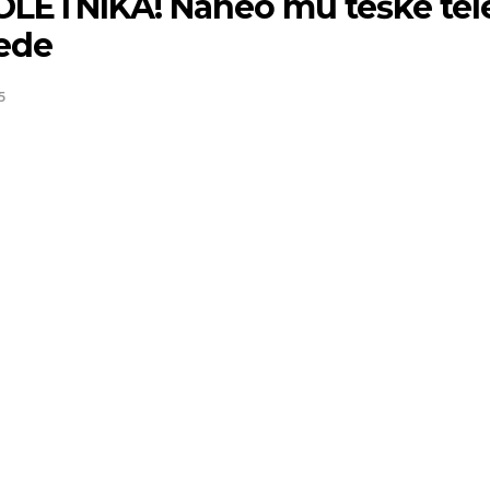
LETNIKA! Naneo mu teške tel
ede
5