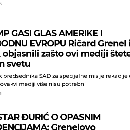
5
P GASI GLAS AMERIKE I
ODNU EVROPU Ričard Grenel i 
objasnili zašto ovi mediji štet
m svetu
k predsednika SAD za specijalne misije rekao je
Beograd
Novi 
ovakvi mediji više nisu potrebni
5
Vedro nebo
Vedro nebo
p:
22
Min temp:
21
24
25
°C
°C
°
STAR ĐURIĆ O OPASNIM
p:
36
Max temp:
35
°C
ENCIJAMA: Grenelovo
m/s
Vetar:
0
m/s
:
45
%
Vlažnost:
64
%