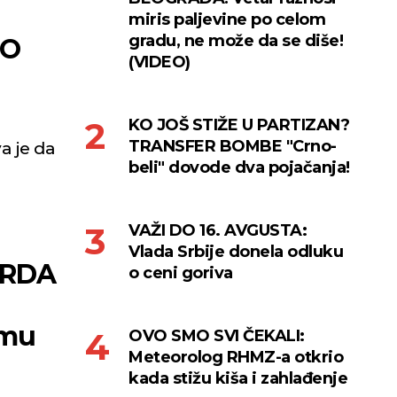
miris paljevine po celom
gradu, ne može da se diše!
IO
(VIDEO)
KO JOŠ STIŽE U PARTIZAN?
TRANSFER BOMBE "Crno-
a je da
beli" dovode dva pojačanja!
VAŽI DO 16. AVGUSTA:
Vlada Srbije donela odluku
ARDA
o ceni goriva
 mu
OVO SMO SVI ČEKALI:
Meteorolog RHMZ-a otkrio
kada stižu kiša i zahlađenje