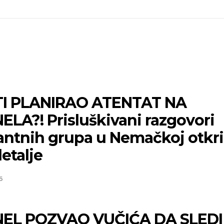
I PLANIRAO ATENTAT NA
ELA?! Prisluškivani razgovori
antnih grupa u Nemačkoj otkri
etalje
6
EL POZVAO VUČIĆA DA SLEDI