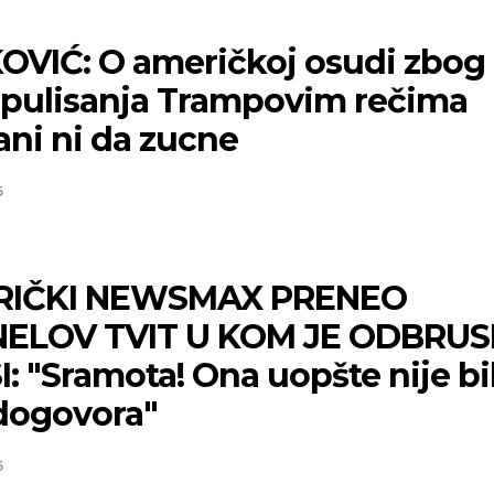
OVIĆ: O američkoj osudi zbog
pulisanja Trampovim rečima
ni ni da zucne
5
RIČKI NEWSMAX PRENEO
ELOV TVIT U KOM JE ODBRUS
: "Sramota! Ona uopšte nije bi
dogovora"
5