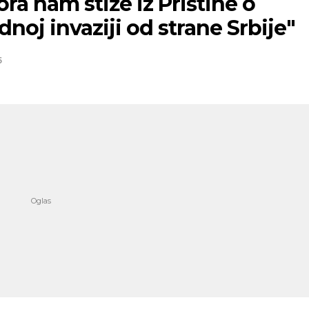
a nam stiže iz Prištine o
noj invaziji od strane Srbije"
5