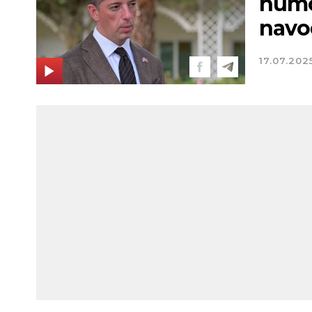
humor
navod
17.07.202