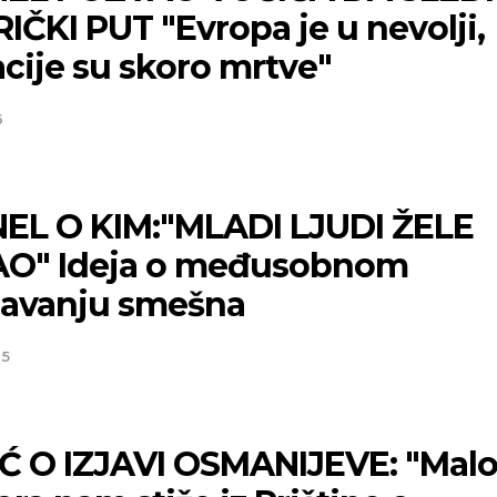
ČKI PUT "Evropa je u nevolji,
cije su skoro mrtve"
6
EL O KIM:"MLADI LJUDI ŽELE
O" Ideja o međusobnom
navanju smešna
25
Ć O IZJAVI OSMANIJEVE: "Mal