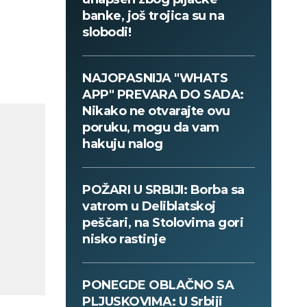
banke, još trojica su na
slobodi!
NAJOPASNIJA "WHATS
APP" PREVARA DO SADA:
Nikako ne otvarajte ovu
poruku, mogu da vam
hakuju nalog
POŽARI U SRBIJI: Borba sa
vatrom u Deliblatskoj
peščari, na Stolovima gori
nisko rastinje
PONEGDE OBLAČNO SA
PLJUSKOVIMA: U Srbiji