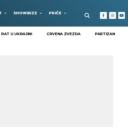
T
SHOWBIZZ
PRIČE
FUN BOX
KULTURA I
RAT U UKRAJINI
CRVENA ZVEZDA
PARTIZAN