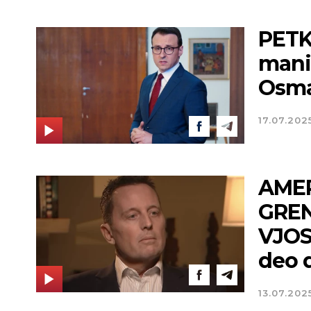
PETK
mani
Osma
17.07.202
AME
GREN
VJOSI
deo 
13.07.202