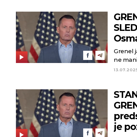
GREN
SLEDE
Osma
Grenel 
ne mani
13.07.202
STAN
GREN
pred
je po