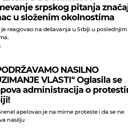
mevanje srpskog pitanja znača
nac u složenim okolnostima
 je reagovao na dešavanja u Srbiji u poslednjim
ma.
5
 PODRŽAVAMO NASILNO
ZIMANJE VLASTI" Oglasila se
pova administracija o protest
ji!
renel apelovao je na mirne proteste i da se ne
va nasilju