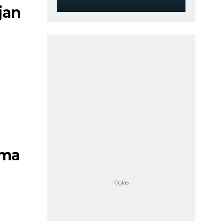
jan
ima