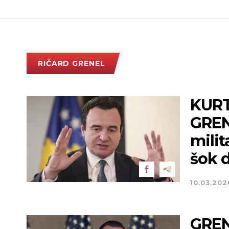
RIČARD GRENEL
KURT
GREN
milit
šok d
10.03.202
GREN