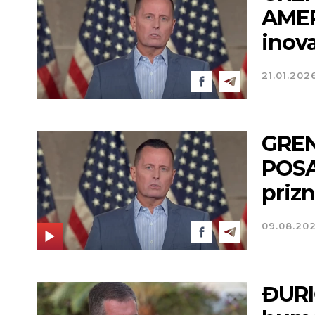
AMERI
inova
21.01.202
GREN
POSA
priz
09.08.20
ĐURI