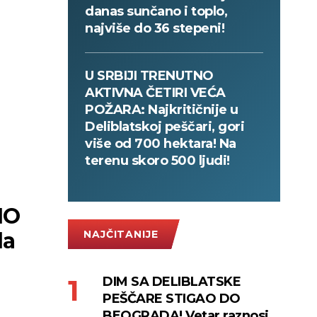
danas sunčano i toplo,
najviše do 36 stepeni!
U SRBIJI TRENUTNO
AKTIVNA ČETIRI VEĆA
POŽARA: Najkritičnije u
Deliblatskoj peščari, gori
više od 700 hektara! Na
terenu skoro 500 ljudi!
IO
la
NAJČITANIJE
DIM SA DELIBLATSKE
PEŠČARE STIGAO DO
BEOGRADA! Vetar raznosi