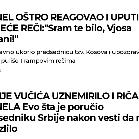
EL OŠTRO REAGOVAO I UPUT
ĆE REČI:"Sram te bilo, Vjosa
ni!"
javno ukorio predsednicu tzv. Kosova i upozorav
puliše Trampovim rečima
5
JE VUČIĆA UZNEMIRILO I RIČ
ELA Evo šta je poručio
sedniku Srbije nakon vesti da
zlilo