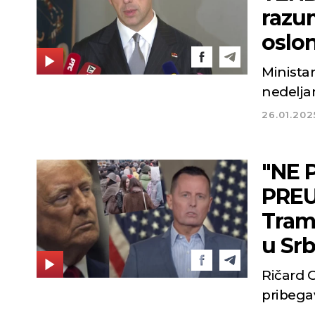
razu
oslo
Ministar
nedelja
26.01.202
"NE
PREU
Tram
u Srbi
Ričard G
pribega