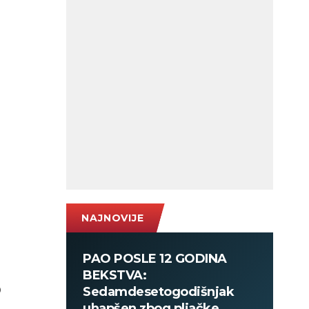
NAJNOVIJE
PAO POSLE 12 GODINA
BEKSTVA:
o
Sedamdesetogodišnjak
uhapšen zbog pljačke