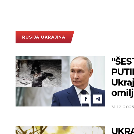
RUSIJA UKRAJINA
"ŠES
PUTI
Ukraj
omil
31.12.202
UKRA