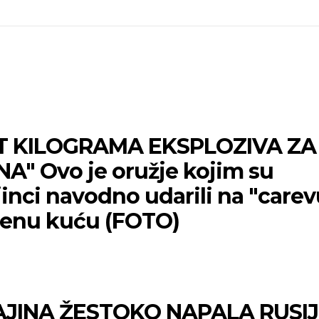
T KILOGRAMA EKSPLOZIVA ZA
NA" Ovo je oružje kojim su
inci navodno udarili na "carev
jenu kuću (FOTO)
5
JINA ŽESTOKO NAPALA RUSI