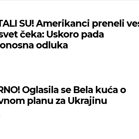
ALI SU! Amerikanci preneli ve
 svet čeka: Uskoro pada
onosna odluka
NO! Oglasila se Bela kuća o
vnom planu za Ukrajinu
5