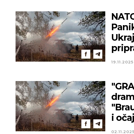
NATO
Pani
Ukra
pripr
19.11.2025
"GRA
drama
"Bra
i oča
02.11.202