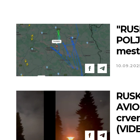
"RUS
POLJ
mest
10.09.202
Novi Sad
RUSK
Mestimično oblačno
AVIO
Min tem
°C
30
crve
°C
Max tem
°C
(VID
Vetar:
2
Vlažnost