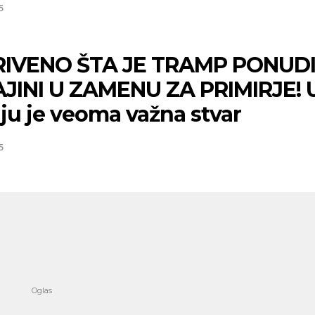
5
IVENO ŠTA JE TRAMP PONUD
JINI U ZAMENU ZA PRIMIRJE! 
ju je veoma važna stvar
5