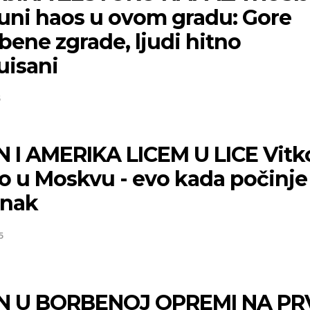
uni haos u ovom gradu: Gore
ene zgrade, ljudi hitno
uisani
5
N I AMERIKA LICEM U LICE Vitk
ao u Moskvu - evo kada počinje
anak
5
N U BORBENOJ OPREMI NA PR