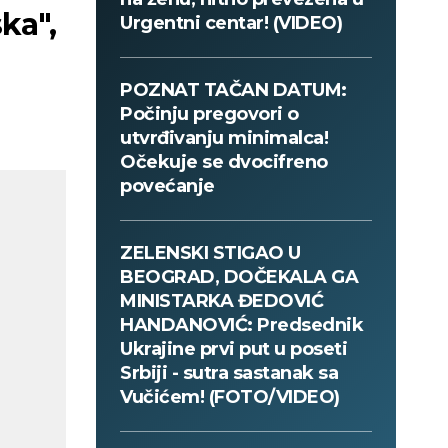
ka",
Urgentni centar! (VIDEO)
POZNAT TAČAN DATUM:
Počinju pregovori o
utvrđivanju minimalca!
Očekuje se dvocifreno
povećanje
ZELENSKI STIGAO U
BEOGRAD, DOČEKALA GA
MINISTARKA ĐEDOVIĆ
HANDANOVIĆ: Predsednik
Ukrajine prvi put u poseti
Srbiji - sutra sastanak sa
Vučićem! (FOTO/VIDEO)