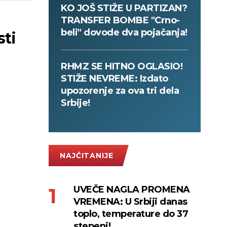
KO JOŠ STIŽE U PARTIZAN?
TRANSFER BOMBE "Crno-
beli" dovode dva pojačanja!
sti
RHMZ SE HITNO OGLASIO!
STIŽE NEVREME: Izdato
upozorenje za ova tri dela
Srbije!
NAJČITANIJE
UVEČE NAGLA PROMENA
VREMENA: U Srbiji danas
toplo, temperature do 37
stepeni!