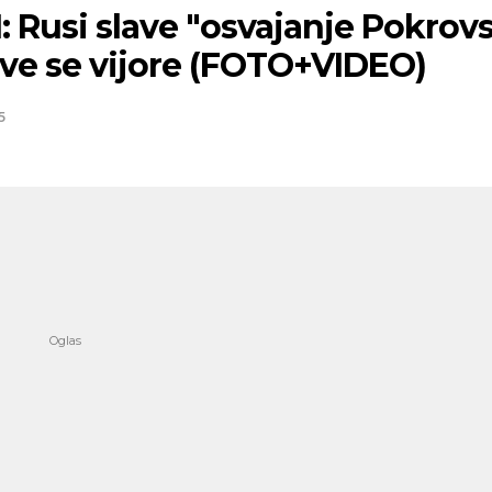
I: Rusi slave "osvajanje Pokrovs
ave se vijore (FOTO+VIDEO)
5