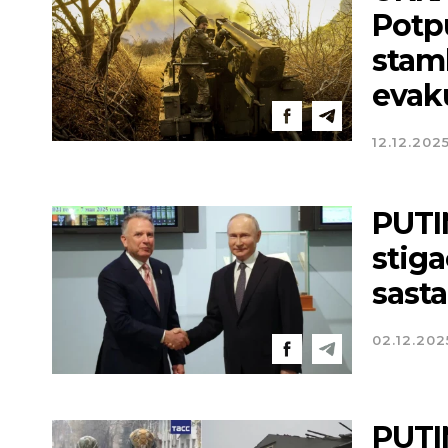
Potp
stamb
evak
12.12.202
PUTI
stig
sast
02.12.202
PUTI