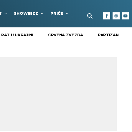
T
SHOWBIZZ
PRIČE
FUN BOX
KULTURA I
RAT U UKRAJINI
CRVENA ZVEZDA
PARTIZAN