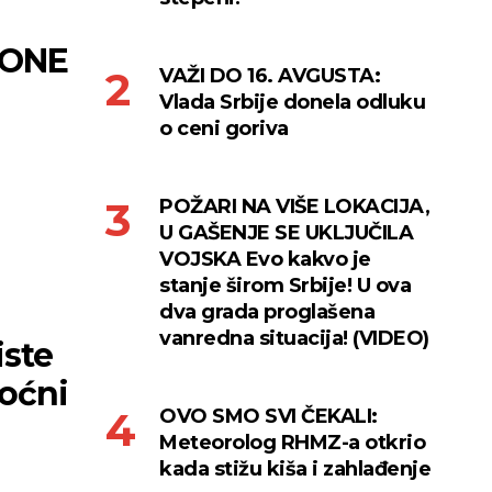
IONE
VAŽI DO 16. AVGUSTA:
Vlada Srbije donela odluku
o ceni goriva
POŽARI NA VIŠE LOKACIJA,
U GAŠENJE SE UKLJUČILA
VOJSKA Evo kakvo je
stanje širom Srbije! U ova
dva grada proglašena
vanredna situacija! (VIDEO)
iste
moćni
OVO SMO SVI ČEKALI:
Meteorolog RHMZ-a otkrio
kada stižu kiša i zahlađenje