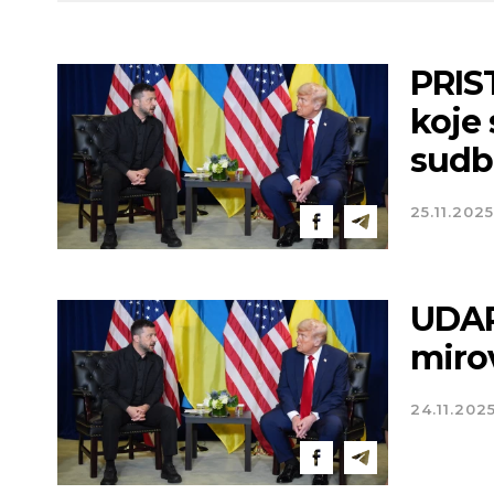
PRIST
koje
sudb
25.11.2025
UDAR
miro
24.11.202