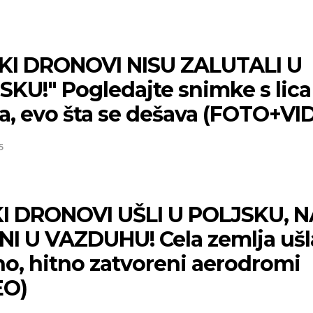
KI DRONOVI NISU ZALUTALI U
SKU!" Pogledajte snimke s lica
a, evo šta se dešava (FOTO+VI
5
Niš
Beog
I DRONOVI UŠLI U POLJSKU, 
Slaba kiša
Slaba kiša
NI U VAZDUHU! Cela zemlja ušl
p:
23
Min temp:
22
28
32
°C
no, hitno zatvoreni aerodromi
°C
°
p:
37
Max temp:
36
°C
EO)
m/s
Vetar:
2
m/s
:
32
%
Vlažnost:
55
%