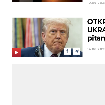
10.09.202
OTKR
UKRA
pitan
14.08.202