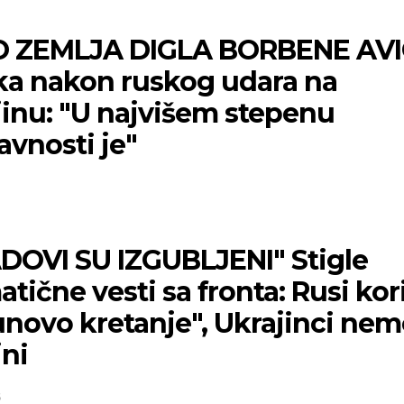
 ZEMLJA DIGLA BORBENE AV
ka nakon ruskog udara na
jinu: "U najvišem stepenu
avnosti je"
DOVI SU IZGUBLJENI" Stigle
tične vesti sa fronta: Rusi kor
unovo kretanje", Ukrajinci ne
jni
5