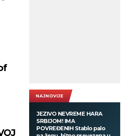
of
NAJNOVIJE
JEZIVO NEVREME HARA
SRBIJOM! IMA
POVREĐENIH Stablo palo
VOJ
na ženu, hitno prevezena u